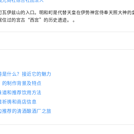
町瓦伊兹山的入口。明和町是代替天皇在伊势神宫侍奉天照大神的
居住过的宫古“西宫”的历史遗迹。 。
祷是什么？接近它的魅力
》的制作背景及特点
味道和推荐饮用方法
道祈祷和商店信息
边推荐的清酒酿酒厂之旅