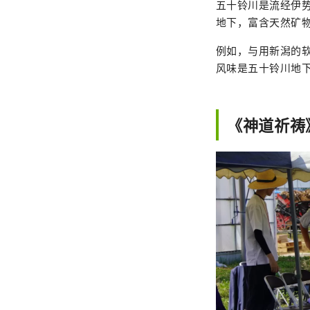
五十铃川是流经伊
地下，富含天然矿
例如，与用新潟的
风味是五十铃川地
《神道祈祷