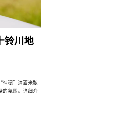
十铃川地
“神穗”清酒米酿
圣的氛围。详细介