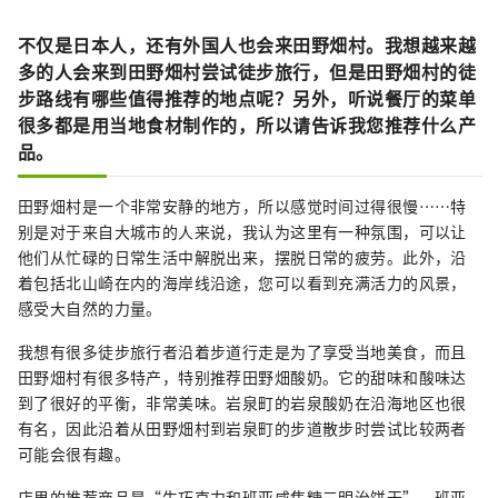
不仅是日本人，还有外国人也会来田野畑村。我想越来越
多的人会来到田野畑村尝试徒步旅行，但是田野畑村的徒
步路线有哪些值得推荐的地点呢？另外，听说餐厅的菜单
很多都是用当地食材制作的，所以请告诉我您推荐什么产
品。
田野畑村是一个非常安静的地方，所以感觉时间过得很慢……特
别是对于来自大城市的人来说，我认为这里有一种氛围，可以让
他们从忙碌的日常生活中解脱出来，摆脱日常的疲劳。此外，沿
着包括北山崎在内的海岸线沿途，您可以看到充满活力的风景，
感受大自然的力量。
我想有很多徒步旅行者沿着步道行走是为了享受当地美食，而且
田野畑村有很多特产，特别推荐田野畑酸奶。它的甜味和酸味达
到了很好的平衡，非常美味。岩泉町的岩泉酸奶在沿海地区也很
有名，因此沿着从田野畑村到岩泉町的步道散步时尝试比较两者
可能会很有趣。
店里的推荐商品是“生巧克力和班亚咸焦糖三明治饼干”。班亚