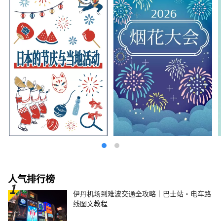
鹿等当地表演艺术在该地区很受欢迎，您可以在
活动和节日中体验世代相传的传统。 【南方名
胜】 大船渡市有可以欣赏里亚海岸线多样风景
的“五石海岸”，陆前高田市有宣传海啸受害事
实和教训的“东日本大地震海啸历史馆”，住田
市有镇上有日本最大的景点之一，有许多地方可
以体验该地区独特的自然和文化，例如泷坎洞
（Takikan Cave），这是一个石灰岩洞穴，洞
内有瀑布。 在这里，您可以享受雄伟自然的恩
赐，同时也可以学习与自然威胁共存的智慧和教
训。 我们期待在那里见到您。
人气排行榜
伊丹机场到难波交通全攻略｜巴士站・电车路
线图文教程