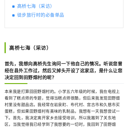
于田野畑村的北山崎、日本三大石灰岩洞穴之
高桥七海（采访）
一的龙泉洞、以及被誉为宫古市净土的纯白石
徒步旅行时的必备单品
海岸净土贺。山田镇拥有壮丽的景色，包括漂
浮在平静海湾中的大岛（俗称荷兰岛）和小岛
（小岛）。三陆铁路是游览该地区的最佳方
式。乘坐普通列车时，您可以欣赏车窗外的风
景。 [中部的名胜] 大槌町拥有被町民昵称为
高桥七海（采访）
“葫芦岛”的蓬莱岛，釜石市则拥有日本现存
最古老的西式高炉、被登录为世界遗产的桥野
铁矿。大海和山。 此外，舞虎、舞鹿等当地表
首先，我想向高桥先生询问一下他自己的情况。听说您曾
演艺术在该地区很受欢迎，您可以在活动和节
经在县外工作过，然后又掉头开设了这家店，是什么让您
日中体验世代相传的传统。 【南方名胜】 大船
决定回到田野畑村的呢？
渡市有可以欣赏里亚海岸线多样风景的“五石
海岸”，陆前高田市有宣传海啸受害事实和教
本来我是打算回田野畑村的。小学五六年级的时候，我在电视上
训的“东日本大地震海啸历史馆”，住田市有
看到了糕点师的专题，觉得当糕点师很酷，但后来我发现田野畑
镇上有日本最大的景点之一，有许多地方可以
村里没有甜品店。我经常在岩泉町、布代村、宫古市和久慈市买
体验该地区独特的自然和文化，例如泷坎洞
蛋糕，但如果田野畑村有美味的乳制品，我想有一天我想尝试一
（Takikan Cave），这是一个石灰岩洞穴，洞
下。首先，我决定离开家乡去接受培训，所以我搬到了关东地
内有瀑布。 在这里，您可以享受雄伟自然的恩
区，当我觉得我已经学到了我想要的一切时，我回到了田野畑
赐，同时也可以学习与自然威胁共存的智慧和