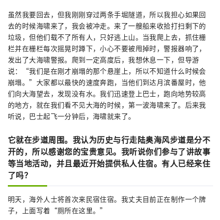
虽然我要回去，但我刚刚穿过两条手堀隧道，所以我担心如果回
去的时候海啸来了，我会被冲走。来了一艘船来收拾打扫剩下的
垃圾，但他们载不了所有人，只好逃上山。当我爬上去，抓住栅
栏并在栅栏每次摇晃时蹲下，小心不要被甩掉时，警报器响了，
发出了大海啸警报。爬到一定高度后，我想休息一下，但导游
说：“我们是在刚才崩塌的那个悬崖上，所以不知道什么时候会
崩塌。”大家都以最快的速度奔跑，当他们到达月滨番屋时，他
们向大海望去，发现没有水。我们迅速登上巴士，跑向地势较高
的地方，就在我们看不见大海的时候，第一波海啸来了。后来我
听说，巴士起飞一分钟后，海啸就来了。
它就在步道周围。我认为历史与行走陆奥海风步道是分不
开的，所以感谢您的宝贵意见。我听说你们参与了讲故事
等当地活动，并且最近开始提供私人住宿。有人已经来住
了吗？
明天，海外人士将首次来民宿住宿。我丈夫目前正在制作一个牌
子，上面写着“厕所在这里。”