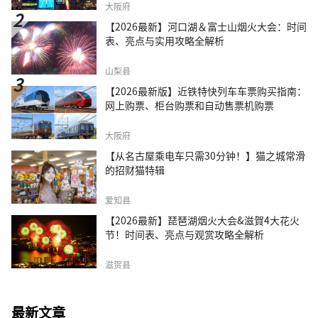
大阪府
【2026最新】河口湖＆富士山烟火大会：时间
表、亮点与实用攻略全解析
山梨县
【2026最新版】近铁特快列车车票购买指南：
网上购票、柜台购票和自动售票机购票
大阪府
【从名古屋乘电车只需30分钟！】猫之城常滑
的招财猫特辑
爱知县
【2026最新】琵琶湖烟火大会&滋賀4大花火
节！时间表、亮点与观赏攻略全解析
滋贺县
最新文章