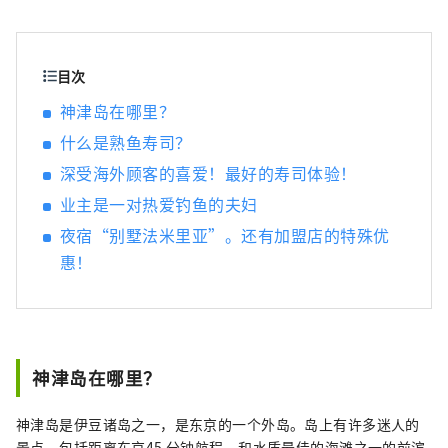
是让您在出行前了解神津岛的“神津岛岛双
六”，二是只有到过神津岛的人才能体验的
“戏剧性语音导览”。当然，这款应用程序也
提供英语版本。我们的目标是让不仅日本游
目次
客，而且海外游客也能了解神津岛的真正魅
神津岛在哪里？
力，并创造与岛上居民成为朋友的机会。
什么是熟鱼寿司？
深受海外顾客的喜爱！最好的寿司体验！
业主是一对热爱钓鱼的夫妇
夜宿“别墅法米里亚”。还有加盟店的特殊优
惠！
神津岛在哪里？
神津岛是伊豆诸岛之一，是东京的一个外岛。岛上有许多迷人的
景点，包括距离东京45 分钟航程、和水质最佳的海滩之一的前滨