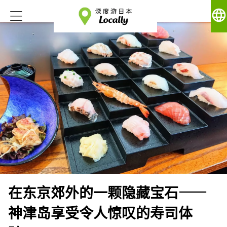
language
在东京郊外的一颗隐藏宝石——
神津岛享受令人惊叹的寿司体