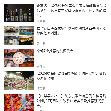
距离名古屋仅30分钟车程！来大垣岐阜县品尝
清酒吧！这里有三家备受喜爱的当地清酒酿造
厂。
岐阜县
在“蒜山泽西牧场”享用珍稀的泽西牛肉和浓
郁的软冰淇淋。
冈山县
京都7个推荐的赏枫景点
京都府
[2026]德岛阿波舞完整指南：时间安排、交通
及游玩攻略
德岛县
【山梨县北杜市】从东京乘坐特急列车梓号约
2小时即可到达！秋季红叶美景及推荐观光景
点。