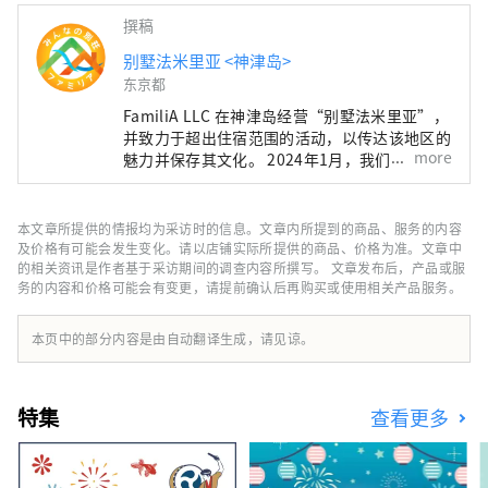
撰稿
别墅法米里亚 <神津岛>
东京都
FamiliA LLC 在神津岛经营“别墅法米里亚”，
并致力于超出住宿范围的活动，以传达该地区的
more
魅力并保存其文化。 2024年1月，我们将发布
神津岛旅游应用程序“Marutto！ 神津岛 ”！
这款应用程序提供两项全新旅游体验：一是让您
在出行前了解神津岛的“神津岛岛双六”，二是
本文章所提供的情报均为采访时的信息。文章内所提到的商品、服务的内容
只有到过神津岛的人才能体验的“戏剧性语音导
及价格有可能会发生变化。请以店铺实际所提供的商品、价格为准。文章中
览”。当然，这款应用程序也提供英语版本。我
的相关资讯是作者基于采访期间的调查内容所撰写。 文章发布后，产品或服
务的内容和价格可能会有变更，请提前确认后再购买或使用相关产品服务。
们的目标是让不仅日本游客，而且海外游客也能
了解神津岛的真正魅力，并创造与岛上居民成为
朋友的机会。
本页中的部分内容是由自动翻译生成，请见谅。
特集
查看更多