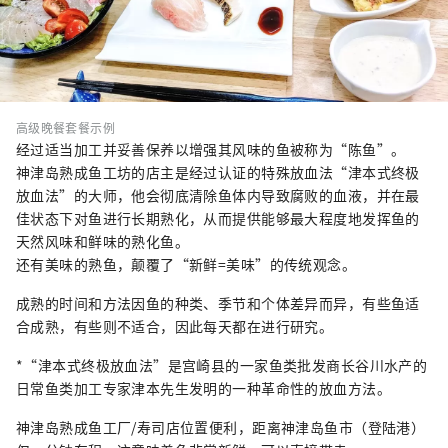
高级晚餐套餐示例
经过适当加工并妥善保养以增强其风味的鱼被称为“陈鱼”。
神津岛熟成鱼工坊的店主是经过认证的特殊放血法“津本式终极
放血法”的大师，他会彻底清除鱼体内导致腐败的血液，并在最
佳状态下对鱼进行长期熟化，从而提供能够最大程度地发挥鱼的
天然风味和鲜味的熟化鱼。
还有美味的熟鱼，颠覆了“新鲜=美味”的传统观念。
成熟的时间和方法因鱼的种类、季节和个体差异而异，有些鱼适
合成熟，有些则不适合，因此每天都在进行研究。
*“津本式终极放血法”是宫崎县的一家鱼类批发商长谷川水产的
日常鱼类加工专家津本先生发明的一种革命性的放血方法。
神津岛熟成鱼工厂/寿司店位置便利，距离神津岛鱼市（登陆港）