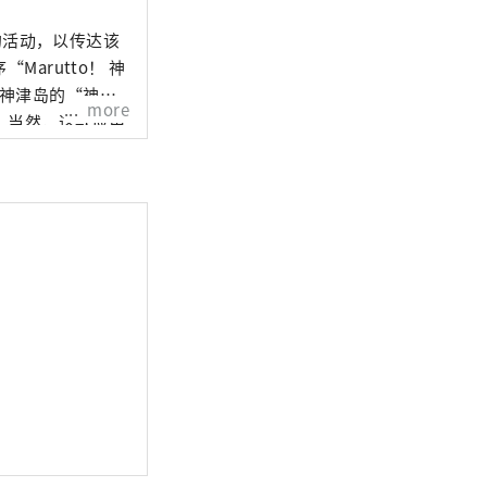
围的活动，以传达该
解神津岛的“神津
more
。当然，这款应用
能了解神津岛的真