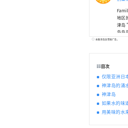
Fa
地区的魅力并保存其
津岛
岛岛
程序
本服务包含赞助广告。
正魅
目次
仅限亚洲日
神津岛的涌
神津岛
如果水的味
用美味的水