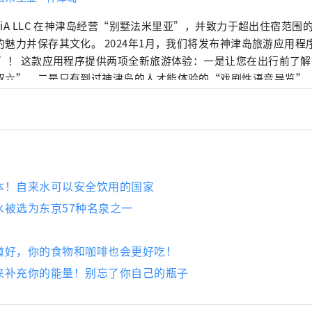
miliA LLC 在神津岛经营“别墅法米里亚”，并致力于超出住宿范
文化。 2024年1月，我们将发布神津岛旅游应用程序“Marutto！ 神
 ”！ 这款应用程序提供两项全新旅游体验：一是让您在出行前了
双六”，二是只有到过神津岛的人才能体验的“戏剧性语音导览”
也提供英语版本。我们的目标是让不仅日本游客，而且海外游客也
力，并创造与岛上居民成为朋友的机会。
本！自来水可以安全饮用的国家
水被选为东京57种名泉之一
道好，你的食物和咖啡也会更好吃！
来补充你的能量！别忘了你自己的瓶子