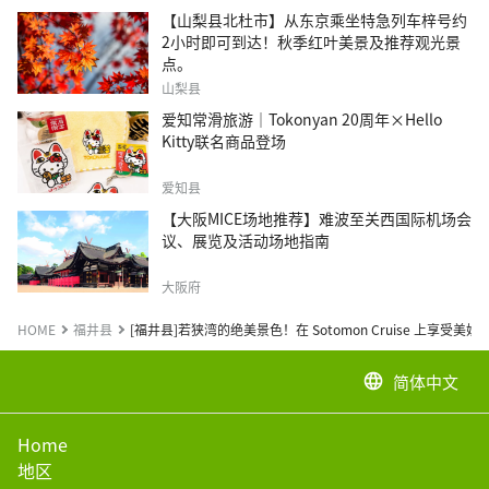
【山梨县北杜市】从东京乘坐特急列车梓号约
2小时即可到达！秋季红叶美景及推荐观光景
点。
山梨县
爱知常滑旅游｜Tokonyan 20周年×Hello
Kitty联名商品登场
爱知县
【大阪MICE场地推荐】难波至关西国际机场会
议、展览及活动场地指南
大阪府
HOME
福井县
[福井县]若狭湾的绝美景色！在 Sotomon Cruise 上享受美
简体中文
language
Home
地区