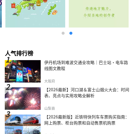
人气排行榜
伊丹机场到难波交通全攻略｜巴士站・电车路
线图文教程
大阪府
【2026最新】河口湖＆富士山烟火大会：时间
表、亮点与实用攻略全解析
山梨县
【2026最新版】近铁特快列车车票购买指南：
网上购票、柜台购票和自动售票机购票