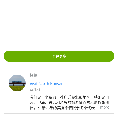
了解更多
撰稿
Visit North Kansai
京都府
我们是一个致力于推广近畿北部地区，特别是丹
波、但马、丹后和若狭的旅游景点的志愿旅游团
more
体。 近畿北部的美食不仅限于冬季代表性海鲜
——螃蟹，还包括牡蛎、鰤鱼、河豚，以及夏季
的美味，如海蛤、岩蚝、白鱿鱼。山区特产有丹