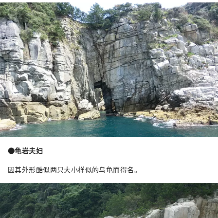
●龟岩夫妇
因其外形酷似两只大小样似的乌龟而得名。