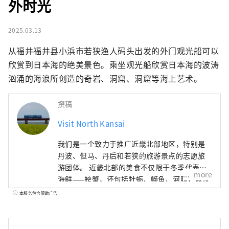
外时光
2025.03.13
从福井福井县小浜市若狭渔人码头出发的外门观光船可以
欣赏到日本海的绝美景色。乘坐观光船欣赏日本海的波涛
汹涌的海浪所创造的奇岩、洞窟、洞窟等海上艺术。
撰稿
Visit North Kansai
我们是一个致力于推广近畿北部地区，特别是
丹波、但马、丹后和若狭的旅游景点的志愿旅
游团体。 近畿北部的美食不仅限于冬季代表性
more
海鲜——螃蟹，还包括牡蛎、鰤鱼、河豚，以及
夏季的美味，如海蛤、岩蚝、白鱿鱼。山区特
本服务包含赞助广告。
产有丹巴栗子、丹巴黑豆，夏季水果则有沙丘
瓜，因此，这里一年四季都能品尝到美食。 如
果我能够分享一些信息，让人们可以多次游览