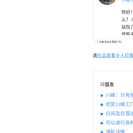
你好！
么？
站仅
然距
大名
本服务包含赞助广告。
城市
请
在此观看令人印
东海
军开
本民
梦》的
目次
夜景
这里
川崎：只有
景”。 ◇生田绿地 虽然它位于距离东京仅几分钟路程的城市，但
欣赏川崎工
光，
日间及日落
居，
可以进行各
馆。春天还可以欣
尤其
游轮详情