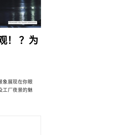
观！ ？为
景象展现在你眼
及工厂夜景的魅