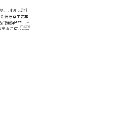
市是什
，距离东京主要车
的热门通勤城镇。虽
more
这里有汇集日本各
都市生活。 这座
业区，但它也作为
江户幕府的幕府将
的朝圣者，还有日
动漫《哆啦 A
上工作灯亮起，让
体验这种“工厂夜
文化财产的古民
冈本太郎的博物
画以及藤子·F·不