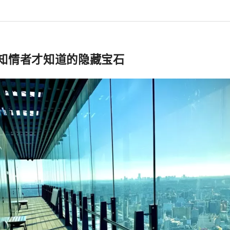
曾经使用过的桌子。设施内还设有真人大小的商品，并允许游客品
作品的世界中。 ◇ 川崎山王节 这是川崎地区最大的节日，每年八月在稻
亮点是大型神轿游行。 ◇金馬拉節 金山神社的节日是在四月第一个星期日
的。人们会抬着形似阴茎的便携式神轿参加这个节日，该节日以祈
知情者才知道的隐藏宝石
名，吸引了许多外国游客。