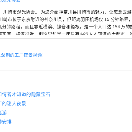
 川崎市观光协会。 为您介绍神奈川县川崎市的魅力，让您想去游览。 川崎
 川崎市位于东京附近的神奈川县，但距离羽田机场仅 15 分钟路程
几分钟路程，而且靠近横滨、镰仓和箱根，是一个人口达 154 万
离东京、横滨很近，但这里却是一座只有内行人才知道的大都市，
店的购物中心，也有当地人聚集的繁华闹区，可以体验到真正的日本
以夜间工厂景观而闻名，该景观诞生于支撑日本经济快速增长的工
象深刻的工厂夜景视频！
道五十三次之一而繁荣起来。东海道是东京到京都的主要干道，由
发。这里是川崎大师寺的所在地，该寺在新年期间吸引了日本最多
居博物馆，馆内有 25 栋被指定为文化遗产的古民居。专门纪念人气
博物馆也很受欢迎。 我们会介绍一些受欢迎的旅游景点和活动。 ◇ 川崎市的工厂
 支撑日本经济高度增长时期的工业区。工厂每天24小时运转，晚
变成一个镶满宝石的奇幻世界。您可以乘坐巴士游览或游船游览来
知情者才知道的隐藏宝石
却拥有壮观的自然风
厂的迷人夜景
包括成排的水杉树。在日本民居博物馆，您可以体验25座被指定为
巡游
可以体验当地传统的蓝染工艺，还有一座专门纪念人气前卫艺术家
种安排
赏樱花。 ◇川崎市藤子·F·不二雄博物馆 馆内展示着深受世界各地、
是亚洲地区喜爱的漫画《多啦 A 梦》的作者藤子·F·不二雄的原