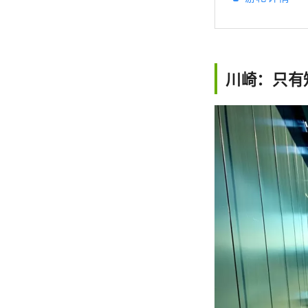
二雄
让人能够沉浸在
毛神社举行，
举行
川崎：只有
而闻