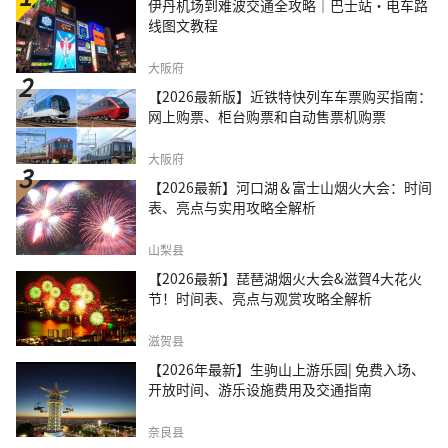
伊丹机场到难波交通全攻略｜巴士站・电车路
线图文教程
大阪府
【2026最新版】近铁特快列车车票购买指南：
网上购票、柜台购票和自动售票机购票
大阪府
【2026最新】河口湖＆富士山烟火大会：时间
表、亮点与实用攻略全解析
山梨县
【2026最新】琵琶湖烟火大会&滋賀4大花火
节！时间表、亮点与观赏攻略全解析
滋贺县
【2026年最新】生驹山上游乐园| 免费入场、
开放时间、游乐设施费用及交通指南
奈良县