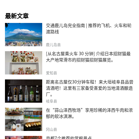
最新文章
交通鹿儿岛完全指南 | 推荐的飞机、火车和轮
渡路线
鹿儿岛县
[从名古屋乘火车 30 分钟] 介绍日本招财猫最
大产地常滑市的招财猫招财猫展览。
爱知县
距离名古屋仅30分钟车程！来大垣岐阜县品尝
清酒吧！这里有三家备受喜爱的当地清酒酿造
厂。
岐阜县
在“蒜山泽西牧场”享用珍稀的泽西牛肉和浓
郁的软冰淇淋。
冈山县
京都7个推荐的赏枫景点