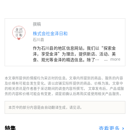
撰稿
株式会社金泽日和
石川县
作为石川县的地区信息网站，我们以“探索金
泽，享受金泽”为理念，提供新店、活动、美
more
食、观光等金泽的精选信息。除了
“SmartNews”、“goo news”等日本国内媒
体外，我们还与中国、台湾、香港、泰国、越南
等海外媒体合作，向世界广泛传播石川县的魅
本文章所提供的情报均为采访时的信息。文章内所提到的商品、服务的内容
力。
及价格有可能会发生变化。请以店铺实际所提供的商品、价格为准。文章中
的相关资讯是作者基于采访期间的调查内容所撰写。 文章发布后，产品或服
务的内容和价格可能会有变更，请提前确认后再购买或使用相关产品服务。
本页中的部分内容是由自动翻译生成，请见谅。
特集
查看更多