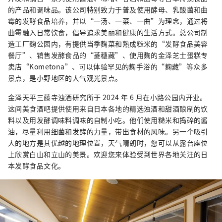
的产品和调味品。该公司特别致力于普及使用酵母、乳酸菌和曲
霉的发酵食品培养，并以“一汤、一菜、一曲”为理念，通过将
曲霉融入日常饮食，倡导追求美丽和健康的生活方式。总公司制
造工厂麴公园内，有提供当季麴菜和熟成糙米的“发酵食品美容
餐厅”、销售发酵食品的“菱穗藏”、使用麴的金泽芝士蛋糕专
卖店“Kometona”、可以体验罕见的麴手浴的“麴藏”等众多
景点，是小野地区的人气观光景点。
金泽天平三藤寺浊酒研究所于 2024 年 6 月在小路公园内开业。
这间美食酒吧提供使用来自日本各地的精选浊酒和甜酒酿制的饮
料以及用发酵调味料调味的自制小吃。他们使用糙米和捣碎的酱
油，尽量利用细菌和发酵的力量，带出食材的风味。另一个吸引
人的地方是其优越的地理位置，天气晴朗时，您可以从露台座位
上欣赏白山和立山的美景。欢迎您来体验受到世界各地关注的日
本发酵食品文化。