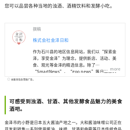
您可以品尝各种当地的浊酒、酒精饮料和发酵小吃。
撰稿
株式会社金泽日和
作为石川县的地区信息网站，我们以“探索金
泽，享受金泽”为理念，提供新店、活动、美
食、观光等金泽的精选信息。除了
more
“SmartNews”、“goo news”等日本国内
媒体外，我们还与中国、台湾、香港、泰国、
本服务包含赞助广告。
越南等海外媒体合作，向世界广泛传播石川县
的魅力。
可感受到浊酒、甘酒、其他发酵食品魅力的美食
酒吧。
金泽市的小野是日本五大酱油产地之一。大和酱油味噌公司正在
开发和销售一系列使用酱油、味噌、甘酒和曲霉等日本传统食品