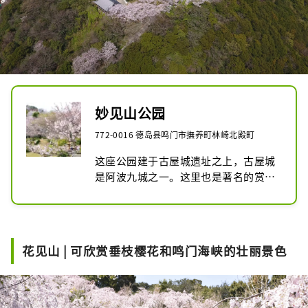
妙见山公园
772-0016 德岛县鸣门市撫养町林崎北殿町
这座公园建于古屋城遗址之上，古屋城
是阿波九城之一。这里也是著名的赏樱
胜地，每逢春季赏樱季，游客络绎不
绝。此外，这里还能俯瞰鸣门门市全
景，绝对不容错过！

此外，原为县立鸟居纪念馆的城堡塔楼
花见山 | 可欣赏垂枝樱花和鸣门海峡的壮丽景色
复制品于 2016 年 3 月进行了翻新，并
作为鸟居鸣门重新开放，作为该市的防
灾中心和社区设施。

*已接到发现猴子的报告。请勿随意靠