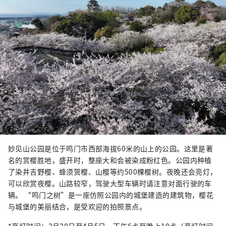
妙见山公园是位于鸣门市西部海拔60米的山上的公园。这里是著
名的赏樱胜地，盛开时，整座大和会被染成粉红色。公园内种植
了染井吉野樱、蜂须贺樱、山樱等约500棵樱树。夜晚还会亮灯，
可以欣赏夜樱。山路较窄，驾驶大型车辆时请注意对面行驶的车
辆。 “鸣门之树”是一座仿照公园内的城堡建造的建筑物，樱花
与城堡的美丽结合，是受欢迎的拍照景点。
*亮灯时间：3月20日至4月5日，下午6点至晚上10点（亮灯时间