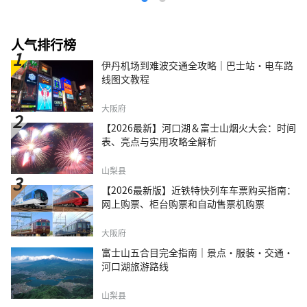
人气排行榜
伊丹机场到难波交通全攻略｜巴士站・电车路
线图文教程
大阪府
【2026最新】河口湖＆富士山烟火大会：时间
表、亮点与实用攻略全解析
山梨县
【2026最新版】近铁特快列车车票购买指南：
网上购票、柜台购票和自动售票机购票
大阪府
富士山五合目完全指南｜景点·服装·交通·
河口湖旅游路线
山梨县