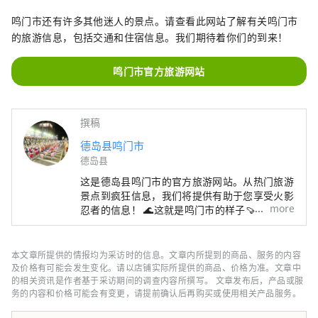
鸣门市还有许多其他迷人的景点。请查看此网站了解有关鸣门市
的旅游信息，包括交通和住宿信息。我们期待着你们的到来！
鸣门市官方旅游网站
撰稿
德岛县鸣门市
德岛县
这是德岛县鸣门市的官方旅游网站。从热门旅游
景点到疯狂信息，我们将提供有助于您享受火影
more
忍者的信息！ 🌊这就是鸣门市的样子🍠 四国的
东入口。通过大鸣门大桥和明石海峡大桥与关西
地区🚙相连。 与大海🌊和山🏔一起享受大自
然！ 这里有被誉为世界三大水流之一的鸣门漩
本文章所提供的情报均为采访时的信息。文章内所提到的商品、服务的内容
涡、阿波舞、参拜道等许多观光景点！
及价格有可能会发生变化。请以店铺实际所提供的商品、价格为准。文章中
的相关资讯是作者基于采访期间的调查内容所撰写。 文章发布后，产品或服
务的内容和价格可能会有变更，请提前确认后再购买或使用相关产品服务。