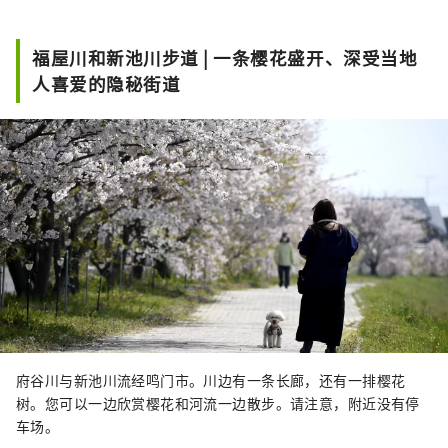
营。鸣门市德国馆讲述了当时德国士兵
与当地居民互动的故事，展示了许多当
福屋川和新池川步道 | 一条樱花盛开、深受当地
时的珍贵资料。

人喜爱的隐秘街道
在第九剧院，真人大小的德国士兵木偶
正在表演。坂东战俘营也被称为贝多芬
第九交响曲在亚洲首演的地点。
府谷川与新池川流经鸣门市。川边有一条长廊，还有一排樱花
树。您可以一边欣赏樱花和河流一边散步。请注意，附近没有停
车场。