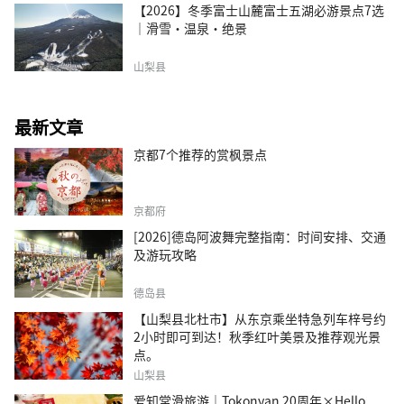
【2026】冬季富士山麓富士五湖必游景点7选
｜滑雪・温泉・绝景
山梨县
最新文章
京都7个推荐的赏枫景点
京都府
[2026]德岛阿波舞完整指南：时间安排、交通
及游玩攻略
德岛县
【山梨县北杜市】从东京乘坐特急列车梓号约
2小时即可到达！秋季红叶美景及推荐观光景
点。
山梨县
爱知常滑旅游｜Tokonyan 20周年×Hello