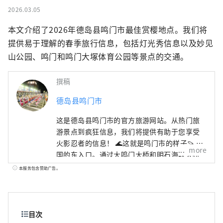
2026.03.05
本文介绍了2026年德岛县鸣门市最佳赏樱地点。我们将
提供易于理解的春季旅行信息，包括灯光秀信息以及妙见
山公园、鸣门和鸣门大塚体育公园等景点的交通。
撰稿
德岛县鸣门市
这是德岛县鸣门市的官方旅游网站。从热门旅
游景点到疯狂信息，我们将提供有助于您享受
火影忍者的信息！ 🌊这就是鸣门市的样子🍠 四
more
国的东入口。通过大鸣门大桥和明石海峡大桥
与关西地区🚙相连。 与大海🌊和山🏔一起享受
本服务包含赞助广告。
大自然！ 这里有被誉为世界三大水流之一的鸣
门漩涡、阿波舞、参拜道等许多观光景点！
目次