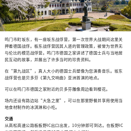
鸣门市町坂东，有一座坂东战俘营，第一次世界大战期间这里关
押着德国战俘。板东战俘营因其人道的管理政策，被誉为世界无
与伦比的模范战俘营。鸣门市德国之家讲述了德国士兵与当地居
民互动的故事，并展出了许多当时的珍贵资料。
在“第九战区”，真人大小的德国士兵塑像为您演奏音乐。坂东
战俘营也是贝多芬《第九交响曲》亚洲首演的地点。
可以在鸣门市德国之家附近的贝多芬雕像周边看到樱花。
场内还设有路边站“大急之里”，可以在那里野餐并享用使用当
地食材制作的冰淇淋和小吃。
交通
从高松高速公路板板野IC出口出发，10分钟即可到达。在板野IC