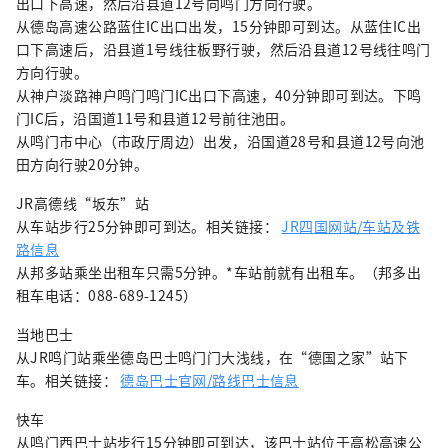
出口下高速，然后沿县道12号向鸣门方向行驶。
从德岛高速公路蓝住IC出口出发，15分钟即可到达。从蓝住IC出
口下高速后，沿县道1号线往板野行驶，然后沿县道12号线往鸣门
方向行驶。
从神户淡路神户鸣门鸣门IC出口下高速，40分钟即可到达。下鸣
门IC后，沿国道11号和县道12号前往池田。
从鸣门市中心（市政厅周边）出发，沿国道28号和县道12号向池
田方向行驶20分钟。
JR高德线“坂东”站
从车站步行25分钟即可到达。相关链接：
JR四国网站/车站及铁
路信息
从邦多站乘坐出租车只需5分钟。*车站前就有出租车。（邦多出
租车电话：088-689-1245）
当地巴士
从JR鸣门站乘坐德岛巴士鸣门门大浅线，在“德国之家”站下
车。相关链接：
德岛巴士官网/路线巴士信息
快车
从鸣门西巴士站步行15分钟即可到达，该巴士站位于高松高速公