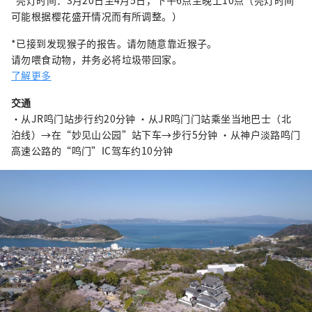
可能根据樱花盛开情况而有所调整。）
*已接到发现猴子的报告。请勿随意靠近猴子。
请勿喂食动物，并务必将垃圾带回家。
了解更多
交通
・从JR鸣门站步行约20分钟 ・从JR鸣门门站乘坐当地巴士（北
泊线）→在“妙见山公园”站下车→步行5分钟 ・从神户淡路鸣门
高速公路的“鸣门”IC驾车约10分钟