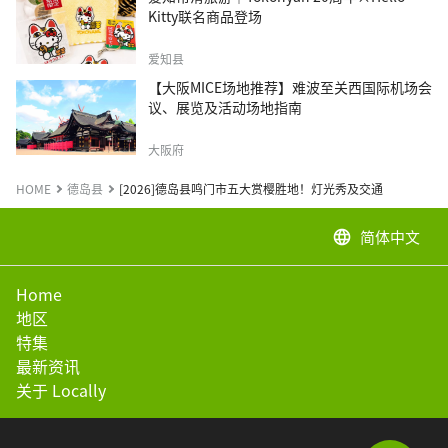
Kitty联名商品登场
爱知县
【大阪MICE场地推荐】难波至关西国际机场会
议、展览及活动场地指南
大阪府
HOME
德岛县
[2026]德岛县鸣门市五大赏樱胜地！灯光秀及交通
简体中文
language
Home
地区
特集
最新资讯
关于 Locally