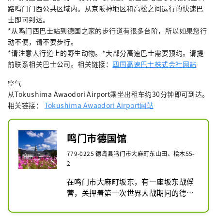
路鸣门门西公共区域内。从京阪神地区和高松之间运行的快速巴
士即可到达。
*从鸣门西巴士站到德国之家的步行道有很多台阶，所以如果您行
动不便，请不要步行。
*请注意人行道上的野生动物。*大部分高速巴士需要预约。请提
前联系相关巴士公司。相关链接：
四国高速巴士株式会社网站
空气
从Tokushima Awaodori Airport乘坐出租车约30分钟即可到达。
相关链接：
Tokushima Awaodori Airport网站
鸣门市德国馆
779-0225 德岛县鸣门市大麻町东山田、桧木55-
2
在鸣门市大麻町坂东，有一座坂东战俘
营，关押着第一次世界大战期间的德国
战俘。坂东战俘营因其人性化的管理政
策而被称为世界上独一无二的模范战俘