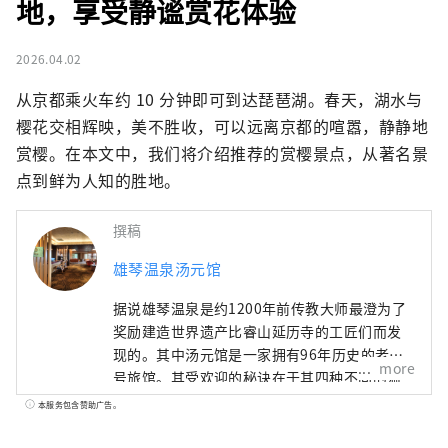
地，享受静谧赏花体验
2026.04.02
从京都乘火车约 10 分钟即可到达琵琶湖。春天，湖水与
樱花交相辉映，美不胜收，可以远离京都的喧嚣，静静地
赏樱。在本文中，我们将介绍推荐的赏樱景点，从著名景
点到鲜为人知的胜地。
撰稿
雄琴温泉汤元馆
据说雄琴温泉是约1200年前传教大师最澄为了
奖励建造世界遗产比睿山延历寺的工匠们而发
现的。其中汤元馆是一家拥有96年历史的老字
more
号旅馆。其受欢迎的秘诀在于其四种不同的温
泉，包括位于 11 楼可以俯瞰琵琶湖的露天浴池
本服务包含赞助广告。
以及让人感觉置身于森林温泉的温泉，以及使
用精心挑选的时令食材（包括日本三大和牛品