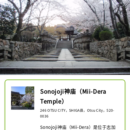
Sonojoji神庙（Mii-Dera
Temple）
246 OTSU CITY，SHIGA县，Otsu City，520-
0036
Sonojoji神庙（Mii-Dera）是位于志加