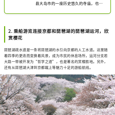
县大岛市的一座历史悠久的寺庙，也被
称为著名的樱花景点。地面上种植了大
约1,000棵樱桃树，在春季，您会发现
一个美丽的风景，周围是淡粉红色。特
别是，金厅，贝尔塔和樱花之间的对比
2. 乘船游览连接京都和琵琶湖的琵琶湖运河，欣
很迷人，使您可以欣赏统一历史和自然
赏樱花
的景色。

琵琶湖疏水道是一条将琵琶湖的水引向京都的人工水道。这里随
在Mii-Dera看到樱花的最佳时间是每年
着四季的更迭而变换着风景，成为市民的休息场所，运河分支若
早期至4月中旬。点燃的是在晚上完成
大路一带被开发为“哲学之道”，也是著名的赏樱胜地。另外，
的，使您可以在晚上在奇妙的氛围中享
还有从琵琶湖大津到京都蹴上等魅力十足的游船航线。
用樱花。亮点之一是“ Mitsui no Ban 
Bell”的结合，这是日本的三个大铃铛
之一和樱花。

地面宽敞而轻松，使它们不仅在游客中
而且在当地人中受欢迎。对于那些想在
感受历史的同时静静地享受樱花的人来
说，这是一个推荐的地方。