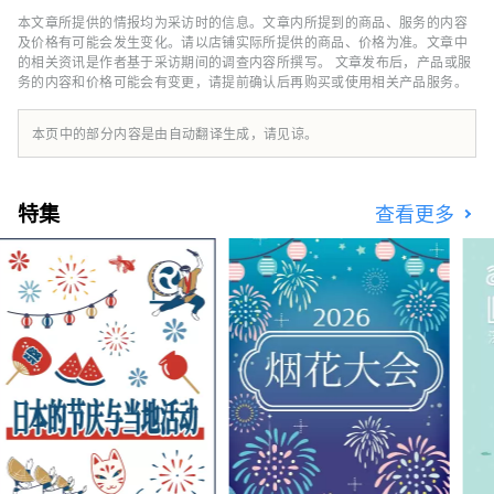
让人感觉置身于森林温泉的温泉，以及使用精心
暖和日本文化。
本文章所提供的情报均为采访时的信息。文章内所提到的商品、服务的内容
挑选的时令食材（包括日本三大和牛品牌之一的
及价格有可能会发生变化。请以店铺实际所提供的商品、价格为准。文章中
“认证近江牛肉”）烹制的京都风格怀石料理。
的相关资讯是作者基于采访期间的调查内容所撰写。 文章发布后，产品或服
务的内容和价格可能会有变更，请提前确认后再购买或使用相关产品服务。
虽然距离京都仅有 20 分钟的火车车程，但这座
旅馆被琵琶湖和平良山脉所环绕，让您可以感受
到大自然的温暖和日本文化。
本页中的部分内容是由自动翻译生成，请见谅。
特集
查看更多