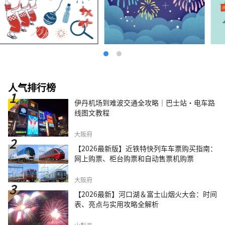
人气排行榜
伊丹机场到难波交通全攻略｜巴士站・电车路
线图文教程
大阪府
【2026最新版】近铁特快列车车票购买指南：
网上购票、柜台购票和自动售票机购票
大阪府
【2026最新】河口湖＆富士山烟火大会：时间
表、亮点与实用攻略全解析