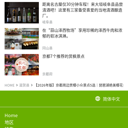
距离名古屋仅30分钟车程！来大垣岐阜县品尝
清酒吧！这里有三家备受喜爱的当地清酒酿造
厂。
岐阜县
在“蒜山泽西牧场”享用珍稀的泽西牛肉和浓
郁的软冰淇淋。
冈山县
京都7个推荐的赏枫景点
京都府
HOME
滋贺县
【2026年版】京都周边赏樱小众景点5选｜琵琶湖绝美樱花
简体中文
language
Home
地区