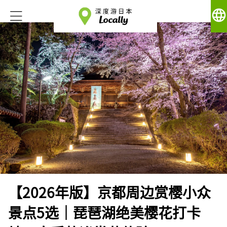
language
【2026年版】京都周边赏樱小众
景点5选｜琵琶湖绝美樱花打卡