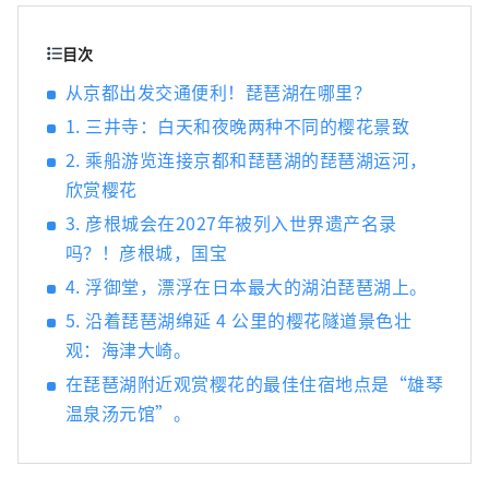
牌之一的“认证近江牛肉”）烹制的京都风格
怀石料理。虽然距离京都仅有 20 分钟的火车车
目次
程，但这座旅馆被琵琶湖和平良山脉所环绕，
从京都出发交通便利！琵琶湖在哪里？
让您可以感受到大自然的温暖和日本文化。
1. 三井寺：白天和夜晚两种不同的樱花景致
2. 乘船游览连接京都和琵琶湖的琵琶湖运河，
欣赏樱花
3. 彦根城会在2027年被列入世界遗产名录
吗？！彦根城，国宝
4. 浮御堂，漂浮在日本最大的湖泊琵琶湖上。
5. 沿着琵琶湖绵延 4 公里的樱花隧道景色壮
观：海津大崎。
在琵琶湖附近观赏樱花的最佳住宿地点是“雄琴
温泉汤元馆”。