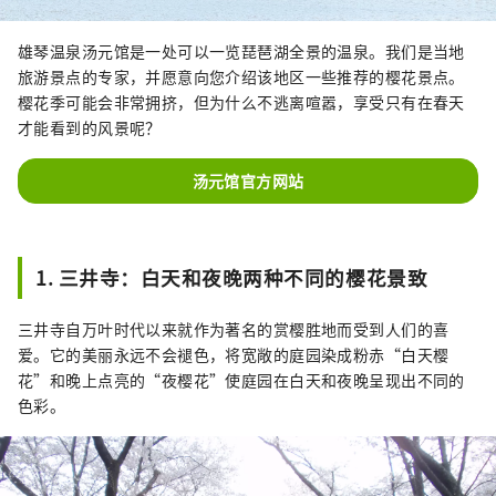
雄琴温泉汤元馆是一处可以一览琵琶湖全景的温泉。我们是当地
旅游景点的专家，并愿意向您介绍该地区一些推荐的樱花景点。
樱花季可能会非常拥挤，但为什么不逃离喧嚣，享受只有在春天
才能看到的风景呢？
汤元馆官方网站
1. 三井寺：白天和夜晚两种不同的樱花景致
三井寺自万叶时代以来就作为著名的赏樱胜地而受到人们的喜
爱。它的美丽永远不会褪色，将宽敞的庭园染成粉赤“白天樱
花”和晚上点亮的“夜樱花”使庭园在白天和夜晚呈现出不同的
色彩。