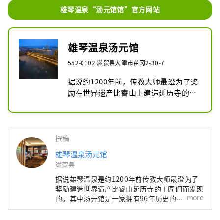
雄琴温泉“汤元馆馆”官方网站
雄琴温泉汤元馆
552-0102 滋贺县大津市苗冈2-30-7
据说约1200年前，传教大师最澄为了奖
励在世界遗产比睿山上建造延历寺的工
匠们的功绩而发现了雄琴温泉。其中汤
元馆是一家拥有96年历史的老字号旅
馆。其受欢迎的秘诀在于其四种不同的
温泉，包括位于 11 楼可以俯瞰琵琶湖
撰稿
的露天浴池以及让人感觉置身于森林温
雄琴温泉汤元馆
泉的温泉，以及采用精心挑选的时令食
滋贺县
材烹制的京都风格怀石料理，其中包括
据说雄琴温泉是约1200年前传教大师最澄为了
日本三大和牛品牌之一的“认证近江牛
奖励建造世界遗产比睿山延历寺的工匠们而发现
肉”。虽然距离京都仅有 20 分钟的火
more
的。其中汤元馆是一家拥有96年历史的老字号
车车程，但这座旅馆被琵琶湖和平良山
旅馆。其受欢迎的秘诀在于其四种不同的温泉，
脉所环绕，让您可以感受到大自然的温
包括位于 11 楼可以俯瞰琵琶湖的露天浴池以及