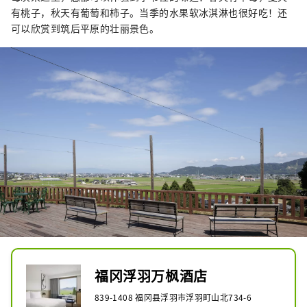
买南山城村的当地特产，例如茶、西红
有桃子，秋天有葡萄和柿子。当季的水果软冰淇淋也很好吃！还
柿和原木种植的香菇。据说这里是京都
可以欣赏到筑后平原的壮丽景色。
茶文化的发源地，遍布群山的广阔茶田
令人叹为观止。享受这清新的微风，在
这家简约精致的酒店度过愉快的时光。
福冈浮羽万枫酒店
839-1408 福冈县浮羽市浮羽町山北734-6