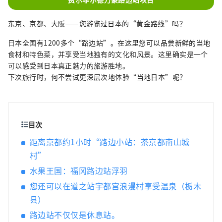
荐季节性信息和该地区独有的景点。 客房简洁
而平静，配有舒适的席梦思床和无浴缸的淋浴
东京、京都、大阪——您游览过日本的“黄金路线”吗？
式浴室。酒店大堂酒廊配有大桌子、微波炉、
烤箱、咖啡机、日本茶、味噌汤。 您可以在客
日本全国有1200多个“路边站”。在这里您可以品尝新鲜的当地
房内放松身心，在大堂休息室购买路边车站、
食材和特色菜，并享受当地独有的文化和风景。这里确实是一个
当地超市、葡萄酒庄、酒厂购买的商品。尽情
可以感受到日本真正魅力的旅游胜地。
游玩后，在酒店内度过一段如同回家般的悠闲
下次旅行时，何不尝试更深层次地体验“当地日本”呢？
时光。 这里提供免费高速 Wi-Fi 和配备电源插
座的桌子，非常适合工作。 享受一种全新的旅
行方式，让您可以自由地游历日本各地，同时
体验每个地区的魅力。
目次
距离京都约1小时“路边小站：茶京都南山城
村”
水果王国：福冈路边站浮羽
您还可以在道之站宇都宫浪漫村享受温泉（栃木
县）
路边站不仅仅是休息站。