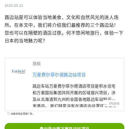
2025.05.22
路边站是可以体验当地美食、文化和自然风光的迷人场
所。在本文中，我们将介绍我们最推荐的三个路边站！

您也可以在隔壁的酒店过夜。何不悠闲地旅行，体验一下
日本的当地魅力呢？
撰稿
万豪费尔菲尔德路边站项目
路边车站万豪费尔菲尔德酒店项目是积水住宅
和万豪国际集团共同开展的区域振兴项目，涉
及从北海道到九州的全国各地路边车站附近开
more
发酒店。 我们特意没有在酒店内设置任何餐饮
设施，而是鼓励客人使用路边站和当地餐馆，
本服务包含赞助广告。
让他们与当地人互动，享受美食，充分体验该
地区的魅力。酒店工作人员熟悉该地区并会推
费尔菲尔德万豪路边站项目