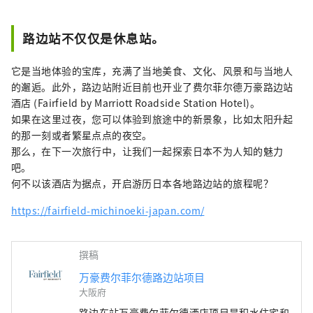
行时选择栃木县宇都宫万豪费尔菲尔德
酒店。
路边站不仅仅是休息站。
它是当地体验的宝库，充满了当地美食、文化、风景和与当地人
的邂逅。此外，路边站附近目前也开业了费尔菲尔德万豪路边站
酒店 (Fairfield by Marriott Roadside Station Hotel)。
如果在这里过夜，您可以体验到旅途中的新景象，比如太阳升起
的那一刻或者繁星点点的夜空。
那么，在下一次旅行中，让我们一起探索日本不为人知的魅力
吧。
何不以该酒店为据点，开启游历日本各地路边站的旅程呢？
https://fairfield-michinoeki-japan.com/
撰稿
万豪费尔菲尔德路边站项目
大阪府
路边车站万豪费尔菲尔德酒店项目是积水住宅和