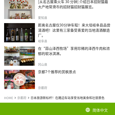
[从名古屋乘火车 30 分钟] 介绍日本招财猫最
大产地常滑市的招财猫招财猫展览。
爱知县
距离名古屋仅30分钟车程！来大垣岐阜县品尝
清酒吧！这里有三家备受喜爱的当地清酒酿造
厂。
岐阜县
在“蒜山泽西牧场”享用珍稀的泽西牛肉和浓
郁的软冰淇淋。
冈山县
京都7个推荐的赏枫景点
京都府
HOME
京都府
日本旅游新标杆！在路边车站享受当地美食和壮丽景色
简体中文
language