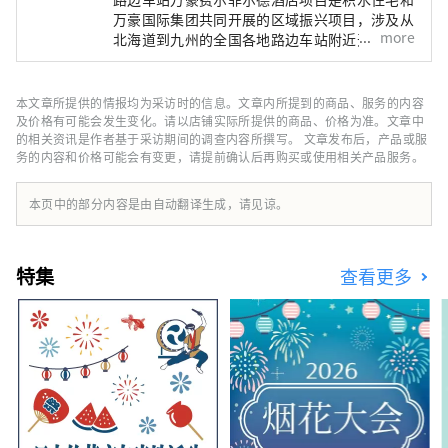
万豪国际集团共同开展的区域振兴项目，涉及从
more
北海道到九州的全国各地路边车站附近开发酒
店。 我们特意没有在酒店内设置任何餐饮设
施，而是鼓励客人使用路边站和当地餐馆，让他
们与当地人互动，享受美食，充分体验该地区的
本文章所提供的情报均为采访时的信息。文章内所提到的商品、服务的内容
魅力。酒店工作人员熟悉该地区并会推荐季节性
及价格有可能会发生变化。请以店铺实际所提供的商品、价格为准。文章中
信息和该地区独有的景点。 客房简洁而平静，
的相关资讯是作者基于采访期间的调查内容所撰写。 文章发布后，产品或服
务的内容和价格可能会有变更，请提前确认后再购买或使用相关产品服务。
配有舒适的席梦思床和无浴缸的淋浴式浴室。酒
店大堂酒廊配有大桌子、微波炉、烤箱、咖啡
机、日本茶、味噌汤。 您可以在客房内放松身
本页中的部分内容是由自动翻译生成，请见谅。
心，在大堂休息室购买路边车站、当地超市、葡
萄酒庄、酒厂购买的商品。尽情游玩后，在酒店
内度过一段如同回家般的悠闲时光。 这里提供
特集
查看更多
免费高速 Wi-Fi 和配备电源插座的桌子，非常适
合工作。 享受一种全新的旅行方式，让您可以
自由地游历日本各地，同时体验每个地区的魅
力。