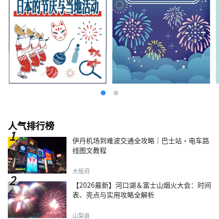
人气排行榜
伊丹机场到难波交通全攻略｜巴士站・电车路
线图文教程
大阪府
【2026最新】河口湖＆富士山烟火大会：时间
表、亮点与实用攻略全解析
山梨县