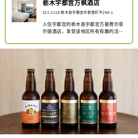
栃木宇都宫万枫酒店
321-2118 栃木县宇都宫市新里町平260-1
入住宇都宫的栃木县宇都宫万豪费尔菲
尔德酒店，享受该地区所有有趣的活
动。路边小站“宇都宫浪漫村”是一座
被古朴田园风光包围的农场公园，在这
里可以体验农业、森林游乐、遛狗、温
泉、游泳池等各种活动。您还可以品尝
使用当地食材烹制的菜肴、原创饺子以
及村里酿造的当地啤酒。采摘草莓和制
作草莓甜点也很受欢迎。再往前走一
点，就会发现很多供应当地美食饺子的
餐馆，可以体验比较各个餐馆风味的独
特体验。栃木宇都宫万豪费尔菲尔德酒
店 (Fairfield by Marriott Tochigi 
Utsunomiya) 位于宇都宫，是探索栃
木县的理想下榻之地。酒店提供舒适、
宽敞的客房，配有免费无线网络连接，
享有美丽的景色。请考虑前往栃木县旅