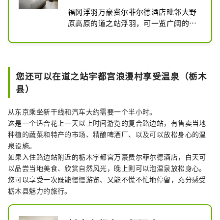
福冈浮羽万豪费尔菲尔德酒店毗邻大野
原高原的道之站浮羽，可一览广阔的筑
后平原的全景。筑后川流经的这一地区
因四季皆可享用的多种水果而闻名，也
是九州三大面条产地之一。请在我们的
浮羽酒店放松身心。
您还可以在道之站宇都宫浪漫村享受温泉（栃木
县）
从东京乘坐新干线和汽车大约需要一个半小时。
这是一个适合花上一天以上时间游览的复合路边站，有售卖当地
种植的蔬菜和特产的市场、精酿啤酒厂、以及可以放松身心的温
泉设施。
如果入住路边站附近的栃木宇都宫万豪费尔菲尔德酒店，白天可
以品尝当地美食、欣赏自然风光，晚上则可以泡温泉放松身心。
您可以享受一次既能慢慢游览、又能不慌不忙地停留，充分感受
栃木县魅力的旅行。