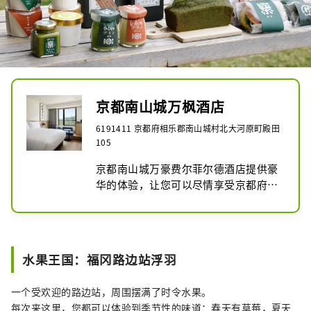
京都南山城万枫酒店
6191411 京都府相乐郡南山城村北大河原町殿田
105
京都南山城万豪费尔菲尔德酒店提供豪
华的体验，让您可以尽情享受京都府唯
一村庄的魅力。该酒店位于南山城村的
路边站旁边，客人可以从房间窗户欣赏
茶园的美丽景色。一边品尝现场种植的
茶，一边眺望茶田，这是只有在这里才
水果王国：福冈路边站浮羽
能享受到的特殊体验。周边地区拥有历
史悠久的寺庙和神社，还有木津川创造
一个受欢迎的路边站，周围摆满了时令水果。
的美丽自然风光。您还可以在路边站购
每次来这里，您都可以体验到季节性的味道：春天有草莓，夏天