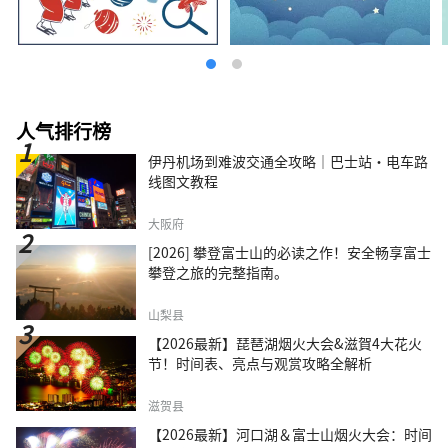
人气排行榜
伊丹机场到难波交通全攻略｜巴士站・电车路
线图文教程
大阪府
[2026] 攀登富士山的必读之作！安全畅享富士
攀登之旅的完整指南。
山梨县
【2026最新】琵琶湖烟火大会&滋賀4大花火
节！时间表、亮点与观赏攻略全解析
滋贺县
【2026最新】河口湖＆富士山烟火大会：时间