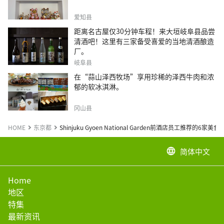
爱知县
距离名古屋仅30分钟车程！来大垣岐阜县品尝
清酒吧！这里有三家备受喜爱的当地清酒酿造
厂。
岐阜县
在“蒜山泽西牧场”享用珍稀的泽西牛肉和浓
郁的软冰淇淋。
冈山县
HOME
东京都
Shinjuku Gyoen National Garden前酒店员工推荐的6家美
简体中文
language
Home
地区
特集
最新资讯