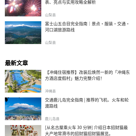
表、亮点与实用攻略全解析
山梨县
富士山五合目完全指南｜景点·服装·交通·
河口湖旅游路线
山梨县
最新文章
【冲绳住宿推荐】改装后焕然一新的「冲绳东
方酒店度假村」魅力完整介绍！
冲绳县
交通鹿儿岛完全指南 | 推荐的飞机、火车和轮
渡路线
鹿儿岛县
[从名古屋乘火车 30 分钟] 介绍日本招财猫最
大产地常滑市的招财猫招财猫展览。