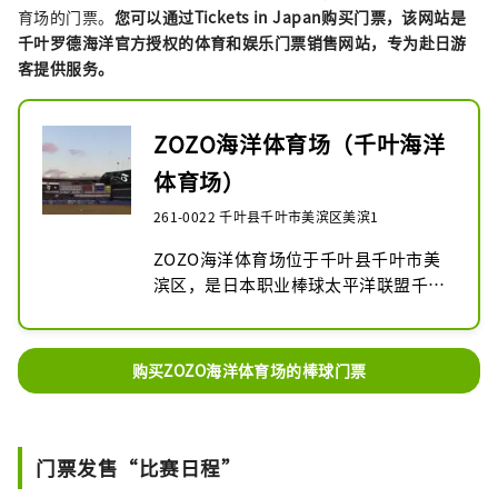
育场的门票。
您可以通过Tickets in Japan购买门票，该网站是
千叶罗德海洋官方授权的体育和娱乐门票销售网站，专为赴日游
客提供服务。
ZOZO海洋体育场（千叶海洋
体育场）
261-0022 千叶县千叶市美滨区美滨1
ZOZO海洋体育场位于千叶县千叶市美
滨区，是日本职业棒球太平洋联盟千叶
罗德海洋队的主场。原名为“千叶海洋
体育场”，自2016年12月起，由ZOZO
公司获得命名权，因此改为现今的名
购买ZOZO海洋体育场的棒球门票
称。
门票发售“比赛日程”