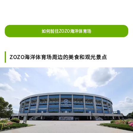
如何前往ZOZO海洋体育场
ZOZO海洋体育场周边的美食和观光景点