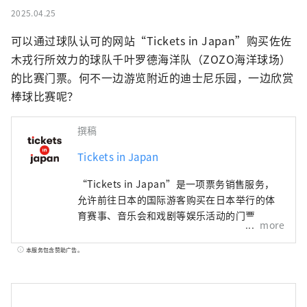
2025.04.25
可以通过球队认可的网站“Tickets in Japan”购买佐佐
木戎行所效力的球队千叶罗德海洋队（ZOZO海洋球场）
的比赛门票。何不一边游览附近的迪士尼乐园，一边欣赏
棒球比赛呢？
撰稿
Tickets in Japan
“Tickets in Japan”是一项票务销售服务，
允许前往日本的国际游客购买在日本举行的体
育赛事、音乐会和戏剧等娱乐活动的门票。
more
本服务包含赞助广告。