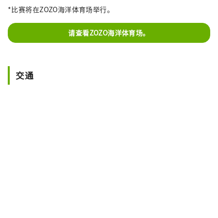
*比赛将在ZOZO海洋体育场举行。
请查看ZOZO海洋体育场。
交通