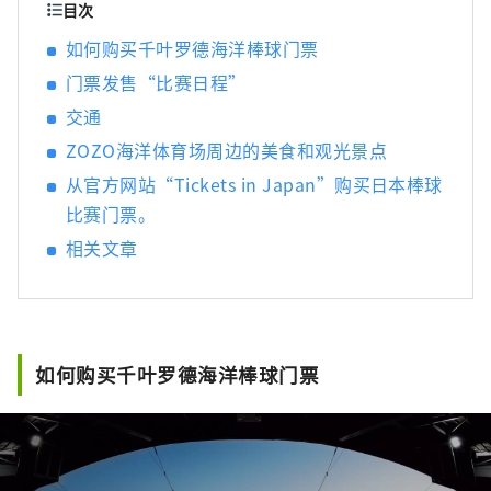
目次
如何购买千叶罗德海洋棒球门票
门票发售“比赛日程”
交通
ZOZO海洋体育场周边的美食和观光景点
从官方网站“Tickets in Japan”购买日本棒球
比赛门票。
相关文章
如何购买千叶罗德海洋棒球门票