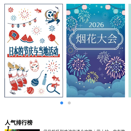
人气排行榜