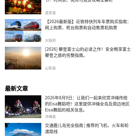
滋贺县
【2026最新版】近铁特快列车车票购买指南：
网上购票、柜台购票和自动售票机购票
大阪府
[2026] 攀登富士山的必读之作！安全畅享富士
攀登之旅的完整指南。
山梨县
最新文章
2026年8月9日：让我们一起来欣赏冲绳传统
的Eisa舞蹈吧！这里提供冲绳全岛及周边地区
Eisa舞蹈的相关信息。
冲绳县
交通鹿儿岛完全指南 | 推荐的飞机、火车和轮
渡路线