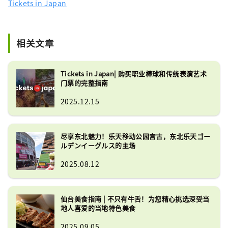
Tickets in Japan
相关文章
Tickets in Japan| 购买职业棒球和传统表演艺术
门票的完整指南
2025.12.15
尽享东北魅力！乐天移动公园宫古，东北乐天ゴー
ルデンイーグルス的主场
2025.08.12
仙台美食指南 | 不只有牛舌！为您精心挑选深受当
地人喜爱的当地特色美食
2025.09.05