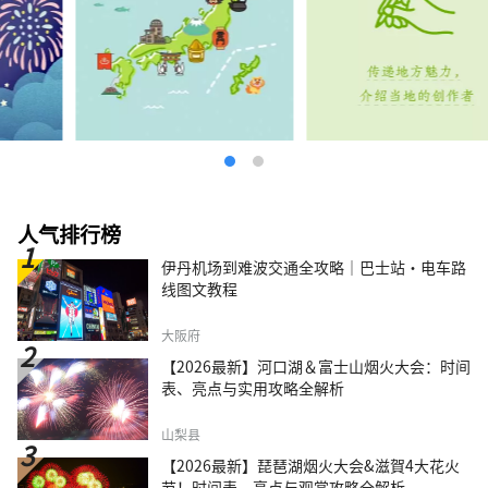
人气排行榜
伊丹机场到难波交通全攻略｜巴士站・电车路
线图文教程
大阪府
【2026最新】河口湖＆富士山烟火大会：时间
表、亮点与实用攻略全解析
山梨县
【2026最新】琵琶湖烟火大会&滋賀4大花火
节！时间表、亮点与观赏攻略全解析