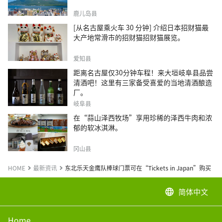
鹿儿岛县
[从名古屋乘火车 30 分钟] 介绍日本招财猫最
大产地常滑市的招财猫招财猫展览。
爱知县
距离名古屋仅30分钟车程！来大垣岐阜县品尝
清酒吧！这里有三家备受喜爱的当地清酒酿造
厂。
岐阜县
在“蒜山泽西牧场”享用珍稀的泽西牛肉和浓
郁的软冰淇淋。
冈山县
HOME
最新资讯
东北乐天金鹰队棒球门票可在“Tickets in Japan”购买
简体中文
language
Home