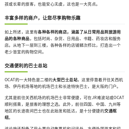
孩或长辈的旅客，也能安心无虞，这也是一大亮点。
丰富多样的商户，让您尽享购物乐趣
如上所述，这里有
各种各样的商店，涵盖了从日常用品到旅游用
品的各种商品
，包括时尚、杂货、日用品、书籍、药妆店和服务
店。从地下一层到三楼，各种各样的店铺鳞次栉比，打造出一个
老少皆宜的购物空间。
交通便利的巴士总站
OCAT的一大特色是二楼的
大型巴士总站
，这里停靠着开往关西机
场、伊丹机场等地的机场巴士和长途特快巴士，是大阪的门户。
尤其是前往关西机场的机场巴士非常便捷，可在JR难波站或OCAT
顺利搭乘，是旅客的理想之选。此外，前往四国、中国、九州等
地区的长途夜间巴士也在此始发和抵达，是十分便捷的
交通枢
纽
。
该设施还配备了巴士票自动售票机和问讯处，方便外国游客和初