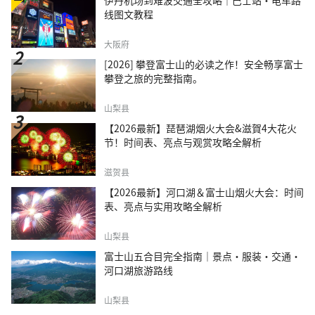
伊丹机场到难波交通全攻略｜巴士站・电车路
线图文教程
大阪府
[2026] 攀登富士山的必读之作！安全畅享富士
攀登之旅的完整指南。
山梨县
【2026最新】琵琶湖烟火大会&滋賀4大花火
节！时间表、亮点与观赏攻略全解析
滋贺县
【2026最新】河口湖＆富士山烟火大会：时间
表、亮点与实用攻略全解析
山梨县
富士山五合目完全指南｜景点·服装·交通·
河口湖旅游路线
山梨县