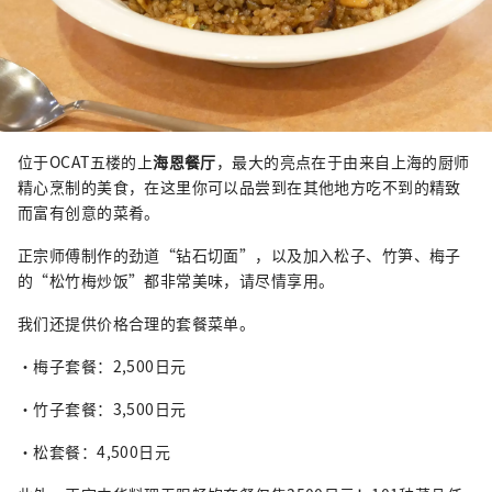
位于OCAT五楼的上
海恩餐厅
，最大的亮点在于由来自上海的厨师
精心烹制的美食，在这里你可以品尝到在其他地方吃不到的精致
而富有创意的菜肴。
正宗师傅制作的劲道“钻石切面”，以及加入松子、竹笋、梅子
的“松竹梅炒饭”都非常美味，请尽情享用。
我们还提供价格合理的套餐菜单。
・梅子套餐：2,500日元
・竹子套餐：3,500日元
・松套餐：4,500日元