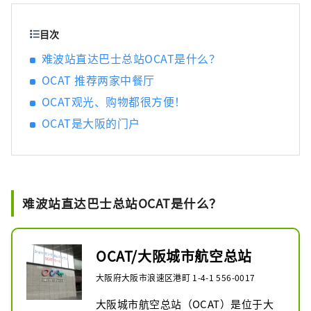
购物。 位于OCAT地下一层的“蓬特广场”以一
个巨大的球体为特色，在阳光下熠熠生辉。这
目次
片露天空间视野开阔，蓝天白云尽收眼底，是
难波站直达巴士总站OCAT是什么？
各个年龄段人们休闲放松的理想场所。
OCAT 推荐两家中餐厅
OCAT观光、购物都很方便！
OCAT是大阪的门户
难波站直达巴士总站OCAT是什么？
OCAT/大阪城市航空总站
大阪府大阪市浪速区港町 1-4-1 556-0017
大阪城市航空总站（OCAT）是位于大