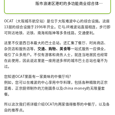
阪市浪速区港町的多功能商业综合体。
它设有大阪市南巴士总站和关西国际机
场巴士总站，并与JR难波站直通。六层
OCAT（大阪城市航空站）是位于大阪难波中心的综合设施。这座
高的商业楼层还设有商店、餐厅和信息
13层的综合设施于1996年开业。它与JR难波站直接相连，步行即
中心。OCAT也是音乐表演的常客，而
可到达地铁、近铁、南海和阪神等多条线路，交通便利。
户外的Ponte广场则是大阪年轻街舞爱
好者练习和交流的场所。
这里不仅是西日本最大的巴士总站，还汇集了餐厅、时尚商店、
杂货店和服务店等，
交通、购物、美食等
一站式服务一应俱全，
吸引了众多用户。不仅有游客和商务人士，就连当地居民也经常
在此使用，因此说这里是一座用途多样的城市巴士总站也毫不为
过。
您知道OCAT里面有一家美味的中餐厅吗？
例如，您可以在难波的中心享用中华料理，包括各种精致的正宗
菜肴、正宗厨师制作的刀削面条以及china money的无限量套
餐。
所以这次我们将详细介绍OCAT内两家值得推荐的中餐厅，以及各
自的推荐点。