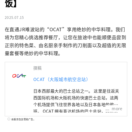
饭】
2025.07.15
在直通JR难波站的“OCAT”享用绝妙的中华料理。我们
将为您精心挑选推荐餐厅，让您在旅途中也能顺便品尝到
正宗的特色菜、由名厨亲手制作的刀削面以及超值的无限
量套餐等绝妙的中华料理。
撰稿
OCAT（大阪城市航空总站）
日本西部最大的巴士总站之一。 这里是往返关
西国际机场和大阪机场的快速巴士总站，这两
个机场提供飞往世界各地以及日本各地的航
more
班。 OCAT 拥有直达机场的巴士总站，因此您
可以品尝到来自世界各地的美食。 这里有很多
本服务包含赞助广告。
商店可以满足日常购物需求，不仅人们在等公
交车时会来这里，当地居民也每天都会来这里