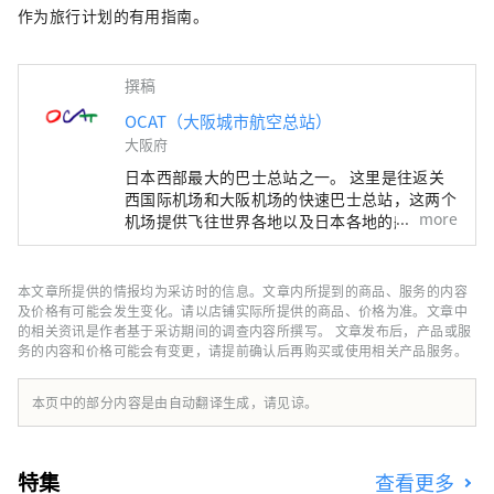
作为旅行计划的有用指南。
撰稿
OCAT（大阪城市航空总站）
大阪府
日本西部最大的巴士总站之一。 这里是往返关
西国际机场和大阪机场的快速巴士总站，这两个
more
机场提供飞往世界各地以及日本各地的航班。
OCAT 拥有直达机场的巴士总站，因此您可以品
尝到来自世界各地的美食。 这里有很多商店可
以满足日常购物需求，不仅人们在等公交车时会
本文章所提供的情报均为采访时的信息。文章内所提到的商品、服务的内容
来这里，当地居民也每天都会来这里购物。 位
及价格有可能会发生变化。请以店铺实际所提供的商品、价格为准。文章中
于OCAT地下一层的“蓬特广场”以一个巨大的
的相关资讯是作者基于采访期间的调查内容所撰写。 文章发布后，产品或服
务的内容和价格可能会有变更，请提前确认后再购买或使用相关产品服务。
球体为特色，在阳光下熠熠生辉。这片露天空间
视野开阔，蓝天白云尽收眼底，是各个年龄段人
们休闲放松的理想场所。
本页中的部分内容是由自动翻译生成，请见谅。
特集
查看更多