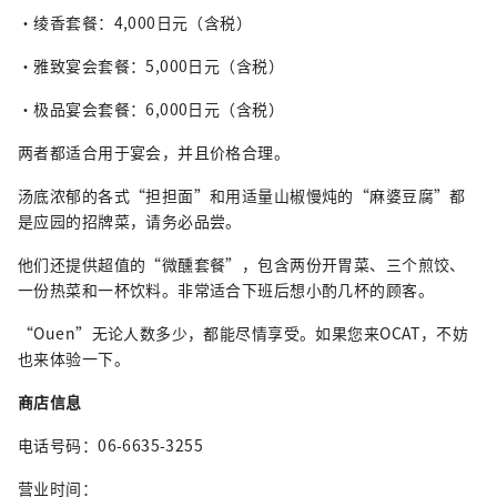
・绫香套餐：4,000日元（含税）
・雅致宴会套餐：5,000日元（含税）
・极品宴会套餐：6,000日元（含税）
两者都适合用于宴会，并且价格合理。
汤底浓郁的各式“担担面”和用适量山椒慢炖的“麻婆豆腐”都
是应园的招牌菜，请务必品尝。
他们还提供超值的“微醺套餐”，包含两份开胃菜、三个煎饺、
一份热菜和一杯饮料。非常适合下班后想小酌几杯的顾客。
“Ouen”无论人数多少，都能尽情享受。如果您来OCAT，不妨
也来体验一下。
商店信息
电话号码：06-6635-3255
营业时间：