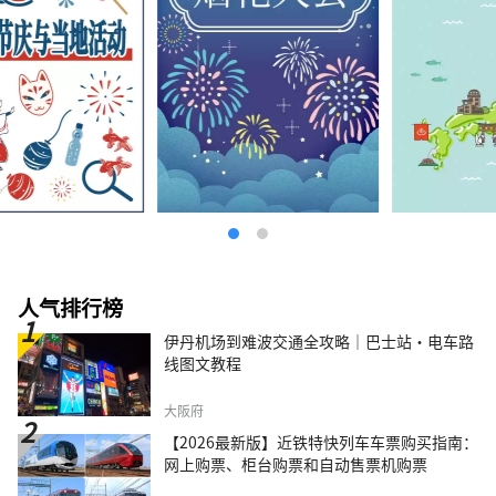
人气排行榜
伊丹机场到难波交通全攻略｜巴士站・电车路
线图文教程
大阪府
【2026最新版】近铁特快列车车票购买指南：
网上购票、柜台购票和自动售票机购票