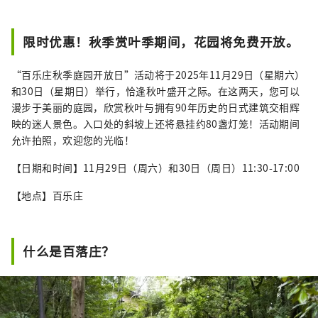
提示。 封面照片展示的是三重县的阿戈湾。阿
戈湾素有“珍珠之乡”的美誉，拥有众多岛
屿，景色宁静优美，是理想的游船目的地。
限时优惠！秋季赏叶季期间，花园将免费开放。
“百乐庄秋季庭园开放日”活动将于2025年11月29日（星期六）
和30日（星期日）举行，恰逢秋叶盛开之际。在这两天，您可以
漫步于美丽的庭园，欣赏秋叶与拥有90年历史的日式建筑交相辉
映的迷人景色。入口处的斜坡上还将悬挂约80盏灯笼！活动期间
允许拍照，欢迎您的光临！
【日期和时间】11月29日（周六）和30日（周日）11:30-17:00
【地点】百乐庄
什么是百落庄？