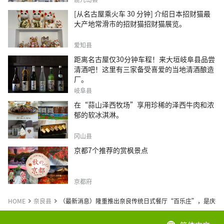
[从名古屋乘火车 30 分钟] 介绍日本招财猫最
大产地常滑市的招财猫招财猫展览。
爱知县
距离名古屋仅30分钟车程！来大垣岐阜县品尝
清酒吧！这里有三家备受喜爱的当地清酒酿造
厂。
岐阜县
在“蒜山泽西牧场”享用珍稀的泽西牛肉和浓
郁的软冰淇淋。
冈山县
京都7个推荐的赏枫景点
京都府
HOME
奈良县
（最新消息）隆重推出奈良传统日式餐厅“百乐庄”，是庆祝