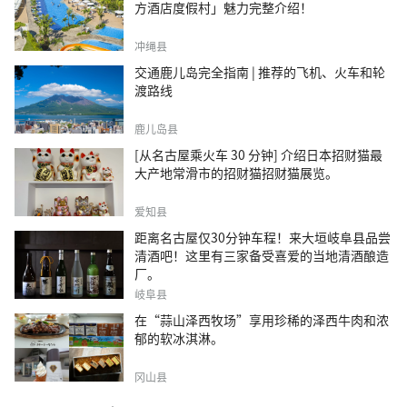
方酒店度假村」魅力完整介绍！
冲绳县
交通鹿儿岛完全指南 | 推荐的飞机、火车和轮
渡路线
鹿儿岛县
[从名古屋乘火车 30 分钟] 介绍日本招财猫最
大产地常滑市的招财猫招财猫展览。
爱知县
距离名古屋仅30分钟车程！来大垣岐阜县品尝
清酒吧！这里有三家备受喜爱的当地清酒酿造
厂。
岐阜县
在“蒜山泽西牧场”享用珍稀的泽西牛肉和浓
郁的软冰淇淋。
冈山县