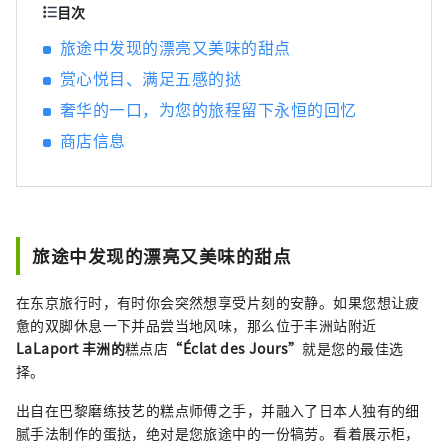
时学到的技术和口味为基础，非常注重创造出
目次
日本人熟悉且易于食用的食物口感。我的目标
旅途中发现的漂亮又美味的甜点
是在简单的构图中增加对比度，并发挥出原料
赏心悦目、满足五感的挞
本身的最佳风味。 我们的目标是成为一家综合
性的糕点店。 我们提供各种各样的产品，包括
奢华的一口，为您的旅程留下永恒的回忆
entremets（整个蛋糕）、petit gateaux（单
商店信息
个蛋糕）、烘焙食品（如黄油玛德琳蛋糕和饼
干）、面包（如每天早上在店内烘焙的法式长
棍面包和羊角面包）以及装饰我们展示柜的巧
克力和果酱。 未来，我们计划扩大产品阵容，
包括可以用作小礼物或在家放松的物品。 我们
旅途中发现的漂亮又美味的甜点
珍视法国传统的同时，也不断挑战新的口味，
希望能够长久地成为深受顾客喜爱的糕点店。
在东京旅行时，有时你会突然想享受片刻的安静。如果您想让疲
惫的双脚休息一下并品尝当地风味，那么位于丰洲站附近
LaLaport 丰洲的
糕点店
“Éclat des Jours”
就是您的最佳选
择。
出自在巴黎磨练技艺的糕点师傅之手，并融入了日本人独有的细
腻手法制作的蛋挞，绝对是您旅途中的一份犒劳。看着展示柜，