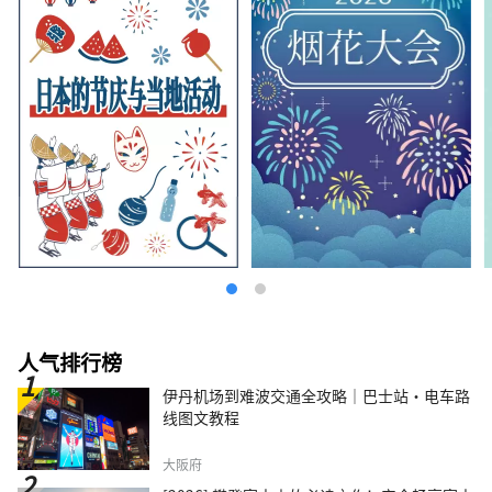
法国传统的同时，也不断挑战新的口味，希望能
够长久地成为深受顾客喜爱的糕点店。
人气排行榜
伊丹机场到难波交通全攻略｜巴士站・电车路
线图文教程
大阪府