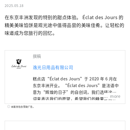
2025.05.18
在东京丰洲发现的特别的甜点体验。 Éclat des Jours 的
精美美味馅饼是观光途中值得品尝的美味佳肴。让轻松的
味道成为您旅行的回忆。
撰稿
逸光日用品有限公司
糕点店“Éclat des Jours”于 2020 年 6 月在
东京丰洲开业。 “Éclat des Jours”是法语中
意为“辉煌的日子”的自创词，我们选择这个
more
词来表达我们的愿望，希望我们的糖果能够在
特殊场合和日常生活中陪伴顾客，为他们难忘
本服务包含赞助广告。
的“辉煌的日子”增添色彩。 Éclat des Jours
甜点的理念是“新鲜”、“入口即化的口感”
和“顺滑”。店主中山洋平主厨以在法国研修