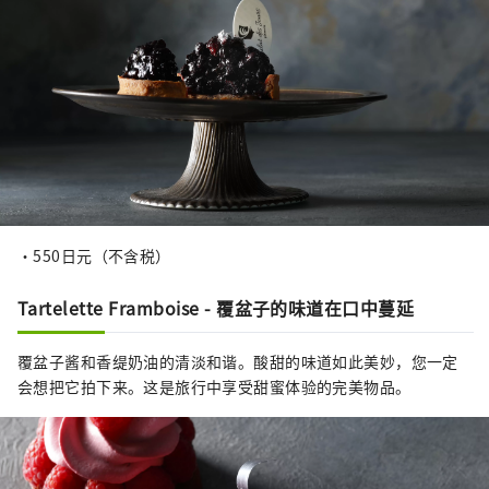
・550日元（不含税）
Tartelette Framboise - 覆盆子的味道在口中蔓延
覆盆子酱和香缇奶油的清淡和谐。酸甜的味道如此美妙，您一定
会想把它拍下来。这是旅行中享受甜蜜体验的完美物品。