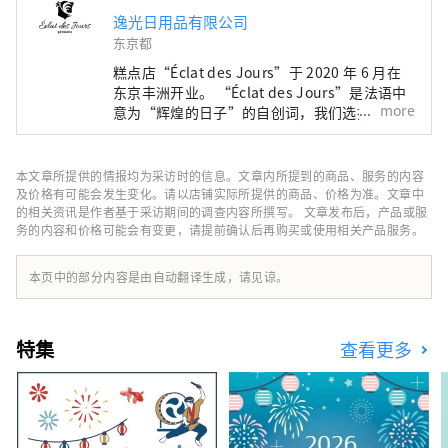
逸光日用品有限公司
东京都
糕点店“Éclat des Jours”于 2020 年 6 月在
东京丰洲开业。 “Éclat des Jours”是法语中
more
意为“辉煌的日子”的自创词，我们选择这个词
来表达我们的愿望，希望我们的糖果能够在特殊
场合和日常生活中陪伴顾客，为他们难忘的“辉
煌的日子”增添色彩。 Éclat des Jours 甜点的
本文章所提供的情报均为采访时的信息。文章内所提到的商品、服务的内容
理念是“新鲜”、“入口即化的口感”和“顺
及价格有可能会发生变化。请以店铺实际所提供的商品、价格为准。文章中
滑”。店主中山洋平主厨以在法国研修时学到的
的相关资讯是作者基于采访期间的调查内容所撰写。 文章发布后，产品或服
务的内容和价格可能会有变更，请提前确认后再购买或使用相关产品服务。
技术和口味为基础，非常注重创造出日本人熟悉
且易于食用的食物口感。我的目标是在简单的构
图中增加对比度，并发挥出原料本身的最佳风
本页中的部分内容是由自动翻译生成，请见谅。
味。 我们的目标是成为一家综合性的糕点店。
我们提供各种各样的产品，包括
entremets（整个蛋糕）、petit gateaux（单
特集
查看更多
个蛋糕）、烘焙食品（如黄油玛德琳蛋糕和饼
干）、面包（如每天早上在店内烘焙的法式长棍
面包和羊角面包）以及装饰我们展示柜的巧克力
和果酱。 未来，我们计划扩大产品阵容，包括
可以用作小礼物或在家放松的物品。 我们珍视