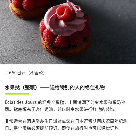
・650日元（不含税）
水果挞（整颗）——送给特别的人的绝佳礼物
Éclat des Jours 的经典全蛋挞，上面铺满了时令水果和蛋奶沙
司。挞底填充了杏仁奶油，并以时令水果进行鲜艳的装饰。
非常适合在酒店举办生日派对或您在日本逗留期间庆祝周年纪念
日。整个蛋糕必须提前预订，即使在旅行时也可以轻松订购。