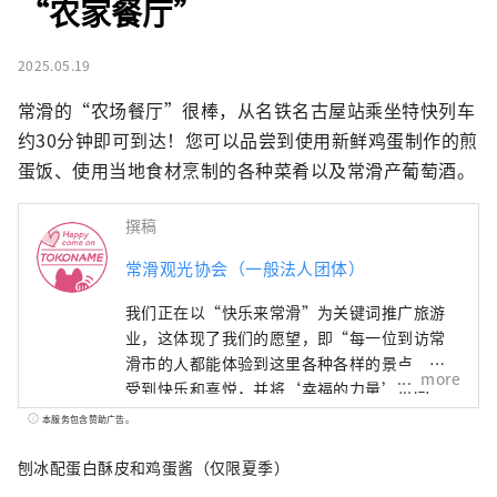
“农家餐厅”
2025.05.19
常滑的“农场餐厅”很棒，从名铁名古屋站乘坐特快列车
约30分钟即可到达！您可以品尝到使用新鲜鸡蛋制作的煎
蛋饭、使用当地食材烹制的各种菜肴以及常滑产葡萄酒。
撰稿
常滑观光协会（一般法人团体）
我们正在以“快乐来常滑”为关键词推广旅游
业，这体现了我们的愿望，即“每一位到访常
滑市的人都能体验到这里各种各样的景点，感
more
受到快乐和喜悦，并将‘幸福的力量’带回
家，为明天注入活力。”
本服务包含赞助广告。
刨冰配蛋白酥皮和鸡蛋酱（仅限夏季）