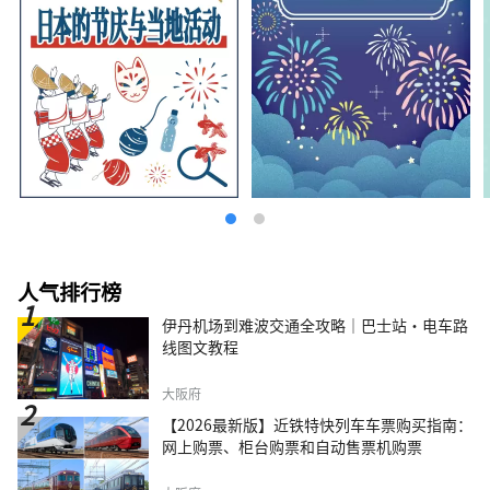
人气排行榜
伊丹机场到难波交通全攻略｜巴士站・电车路
线图文教程
大阪府
【2026最新版】近铁特快列车车票购买指南：
网上购票、柜台购票和自动售票机购票