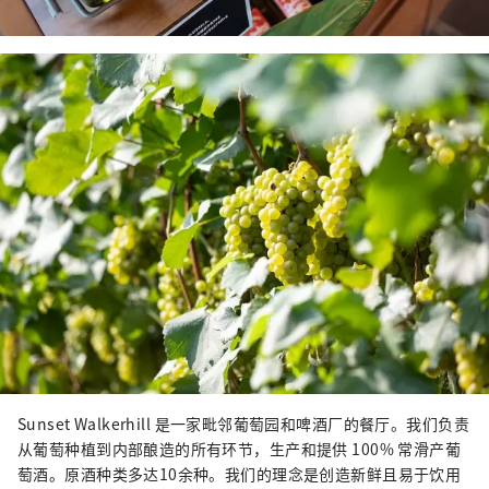
Sunset Walkerhill 是一家毗邻葡萄园和啤酒厂的餐厅。我们负责
从葡萄种植到内部酿造的所有环节，生产和提供 100% 常滑产葡
萄酒。原酒种类多达10余种。我们的理念是创造新鲜且易于饮用