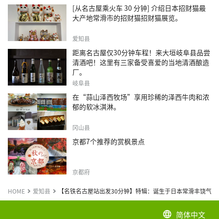
[从名古屋乘火车 30 分钟] 介绍日本招财猫最
大产地常滑市的招财猫招财猫展览。
爱知县
距离名古屋仅30分钟车程！来大垣岐阜县品尝
清酒吧！这里有三家备受喜爱的当地清酒酿造
厂。
岐阜县
在“蒜山泽西牧场”享用珍稀的泽西牛肉和浓
郁的软冰淇淋。
冈山县
京都7个推荐的赏枫景点
京都府
HOME
爱知县
【名铁名古屋站出发30分钟】特辑：诞生于日本常滑丰饶气候
简体中文
language