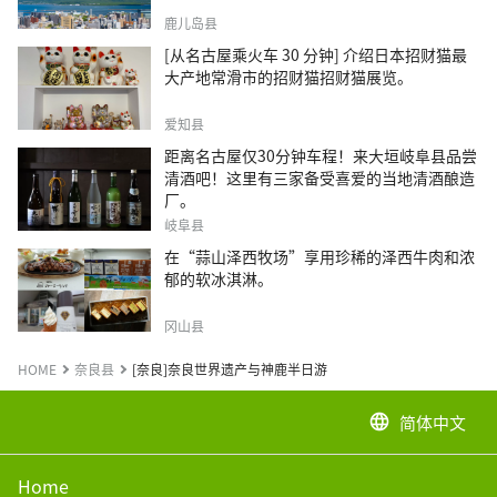
鹿儿岛县
[从名古屋乘火车 30 分钟] 介绍日本招财猫最
大产地常滑市的招财猫招财猫展览。
爱知县
距离名古屋仅30分钟车程！来大垣岐阜县品尝
清酒吧！这里有三家备受喜爱的当地清酒酿造
厂。
岐阜县
在“蒜山泽西牧场”享用珍稀的泽西牛肉和浓
郁的软冰淇淋。
冈山县
HOME
奈良县
[奈良]奈良世界遗产与神鹿半日游
简体中文
language
Home