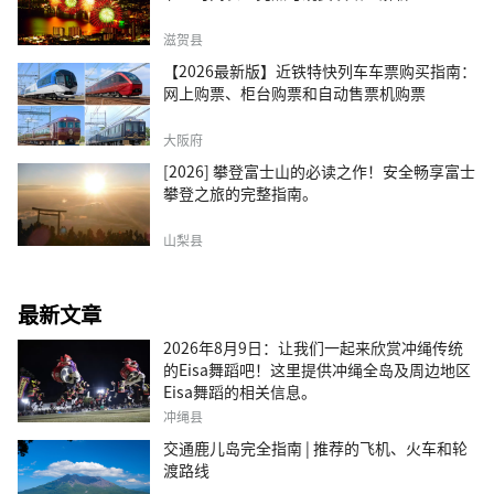
滋贺县
【2026最新版】近铁特快列车车票购买指南：
网上购票、柜台购票和自动售票机购票
大阪府
[2026] 攀登富士山的必读之作！安全畅享富士
攀登之旅的完整指南。
山梨县
最新文章
2026年8月9日：让我们一起来欣赏冲绳传统
的Eisa舞蹈吧！这里提供冲绳全岛及周边地区
Eisa舞蹈的相关信息。
冲绳县
交通鹿儿岛完全指南 | 推荐的飞机、火车和轮
渡路线