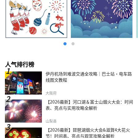
人气排行榜
伊丹机场到难波交通全攻略｜巴士站・电车路
线图文教程
大阪府
【2026最新】河口湖＆富士山烟火大会：时间
表、亮点与实用攻略全解析
山梨县
【2026最新】琵琶湖烟火大会&滋賀4大花火
节！时间表、亮点与观赏攻略全解析