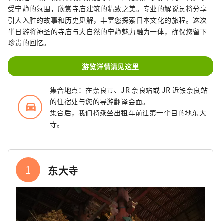
受宁静的氛围，欣赏寺庙建筑的精致之美。专业的解说员将分享
引人入胜的故事和历史见解，丰富您探索日本文化的旅程。这次
半日游将神圣的寺庙与大自然的宁静魅力融为一体，确保您留下
珍贵的回忆。
游览详情请见这里
集合地点：在奈良市、JR 奈良站或 JR 近铁奈良站
的住宿处与您的导游翻译会面。
directions_car_filled
集合后，我们将乘坐出租车前往第一个目的地东大
寺。
1
东大寺