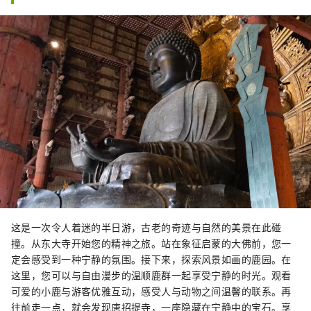
这是一次令人着迷的半日游，古老的奇迹与自然的美景在此碰
撞。从东大寺开始您的精神之旅。站在象征启蒙的大佛前，您一
定会感受到一种宁静的氛围。接下来，探索风景如画的鹿园。在
这里，您可以与自由漫步的温顺鹿群一起享受宁静的时光。观看
可爱的小鹿与游客优雅互动，感受人与动物之间温馨的联系。再
往前走一点，就会发现唐招提寺，一座隐藏在宁静中的宝石。享