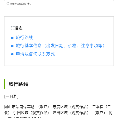
全国的住宿、交通等观光活动，还与医疗机构
本服务包含赞助广告。
及当地的医疗机构合作，安排企业视察、体
检、学校参观等国际交流。我们专注于为来日
本的外国游客提供兴奋和欢乐。 利优比旅游株
式会社 综合网站 https://www.ryobi-tours.jp/
目次
招募型计划旅行好友包
旅行路线
https://friendspack.jp/ 濑户内国际艺术节官
旅行基本信息（出发日期、价格、注意事项等）
方巡演 https://ryobi.gr.jp/setouchi-artfest/
申请及咨询联系方式
旅行路线
[一日游]
冈山市站南停车场-（濑户）-志度区域（观赏作品）-三本松（午
餐）-引田区域（观赏作品）-津田区域（观赏作品）-（濑户）-冈