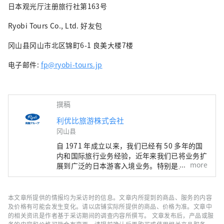
日本观光厅注册旅行社第163号
Ryobi Tours Co., Ltd. 好友包
冈山县冈山市北区锦町6-1 良美大楼7楼
电子邮件:
fp@ryobi-tours.jp
撰稿
利优比旅游株式会社
冈山县
自 1971 年成立以来，我们已经有 50 多年的国
内和国际旅行业务经验，近年来我们已将业务扩
more
展到广泛的日本游客入境业务。特别是入境业
务，不仅安排以濑户内海地区为中心的日本全国
的住宿、交通等观光活动，还与医疗机构及当地
的医疗机构合作，安排企业视察、体检、学校参
本文章所提供的情报均为采访时的信息。文章内所提到的商品、服务的内容
观等国际交流。我们专注于为来日本的外国游客
及价格有可能会发生变化。请以店铺实际所提供的商品、价格为准。文章中
提供兴奋和欢乐。 利优比旅游株式会社 综合网
的相关资讯是作者基于采访期间的调查内容所撰写。 文章发布后，产品或服