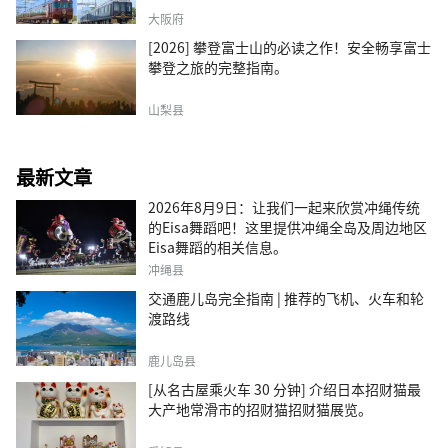
大阪府
[2026] 攀登富士山的必读之作！安全畅享富士
攀登之旅的完整指南。
山梨县
最新文章
2026年8月9日：让我们一起来欣赏冲绳传统
的Eisa舞蹈吧！这里提供冲绳全岛及周边地区
Eisa舞蹈的相关信息。
冲绳县
交通鹿儿岛完全指南 | 推荐的飞机、火车和轮
渡路线
鹿儿岛县
[从名古屋乘火车 30 分钟] 介绍日本招财猫最
大产地常滑市的招财猫招财猫展览。