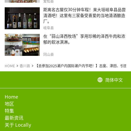
爱知县
距离名古屋仅30分钟车程！来大垣岐阜县品尝
清酒吧！这里有三家备受喜爱的当地清酒酿造
厂。
岐阜县
在“蒜山泽西牧场”享用珍稀的泽西牛肉和浓
郁的软冰淇淋。
冈山县
HOME
香川县
【去参加2025濑户内国际濑户内节吧！】志度、津田、引田
简体中文
language
Home
地区
特集
最新资讯
关于 Locally