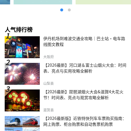
人气排行榜
伊丹机场到难波交通全攻略｜巴士站・电车路
线图文教程
大阪府
【2026最新】河口湖＆富士山烟火大会：时间
表、亮点与实用攻略全解析
山梨县
【2026最新】琵琶湖烟火大会&滋賀4大花火
节！时间表、亮点与观赏攻略全解析
滋贺县
【2026最新版】近铁特快列车车票购买指南：
网上购票、柜台购票和自动售票机购票