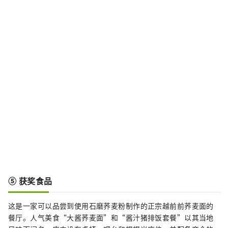
⑤ 获奖食品
这是一家可以品尝到使用石磨荞麦粉制作的正宗越前前荞麦面的
餐厅。人气美食“大酱荞麦面”和“酱汁猪排饭套餐”以其当地