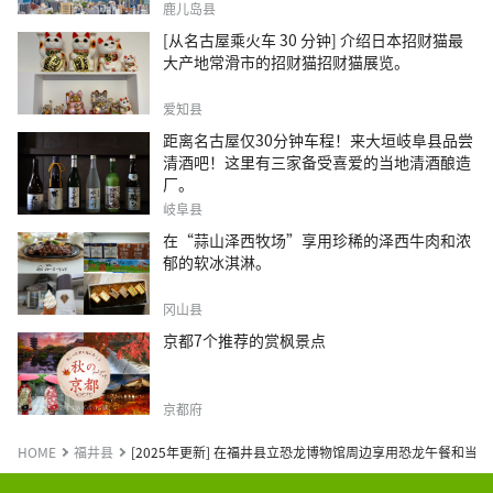
鹿儿岛县
[从名古屋乘火车 30 分钟] 介绍日本招财猫最
大产地常滑市的招财猫招财猫展览。
爱知县
距离名古屋仅30分钟车程！来大垣岐阜县品尝
清酒吧！这里有三家备受喜爱的当地清酒酿造
厂。
岐阜县
在“蒜山泽西牧场”享用珍稀的泽西牛肉和浓
郁的软冰淇淋。
冈山县
京都7个推荐的赏枫景点
京都府
HOME
福井县
[2025年更新] 在福井县立恐龙博物馆周边享用恐龙午餐和当