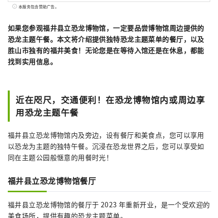
化丰富，自古以来农业和林业就很活跃。 我们
本服务包含赞助广告。
公司是一家DMO（旅游社区发展公司），与当
地社区合作开发旅游区。 胜山市是恐龙博物
如果您参观福井县立恐龙博物馆，一定要品尝博物馆周边提供的
馆、平泉寺等魅力旅游景点的宝库！针对来胜
恐龙主题午餐。本文将介绍提供独特恐龙主题菜单的餐厅，以及
山的顾客，我们提供导游服务，让更多的人体
胜山市独有的福井美食！无论您是在等待入馆还是在休息，都能
验胜山、位于恐龙博物馆停车场的“Geo
找到实用信息。
Terminal”以及6月开业的“路边休息站恐龙谷
胜山”的运营2020年，我们提供细致的服务。
我们还积极迎接以旅游业为中心的新事业的挑
近在咫尺，交通便利！在恐龙博物馆内或周边享
战，以振兴胜胜山町。
用恐龙主题午餐
福井县立恐龙博物馆内及旁边，设有餐厅和美食点，您可以享用
以恐龙为主题的独特午餐。沉浸在恐龙世界之后，您可以享受如
同在主题公园般惬意的用餐时光！
福井县立恐龙博物馆餐厅
福井县立恐龙博物馆的餐厅于 2023 年重新开业，是一个受欢迎的
美食场所，提供有趣的恐龙主题菜单。