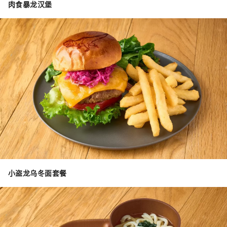
肉食暴龙汉堡
小盗龙乌冬面套餐