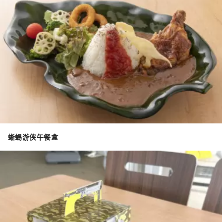
蜥蜴游侠午餐盒