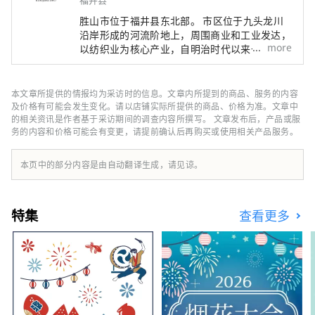
胜山市位于福井县东北部。 市区位于九头龙川
沿岸形成的河流阶地上，周围商业和工业发达，
more
以纺织业为核心产业，自明治时代以来一直是当
地产业，农村地区也如此水源充足，绿化丰富，
自古以来农业和林业就很活跃。 我们公司是一
家DMO（旅游社区发展公司），与当地社区合
本文章所提供的情报均为采访时的信息。文章内所提到的商品、服务的内容
作开发旅游区。 胜山市是恐龙博物馆、平泉寺
及价格有可能会发生变化。请以店铺实际所提供的商品、价格为准。文章中
等魅力旅游景点的宝库！针对来胜山的顾客，我
的相关资讯是作者基于采访期间的调查内容所撰写。 文章发布后，产品或服
务的内容和价格可能会有变更，请提前确认后再购买或使用相关产品服务。
们提供导游服务，让更多的人体验胜山、位于恐
龙博物馆停车场的“Geo Terminal”以及6月开
业的“路边休息站恐龙谷胜山”的运营2020
本页中的部分内容是由自动翻译生成，请见谅。
年，我们提供细致的服务。 我们还积极迎接以
旅游业为中心的新事业的挑战，以振兴胜胜山
町。
特集
查看更多