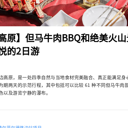
高原】但马牛肉BBQ和绝美火山
悦的2日游
边高原，是一处四季自然与当地食材完美融合、真正能满足身心
为期两天的示范行程，其中包括可以比较 61 种不同但马牛肉部
色以及游览宁静的瀑布。
费尔菲尔德路边站项目