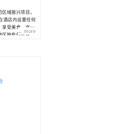
的区域振兴项目，
在酒店内设置任何
，享受美食，充分
more
地区独有的景点。
堂酒廊配有大桌
心，在大堂休息室
在酒店内度过一段
桌子，非常适合工
验每个地区的魅
验