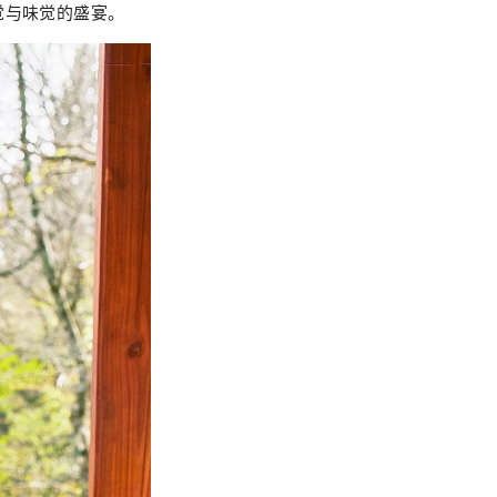
觉与味觉的盛宴。