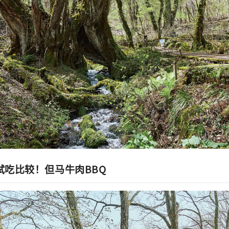
，试吃比较！但马牛肉BBQ