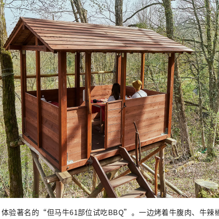
体验著名的“但马牛61部位试吃BBQ”。一边烤着牛腹肉、牛辣