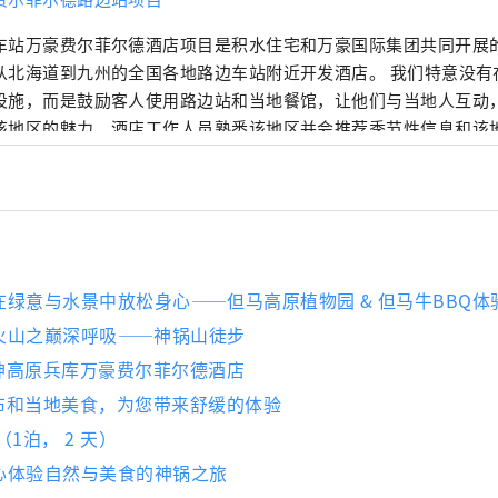
车站万豪费尔菲尔德酒店项目是积水住宅和万豪国际集团共同开展
从北海道到九州的全国各地路边车站附近开发酒店。 我们特意没有
设施，而是鼓励客人使用路边站和当地餐馆，让他们与当地人互动
该地区的魅力。酒店工作人员熟悉该地区并会推荐季节性信息和该
简洁而平静，配有舒适的席梦思床和无浴缸的淋浴式浴室。酒店大
微波炉、烤箱、咖啡机、日本茶、味噌汤。 您可以在客房内放松身
路边车站、当地超市、葡萄酒庄、酒厂购买的商品。尽情游玩后，
回家般的悠闲时光。 这里提供免费高速 Wi-Fi 和配备电源插座的
 享受一种全新的旅行方式，让您可以自由地游历日本各地，同时体
绿意与水景中放松身心——但马高原植物园 & 但马牛BBQ体
火山之巅深呼吸——神锅山徒步
库神高原兵库万豪费尔菲尔德酒店
瀑布和当地美食，为您带来舒缓的体验
（1泊， 2 天）
心体验自然与美食的神锅之旅