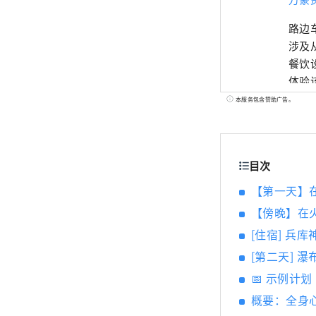
路边
涉及
餐饮
体验
客房
本服务包含赞助广告。
子、
购买
如同
目次
作。
力。
【第一天】在
【傍晚】在
[住宿] 兵
[第二天] 
📅 示例计划
概要：全身