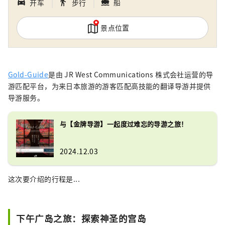
｜
｜
directions_boat
directions_car_filled
directions_walk
船
开车
步行
景点位置
Gold-Guide
是由 JR West Communications 株式会社运营的导
游匹配平台，为来日本旅游的游客匹配高技能的翻译导游并提供
导游服务。
与【金牌导游】一起度过难忘的导游之旅！
2024.12.03
这次要介绍的行程是...
下午广岛之旅：探索神圣的宫岛