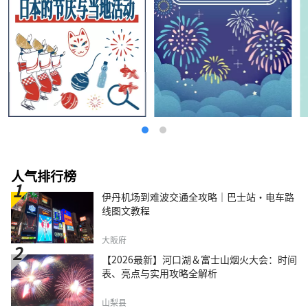
人气排行榜
伊丹机场到难波交通全攻略｜巴士站・电车路
线图文教程
大阪府
【2026最新】河口湖＆富士山烟火大会：时间
表、亮点与实用攻略全解析
山梨县