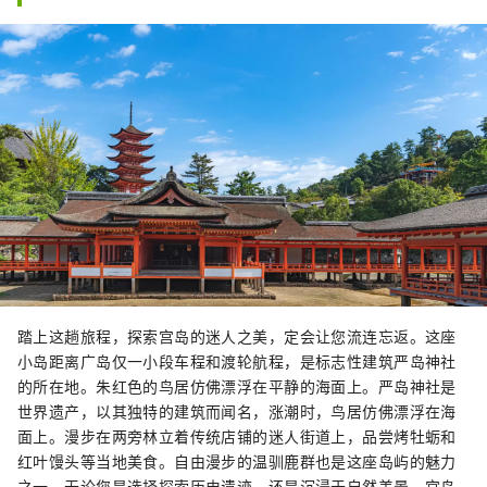
踏上这趟旅程，探索宫岛的迷人之美，定会让您流连忘返。这座
小岛距离广岛仅一小段车程和渡轮航程，是标志性建筑严岛神社
的所在地。朱红色的鸟居仿佛漂浮在平静的海面上。严岛神社是
世界遗产，以其独特的建筑而闻名，涨潮时，鸟居仿佛漂浮在海
面上。漫步在两旁林立着传统店铺的迷人街道上，品尝烤牡蛎和
红叶馒头等当地美食。自由漫步的温驯鹿群也是这座岛屿的魅力
之一。无论您是选择探索历史遗迹，还是沉浸于自然美景，宫岛