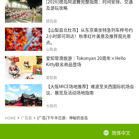
[2026]德岛阿波舞完整指南：时间安排、交通
及游玩攻略
德岛县
【山梨县北杜市】从东京乘坐特急列车梓号约
2小时即可到达！秋季红叶美景及推荐观光景
点。
山梨县
爱知常滑旅游｜Tokonyan 20周年×Hello
Kitty联名商品登场
爱知县
【大阪MICE场地推荐】难波至关西国际机场会
议、展览及活动场地指南
大阪府
HOME
广岛县
[广岛]下午半日游：神秘的宫岛
简体中文
language