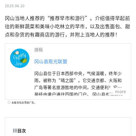
2025.06.10
冈山当地人推荐的“推荐早市和游行”。介绍值得早起前
往的新鲜蔬菜和美味小吃林立的早市，以及出售面包、甜
点和杂货的有趣商店的游行，并附上当地人的推荐！
撰稿
冈山县观光联盟
冈山县位于日本西部中央，气候温暖，终年少
雨，被称为“晴之国”。它交通京都、大阪和
广岛等著名旅游胜地的中间，交通便利！它也
more
是经由濑户通往四国的门户。 冈山县也被称为
“水果冈山”，在濑户内温暖的气候下，阳光
本服务包含赞助广告。
照射的水果，无论甜度、香气还是风味，都是
最高品质的。 您可以品尝白桃、麝香葡萄、先
锋葡萄等时令水果！ 冈山还拥有世界级的旅游
景点，包括冈山城、日本三大名园之一的冈山
目次