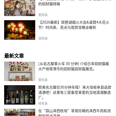
的招财猫特辑
爱知县
【2026最新】琵琶湖烟火大会&滋賀4大花火
节！时间表、亮点与观赏攻略全解析
滋贺县
最新文章
[从名古屋乘火车 30 分钟] 介绍日本招财猫最
大产地常滑市的招财猫招财猫展览。
爱知县
距离名古屋仅30分钟车程！来大垣岐阜县品尝
清酒吧！这里有三家备受喜爱的当地清酒酿造
厂。
岐阜县
在“蒜山泽西牧场”享用珍稀的泽西牛肉和浓
郁的软冰淇淋。