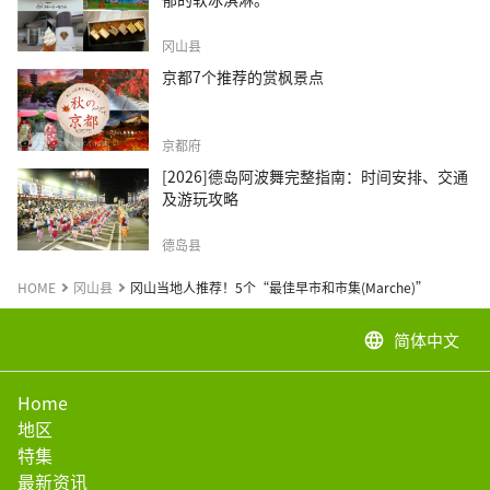
冈山县
京都7个推荐的赏枫景点
京都府
[2026]德岛阿波舞完整指南：时间安排、交通
及游玩攻略
德岛县
HOME
冈山县
冈山当地人推荐！5个“最佳早市和市集(Marche)”
简体中文
language
Home
地区
特集
最新资讯