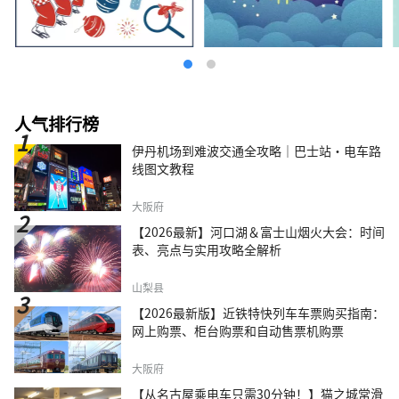
人气排行榜
伊丹机场到难波交通全攻略｜巴士站・电车路
线图文教程
大阪府
【2026最新】河口湖＆富士山烟火大会：时间
表、亮点与实用攻略全解析
山梨县
【2026最新版】近铁特快列车车票购买指南：
网上购票、柜台购票和自动售票机购票
大阪府
【从名古屋乘电车只需30分钟！】猫之城常滑