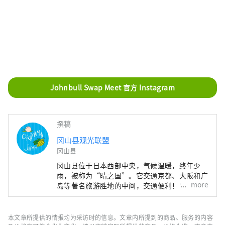
Johnbull Swap Meet 官方 Instagram
撰稿
冈山县观光联盟
冈山县
冈山县位于日本西部中央，气候温暖，终年少
雨，被称为“晴之国”。它交通京都、大阪和广
more
岛等著名旅游胜地的中间，交通便利！它也是经
由濑户通往四国的门户。 冈山县也被称为“水
果冈山”，在濑户内温暖的气候下，阳光照射的
水果，无论甜度、香气还是风味，都是最高品质
本文章所提供的情报均为采访时的信息。文章内所提到的商品、服务的内容