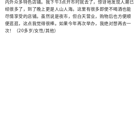
内外众多特色店铺。我下午3点开市时就去了，惊讶地发现人潮已
经很多了，到了晚上更是人山人海。这里有很多即使不喝​​酒也能
尽情享受的店铺。虽然说是夜市，但白天营业，购物后也方便顺
便逛逛，这点我觉得很棒。如果今年再次举办，我绝对想再去一
次！（20多岁/女性/其他）