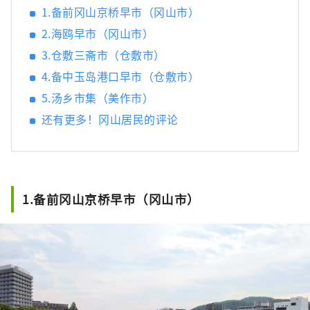
后乐园以及拥有历史、文化和艺术的仓敷美观
1.备前冈山京桥早市（冈山市）
地区！
2.海鸥早市（冈山市）
3.仓敷三斋市（仓敷市）
4.备中玉岛港口早市（仓敷市）
5.汤乡市集（美作市）
还有更多！冈山居民的评论
1.备前冈山京桥早市（冈山市）