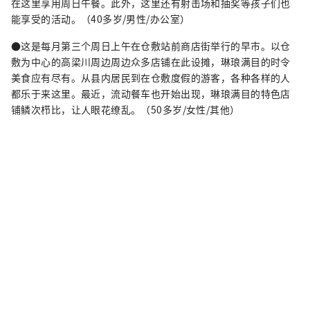
在这里享用周日午餐。此外，这里还有射击场和抽奖等孩子们也
能享受的活动。（40多岁/男性/办公室）
●这是每月第三个周日上午在仓敷站前商店街举行的早市。以仓
敷为中心的高梁川周边周边众多店铺在此设摊，琳琅满目的时令
美食应有尽有。从县内居民到在仓敷度假的游客，各种各样的人
都乐于来这里。最近，流动餐车也开始出现，琳琅满目的特色店
铺鳞次栉比，让人眼花缭乱。（50多岁/女性/其他）