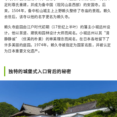
足利尊氏重建，并成为备中国（现冈山县西部）的安国寺。后
来，1504年，备中松山城主上上野赖久整修了寺庙的景观。赖久
去世后，该寺以他的名字更名为赖久寺。
赖久寺庭园由江户时代初期（17世纪上半叶）的藩主小堀远州设
计，他以茶道、建筑和园林设计大师而闻名。小堀远州以其“清
静静谧”（优美的朴素）的审美理念而闻名，在日本各地留下了
许多美丽的庭园。1974年，赖久寺被指定为国家名胜，并被认定
为日本重要文化遗产。
独特的城堡式入口背后的秘密