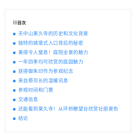
景点，包括冈山城、日本三大名园之一的冈山
后乐园以及拥有历史、文化和艺术的仓敷美观
地区！
目次
天中山莱久寺的历史和文化背景
独特的城堡式入口背后的秘密
美得令人窒息！庭院全景的魅力
一年四季均可欣赏的庭园魅力
获得御朱印作为参观纪念
来自祭司长的温暖讯息
参观时间和门票
交通信息
还能看到莱久寺！从环桥瞭望台欣赏壮丽景色
结论