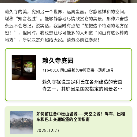
赖久寺的美，宛如另一个世界，远离尘嚣。它静谧祥和的空间，
堪称“知音名胜”。能够静静地尽情欣赏它的美景，那种兴奋感
永远不会忘记。说实话，我当时有点想“想把这个特别的地方保
密！”，但同时，我也想让尽可能多的人知道“冈山有这么棒的
地方”，所以决定介绍给大家。请务必前往参观！
赖久寺庭园
716-0016 冈山县赖久寺町高梁市药师18号
赖久寺据说是足利氏在各州建造的安国
寺之一，其庭园是国家指定的风景名
胜。该庭园是由担任备中国奉行官的小
堀远州建造的枯山水庭园，作为展现远
州庭园起源的庭园而备受瞩目。该建筑
如何前往备中松山城城——天空之城！驾车、出租
竣工于江户时代初期，保留了桃山时代
车和巴士交通城堡的全面指南
后期的建筑风格，能够以这样的原貌保
2025.12.27
存下来，十分珍贵。