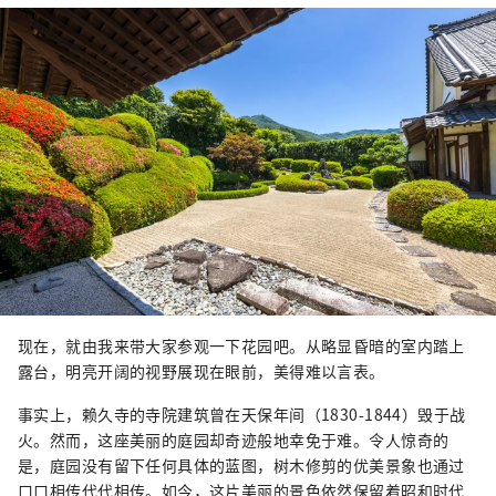
现在，就由我来带大家参观一下花园吧。从略显昏暗的室内踏上
露台，明亮开阔的视野展现在眼前，美得难以言表。
事实上，赖久寺的寺院建筑曾在天保年间（1830-1844）毁于战
火。然而，这座美丽的庭园却奇迹般地幸免于难。令人惊奇的
是，庭园没有留下任何具体的蓝图，树木修剪的优美景象也通过
口口相传代代相传。如今，这片美丽的景色依然保留着昭和时代