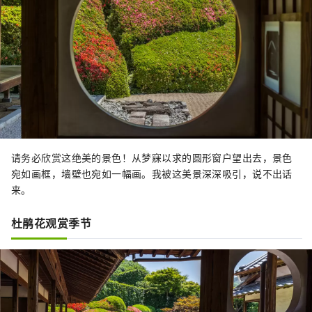
请务必欣赏这绝美的景色！从梦寐以求的圆形窗户望出去，景色
宛如画框，墙壁也宛如一幅画。我被这美景深深吸引，说不出话
来。
杜鹃花观赏季节