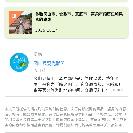
体验冈山市、仓敷市、真庭市、高梁市的历史和果
实的路线
2025.10.14
撰稿
冈山县观光联盟
冈山县
冈山县位于日本西部中央，气候温暖，终年少
雨，被称为“晴之国”。它交通京都、大阪和广
more
岛等著名旅游胜地的中间，交通便利！它也是经
由濑户通往四国的门户。 冈山县也被称为“水
果冈山”，在濑户内温暖的气候下，阳光照射的
水果，无论甜度、香气还是风味，都是最高品质
本文章所提供的情报均为采访时的信息。文章内所提到的商品、服务的内容
的。 您可以品尝白桃、麝香葡萄、先锋葡萄等
及价格有可能会发生变化。请以店铺实际所提供的商品、价格为准。文章中
时令水果！ 冈山还拥有世界级的旅游景点，包
的相关资讯是作者基于采访期间的调查内容所撰写。 文章发布后，产品或服
务的内容和价格可能会有变更，请提前确认后再购买或使用相关产品服务。
括冈山城、日本三大名园之一的冈山后乐园以及
拥有历史、文化和艺术的仓敷美观地区！