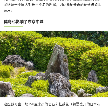
灵感源于中国人对长生不老的理解，因此象征长寿的龟便被如此
运用。
鹤岛也影响了东京中城
这座鹤岛由一块150厘米高的岩石和杜鹃花（初夏盛开的日本花