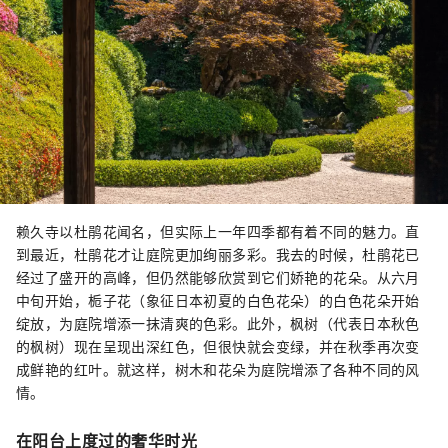
赖久寺以杜鹃花闻名，但实际上一年四季都有着不同的魅力。直
到最近，杜鹃花才让庭院更加绚丽多彩。我去的时候，杜鹃花已
经过了盛开的高峰，但仍然能够欣赏到它们娇艳的花朵。从六月
中旬开始，栀子花（象征日本初夏的白色花朵）的白色花朵开始
绽放，为庭院增添一抹清爽的色彩。此外，枫树（代表日本秋色
的枫树）现在呈现出深红色，但很快就会变绿，并在秋季再次变
成鲜艳的红叶。就这样，树木和花朵为庭院增添了各种不同的风
情。
在阳台上度过的奢华时光