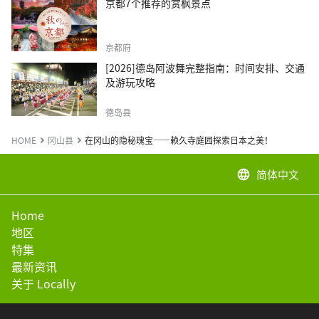
京都7个推荐的赏枫景点
京都府
[2026]德岛阿波舞完整指南：时间安排、交通
及游玩攻略
德岛县
HOME
冈山县
在冈山的隐秘瑰宝——赖久寺庭园探索日本之美！
简体中文
language
Home
地区
特集
最新资讯
关于 Locally