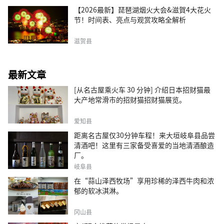
【2026最新】琵琶湖烟火大会&滋賀4大花火
节！时间表、亮点与观赏攻略全解析
滋贺县
最新文章
[从名古屋乘火车 30 分钟] 介绍日本招财猫最
大产地常滑市的招财猫招财猫展览。
爱知县
距离名古屋仅30分钟车程！来大垣岐阜县品尝
清酒吧！这里有三家备受喜爱的当地清酒酿造
厂。
岐阜县
在“蒜山泽西牧场”享用珍稀的泽西牛肉和浓
郁的软冰淇淋。
冈山县