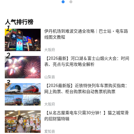
人气排行榜
伊丹机场到难波交通全攻略｜巴士站・电车路
线图文教程
大阪府
【2026最新】河口湖＆富士山烟火大会：时间
表、亮点与实用攻略全解析
山梨县
【2026最新版】近铁特快列车车票购买指南：
网上购票、柜台购票和自动售票机购票
大阪府
【从名古屋乘电车只需30分钟！】猫之城常滑
的招财猫特辑
爱知县