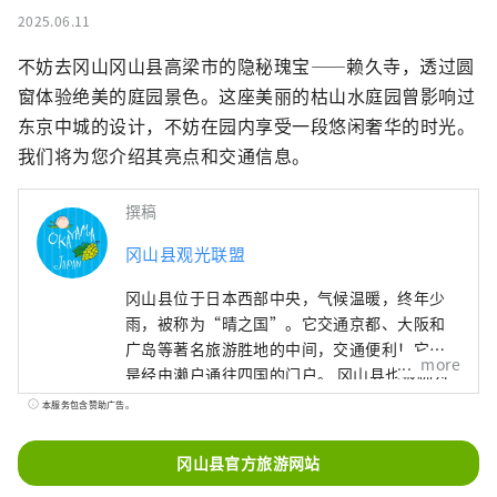
2025.06.11
不妨去冈山冈山县高梁市的隐秘瑰宝——赖久寺，透过圆
窗体验绝美的庭园景色。这座美丽的枯山水庭园曾影响过
东京中城的设计，不妨在园内享受一段悠闲奢华的时光。
我们将为您介绍其亮点和交通信息。
撰稿
冈山县观光联盟
冈山县位于日本西部中央，气候温暖，终年少
雨，被称为“晴之国”。它交通京都、大阪和
广岛等著名旅游胜地的中间，交通便利！它也
more
是经由濑户通往四国的门户。 冈山县也被称为
“水果冈山”，在濑户内温暖的气候下，阳光
本服务包含赞助广告。
照射的水果，无论甜度、香气还是风味，都是
最高品质的。 您可以品尝白桃、麝香葡萄、先
冈山县官方旅游网站
锋葡萄等时令水果！ 冈山还拥有世界级的旅游