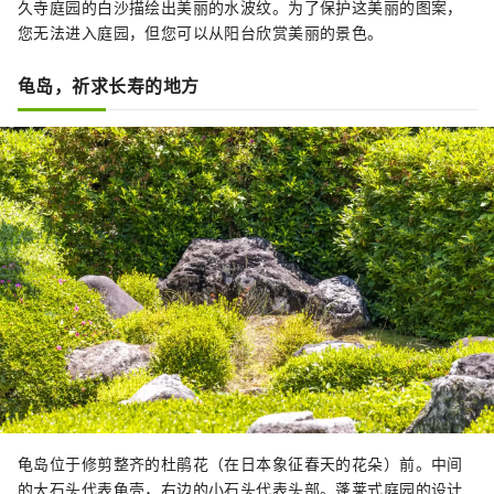
久寺庭园的白沙描绘出美丽的水波纹。为了保护这美丽的图案，
您无法进入庭园，但您可以从阳台欣赏美丽的景色。
龟岛，祈求长寿的地方
龟岛位于修剪整齐的杜鹃花（在日本象征春天的花朵）前。中间
的大石头代表龟壳，右边的小石头代表头部。蓬莱式庭园的设计