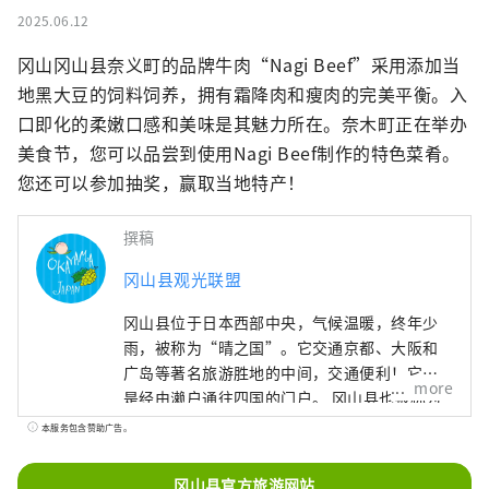
2025.06.12
冈山冈山县奈义町的品牌牛肉“Nagi Beef”采用添加当
地黑大豆的饲料饲养，拥有霜降肉和瘦肉的完美平衡。入
口即化的柔嫩口感和美味是其魅力所在。奈木町正在举办
美食节，您可以品尝到使用Nagi Beef制作的特色菜肴。
您还可以参加抽奖，赢取当地特产！
撰稿
冈山县观光联盟
冈山县位于日本西部中央，气候温暖，终年少
雨，被称为“晴之国”。它交通京都、大阪和
广岛等著名旅游胜地的中间，交通便利！它也
more
是经由濑户通往四国的门户。 冈山县也被称为
“水果冈山”，在濑户内温暖的气候下，阳光
本服务包含赞助广告。
照射的水果，无论甜度、香气还是风味，都是
最高品质的。 您可以品尝白桃、麝香葡萄、先
冈山县官方旅游网站