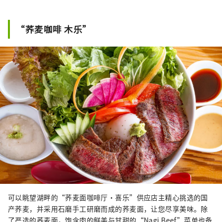
“荞麦咖啡 木乐”
可以眺望湖畔的“荞麦面咖啡厅·喜乐”供应店主精心挑选的国
产荞麦，并采用石磨手工研磨而成的荞麦面，让您尽享美味。除
了严选的荞麦面，饱含肉的鲜美与甘甜的“Nagi Beef”菜单也备