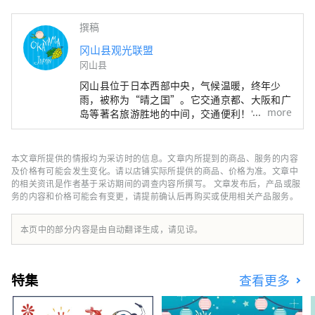
撰稿
冈山县观光联盟
冈山县
冈山县位于日本西部中央，气候温暖，终年少
雨，被称为“晴之国”。它交通京都、大阪和广
more
岛等著名旅游胜地的中间，交通便利！它也是经
由濑户通往四国的门户。 冈山县也被称为“水
果冈山”，在濑户内温暖的气候下，阳光照射的
水果，无论甜度、香气还是风味，都是最高品质
本文章所提供的情报均为采访时的信息。文章内所提到的商品、服务的内容
的。 您可以品尝白桃、麝香葡萄、先锋葡萄等
及价格有可能会发生变化。请以店铺实际所提供的商品、价格为准。文章中
时令水果！ 冈山还拥有世界级的旅游景点，包
的相关资讯是作者基于采访期间的调查内容所撰写。 文章发布后，产品或服
务的内容和价格可能会有变更，请提前确认后再购买或使用相关产品服务。
括冈山城、日本三大名园之一的冈山后乐园以及
拥有历史、文化和艺术的仓敷美观地区！
本页中的部分内容是由自动翻译生成，请见谅。
特集
查看更多