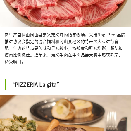
肉牛产自冈山冈山县奈义奈义町的指定牧场，采用Nagi Beef品牌
推进协议会指定的混合饲料和冈山县地区的特产黑大豆进行育
肥。牛肉的特点是苦味和异味较少，浓郁度和鲜味均衡，脂肪和
瘦肉比例极佳。近年来，奈义牛肉在牛肉品尝大赛中屡获殊荣，
备受瞩目。
“PIZZERIA La gita”