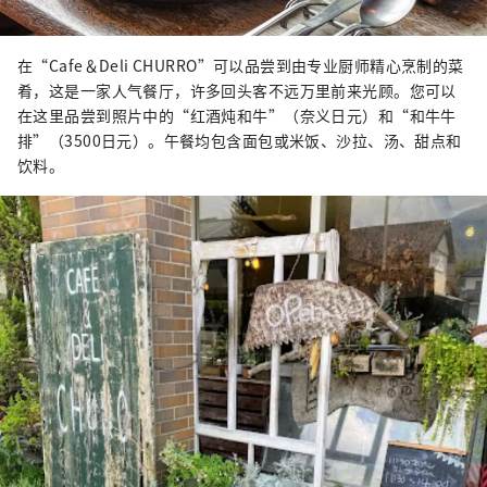
在“Cafe＆Deli CHURRO”可以品尝到由专业厨师精心烹制的菜
肴，这是一家人气餐厅，许多回头客不远万里前来光顾。您可以
在这里品尝到照片中的“红酒炖和牛”（奈义日元）和“和牛牛
排”（3500日元）。午餐均包含面包或米饭、沙拉、汤、甜点和
饮料。