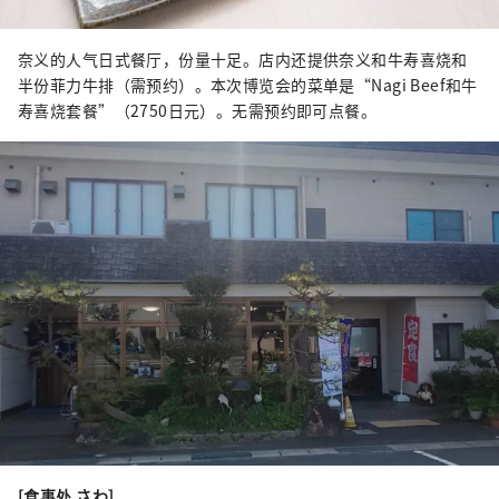
奈义的人气日式餐厅，份量十足。店内还提供奈义和牛寿喜烧和
半份菲力牛排（需预约）。本次博览会的菜单是“Nagi Beef和牛
寿喜烧套餐”（2750日元）。无需预约即可点餐。
[食事处 さわ]