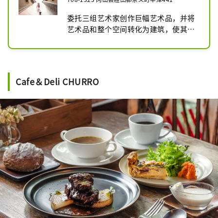
委托三组艺术家创作巨幅艺术品，并将
艺术品和整个空间转化为建筑，使其成
为世界上第一座艺术品与建筑半永久性
结合的公共博物馆。

由“太阳”、“月亮”、“地球”三个
展室组成。

Cafe＆Deli CHURRO
圆柱形的展示室“太阳”展出了日本代
表性的现代艺术家荒川周作和玛德琳·
金斯的作品，可以在神秘的倾斜空间中
观赏。

建筑师 / 竣工年份：矶崎新 / 1994年

关于参观和摄影：展厅内允许摄影