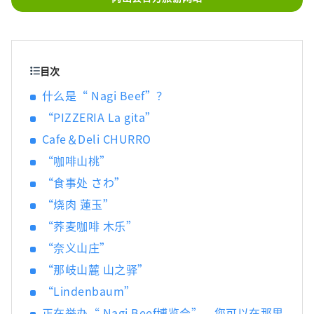
锋葡萄等时令水果！ 冈山还拥有世界级的旅游
景点，包括冈山城、日本三大名园之一的冈山
后乐园以及拥有历史、文化和艺术的仓敷美观
地区！
目次
什么是“ Nagi Beef”？
“PIZZERIA La gita”
Cafe＆Deli CHURRO
“咖啡山桃”
“食事处 さわ”
“烧肉 蓮玉”
“荞麦咖啡 木乐”
“奈义山庄”
“那岐山麓 山之驿”
“Lindenbaum”
正在举办“ Nagi Beef博览会”，您可以在那里