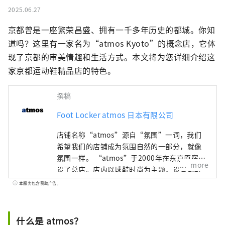
2025.06.27
京都曾是一座繁荣昌盛、拥有一千多年历史的都城。你知
道吗？这里有一家名为“atmos Kyoto”的概念店，它体
现了京都的审美情趣和生活方式。本文将为您详细介绍这
家京都运动鞋精品店的特色。
撰稿
Foot Locker atmos 日本有限公司
店铺名称“atmos”源自“氛围”一词，我们
希望我们的店铺成为氛围自然的一部分，就像
氛围一样。 “atmos”于2000年在东京原宿开
more
设了总店。店内以球鞋时尚为主题，设有球鞋
墙。我们向世界传播东京的运动鞋文化，包括
本服务包含赞助广告。
与民族品牌和独家型号的合作，以及最新产品
的测试发布和营销。
什么是 atmos？