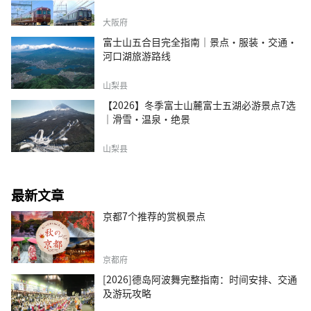
大阪府
富士山五合目完全指南｜景点·服装·交通·
河口湖旅游路线
山梨县
【2026】冬季富士山麓富士五湖必游景点7选
｜滑雪・温泉・绝景
山梨县
最新文章
京都7个推荐的赏枫景点
京都府
[2026]德岛阿波舞完整指南：时间安排、交通
及游玩攻略