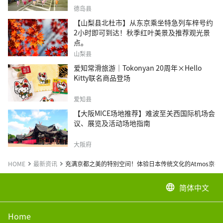
德岛县
【山梨县北杜市】从东京乘坐特急列车梓号约
2小时即可到达！秋季红叶美景及推荐观光景
点。
山梨县
爱知常滑旅游｜Tokonyan 20周年×Hello
Kitty联名商品登场
爱知县
【大阪MICE场地推荐】难波至关西国际机场会
议、展览及活动场地指南
大阪府
HOME
最新资讯
充满京都之美的特别空间！体验日本传统文化的Atmos京都
简体中文
language
Home