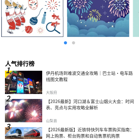
人气排行榜
伊丹机场到难波交通全攻略｜巴士站・电车路
线图文教程
大阪府
【2026最新】河口湖＆富士山烟火大会：时间
表、亮点与实用攻略全解析
山梨县
【2026最新版】近铁特快列车车票购买指南：
网上购票、柜台购票和自动售票机购票