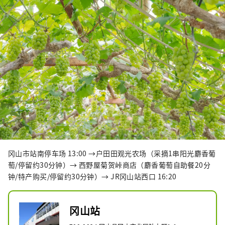
后乐园以及拥有历史、文化和艺术的仓敷美观
地区！
冈山市站南停车场 13:00 →户田田观光农场（采摘1串阳光麝香葡
萄/停留约30分钟）→ 西野屋菊贺峠商店（麝香葡萄自助餐20分
钟/特产购买/停留约30分钟）→ JR冈山站西口 16:20
冈山站