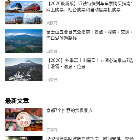
【2026最新版】近铁特快列车车票购买指南：
网上购票、柜台购票和自动售票机购票
大阪府
富士山五合目完全指南｜景点·服装·交通·
河口湖旅游路线
山梨县
【2026】冬季富士山麓富士五湖必游景点7选
｜滑雪・温泉・绝景
山梨县
最新文章
京都7个推荐的赏枫景点
京都府
[2026]德岛阿波舞完整指南：时间安排、交通