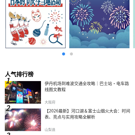
人气排行榜
伊丹机场到难波交通全攻略｜巴士站・电车路
线图文教程
大阪府
【2026最新】河口湖＆富士山烟火大会：时间
表、亮点与实用攻略全解析
山梨县