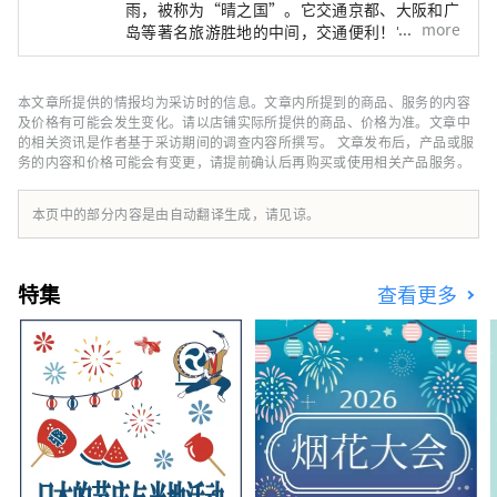
雨，被称为“晴之国”。它交通京都、大阪和广
more
岛等著名旅游胜地的中间，交通便利！它也是经
由濑户通往四国的门户。 冈山县也被称为“水
果冈山”，在濑户内温暖的气候下，阳光照射的
水果，无论甜度、香气还是风味，都是最高品质
本文章所提供的情报均为采访时的信息。文章内所提到的商品、服务的内容
的。 您可以品尝白桃、麝香葡萄、先锋葡萄等
及价格有可能会发生变化。请以店铺实际所提供的商品、价格为准。文章中
时令水果！ 冈山还拥有世界级的旅游景点，包
的相关资讯是作者基于采访期间的调查内容所撰写。 文章发布后，产品或服
务的内容和价格可能会有变更，请提前确认后再购买或使用相关产品服务。
括冈山城、日本三大名园之一的冈山后乐园以及
拥有历史、文化和艺术的仓敷美观地区！
本页中的部分内容是由自动翻译生成，请见谅。
特集
查看更多