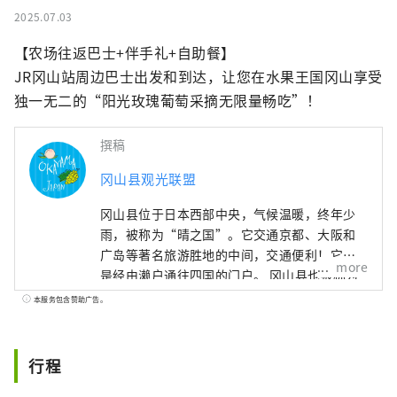
2025.07.03
【农场往返巴士+伴手礼+自助餐】

JR冈山站周边巴士出发和到达，让您在水果王国冈山享受
独一无二的“阳光玫瑰葡萄采摘无限量畅吃”！
撰稿
冈山县观光联盟
冈山县位于日本西部中央，气候温暖，终年少
雨，被称为“晴之国”。它交通京都、大阪和
广岛等著名旅游胜地的中间，交通便利！它也
more
是经由濑户通往四国的门户。 冈山县也被称为
“水果冈山”，在濑户内温暖的气候下，阳光
本服务包含赞助广告。
照射的水果，无论甜度、香气还是风味，都是
最高品质的。 您可以品尝白桃、麝香葡萄、先
锋葡萄等时令水果！ 冈山还拥有世界级的旅游
行程
景点，包括冈山城、日本三大名园之一的冈山