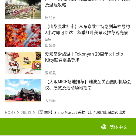
及游玩攻略
德岛县
【山梨县北杜市】从东京乘坐特急列车梓号约
2小时即可到达！秋季红叶美景及推荐观光景
点。
山梨县
爱知常滑旅游｜Tokonyan 20周年×Hello
Kitty联名商品登场
爱知县
【大阪MICE场地推荐】难波至关西国际机场会
议、展览及活动场地指南
大阪府
HOME
冈山县
【要预约】Shine Muscat 采摘巴士 / JR冈山站周边出发
简体中文
language