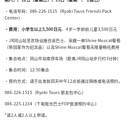
・电话号码：086-226-1515（Ryobi Tours Friends Pack
Center）
・费用：小学生以上5,500日元
、4岁～学龄前儿童3,500日元
・JR冈山站至农场设施往返巴士、采摘一串Shine Muscat葡萄
（带回家作为纪念品）以及Shine Muscat葡萄无限量畅吃费用
・集合地点：冈山市站南停车场（距离JR冈山站步行约3分钟）
・集合时间：12:50集合
・预约方式：请于出发前四天中午12点前通过网络或电话预约。
086-226-1515（Ryobi Tours 朋友包中心）
086-225-1234（下电观光巴士FOP旅游预约中心）
*请2人或2人以上申请。