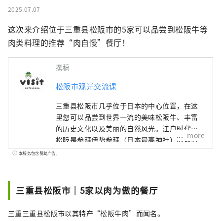
2025.07.07
这次来介绍位于三重县松阪市的5家可以品尝到松阪牛等
肉类料理的推荐“肉自慢”餐厅！
撰稿
松阪市观光交流课
三重县松阪市几乎位于日本的中心位置，在这
里您可以品尝到世界一流的美味松阪牛、丰富
的历史文化以及美丽的自然风光。江户时代，
more
松阪是参拜伊势参拜（日本最高神社）的最后
驿站。这些商人在江户成功地进行了松阪棉花
本服务包含赞助广告。
的贸易，给松阪带来了繁荣。
三重县松阪市｜5家以肉为傲的餐厅
三重三重县松阪市以其特产“松阪牛肉”而闻名。