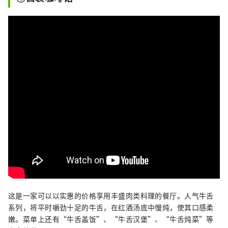
这是一家可以以实惠的价格享用丰盛肉类料理的餐厅。人气牛舌
系列，将平时嚼劲十足的牛舌，在红酒汤底中慢炖，使其口感柔
嫩。菜单上还有“牛舌盖饭”、“牛舌汉堡”、“牛舌炖菜”等