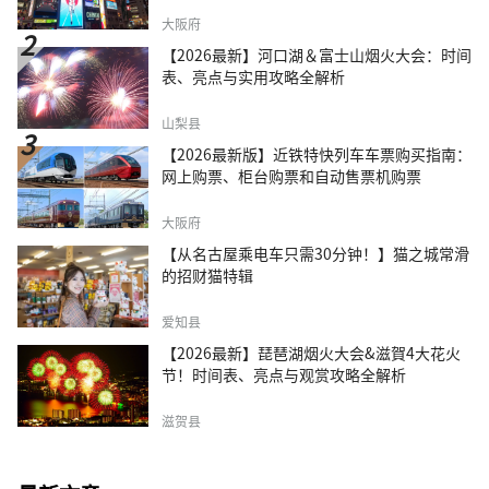
大阪府
【2026最新】河口湖＆富士山烟火大会：时间
表、亮点与实用攻略全解析
山梨县
【2026最新版】近铁特快列车车票购买指南：
网上购票、柜台购票和自动售票机购票
大阪府
【从名古屋乘电车只需30分钟！】猫之城常滑
的招财猫特辑
爱知县
【2026最新】琵琶湖烟火大会&滋賀4大花火
节！时间表、亮点与观赏攻略全解析
滋贺县