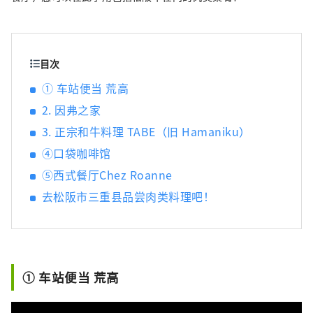
目次
① 车站便当 荒高
2. 因弗之家
3. 正宗和牛料理 TABE（旧 Hamaniku）
④口袋咖啡馆
⑤西式餐厅Chez Roanne
去松阪市三重县品尝肉类料理吧！
① 车站便当 荒高