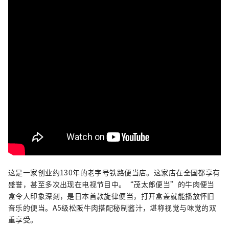
这是一家创业约130年的老字号铁路便当店。这家店在全国都享有
盛誉，甚至多次出现在电视节目中。“茂太郎便当”的牛肉便当
盒令人印象深刻，是日本首款旋律便当，打开盒盖就能播放怀旧
音乐的便当。A5级松阪牛肉搭配秘制酱汁，堪称视觉与味觉的双
重享受。