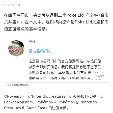
2025.07.31
在四国鸣门市，德岛可以遇到三个Poke Lid（当地神奇宝
贝井盖）。在本文中，我们将向您介绍Poke Lid景点和周
边旅游景点的基本信息。
撰稿
德岛县鸣门市
这是德岛县鸣门市的官方旅游网站。从热门旅
游景点到疯狂信息，我们将提供有助于您享受
火影忍者的信息！ 🌊这就是鸣门市的样子🍠 四
more
国的东入口。通过大鸣门大桥和明石海峡大桥
与关西地区🚙相连。 与大海🌊和山🏔一起享受
本服务包含赞助广告。
大自然！ 这里有被誉为世界三大水流之一的鸣
门漩涡、阿波舞、参拜道等许多观光景点！
©Pokémon。©Nintendo/Creatures Inc./GAME FREAK inc.
Pocket Monsters、Pokémon 和 Pokémon 是 Nintendo、
Creatures 和 Game Freak 的注册商标。