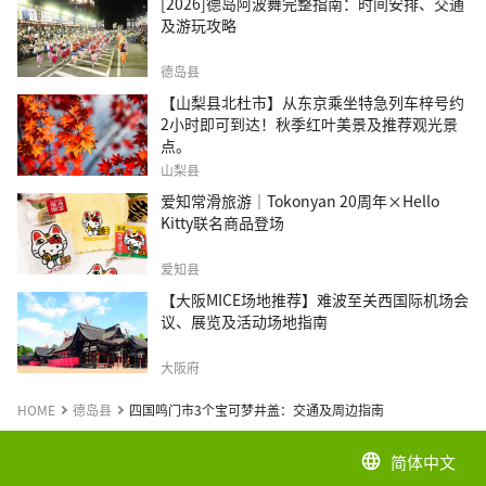
[2026]德岛阿波舞完整指南：时间安排、交通
及游玩攻略
德岛县
【山梨县北杜市】从东京乘坐特急列车梓号约
2小时即可到达！秋季红叶美景及推荐观光景
点。
山梨县
爱知常滑旅游｜Tokonyan 20周年×Hello
Kitty联名商品登场
爱知县
【大阪MICE场地推荐】难波至关西国际机场会
议、展览及活动场地指南
大阪府
HOME
德岛县
四国鸣门市3个宝可梦井盖：交通及周边指南
简体中文
language