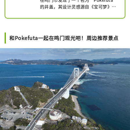
的井盖，其设计灵感源自《宝可梦》系
列游戏中的宝可梦！

它直径约63厘米，重约45公斤，其原创
设计灵感源自鸣门之海。

水系宝可梦、水君和其他宝可梦的形象
和Pokefuta一起在鸣门观光吧！周边推荐景点
被描绘在与鸣门漩涡相似的背景中。

鸣门市还有另外两个地点，一定要去寻
找。