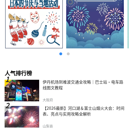
人气排行榜
伊丹机场到难波交通全攻略｜巴士站・电车路
线图文教程
大阪府
【2026最新】河口湖＆富士山烟火大会：时间
表、亮点与实用攻略全解析
山梨县