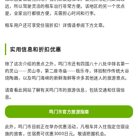
在这里品尝到鸣门独有的当地特色菜和
远，所以驾驶灵活的租车出行非常方便。该地区的另一个优点
美食。
是，全家出行都很方便，无需担心时间和行李。
租车用户还可享受住宿折扣！详情请参阅下方文章。
实用信息和折扣优惠
除了这次介绍的景点之外，鸣门市还有四国八十八处中排名第一
的灵山——灵山寺，第二座寺庙——极乐寺，体验制作传统大谷
烧陶器，以及鸣门海峡的新鲜海鲜等许多其他迷人的旅游景点。
请查看此网站了解有关鸣门市的旅游信息，包括交通和住宿信
息。
鸣门市官方旅游指南
此外，鸣门市目前正在举办优惠活动，凡租车并入住指定住宿设
施的旅客，住宿费可优惠3000日元。敬请把握机会。