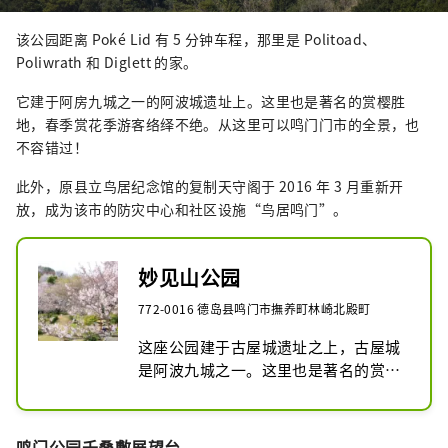
该公园距离 Poké Lid 有 5 分钟车程，那里是 Politoad、
Poliwrath 和 Diglett 的家。
它建于阿房九城之一的阿波城遗址上。这里也是著名的赏樱胜
地，春季赏花季游客络绎不绝。从这里可以鸣门门市的全景，也
不容错过！
此外，原县立鸟居纪念馆的复制天守阁于 2016 年 3 月重新开
放，成为该市的防灾中心和社区设施“鸟居鸣门”。
妙见山公园
772-0016 德岛县鸣门市撫养町林崎北殿町
这座公园建于古屋城遗址之上，古屋城
是阿波九城之一。这里也是著名的赏樱
胜地，每逢春季赏樱季，游客络绎不
绝。此外，这里还能俯瞰鸣门门市全
景，绝对不容错过！

鸣门公园千叠敷展望台