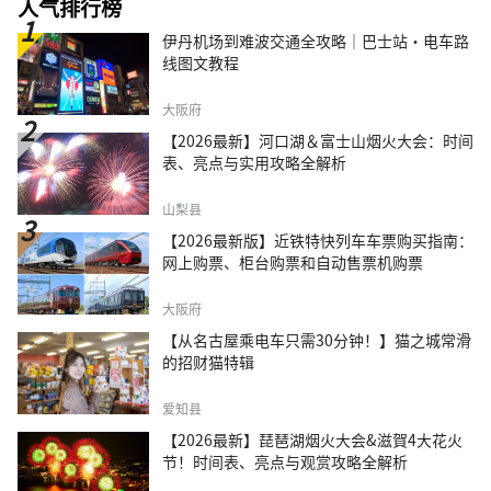
人气排行榜
伊丹机场到难波交通全攻略｜巴士站・电车路
线图文教程
大阪府
【2026最新】河口湖＆富士山烟火大会：时间
表、亮点与实用攻略全解析
山梨县
【2026最新版】近铁特快列车车票购买指南：
网上购票、柜台购票和自动售票机购票
大阪府
【从名古屋乘电车只需30分钟！】猫之城常滑
的招财猫特辑
爱知县
【2026最新】琵琶湖烟火大会&滋賀4大花火
节！时间表、亮点与观赏攻略全解析