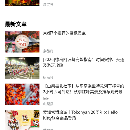
滋贺县
最新文章
京都7个推荐的赏枫景点
京都府
[2026]德岛阿波舞完整指南：时间安排、交通
及游玩攻略
德岛县
【山梨县北杜市】从东京乘坐特急列车梓号约
2小时即可到达！秋季红叶美景及推荐观光景
点。
山梨县
爱知常滑旅游｜Tokonyan 20周年×Hello
Kitty联名商品登场