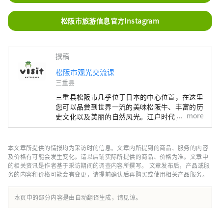
松阪市旅游信息官方Instagram
撰稿
松阪市观光交流课
三重县
三重县松阪市几乎位于日本的中心位置，在这里
您可以品尝到世界一流的美味松阪牛、丰富的历
more
史文化以及美丽的自然风光。江户时代，松阪是
参拜伊势参拜（日本最高神社）的最后驿站。这
些商人在江户成功地进行了松阪棉花的贸易，给
松阪带来了繁荣。
本文章所提供的情报均为采访时的信息。文章内所提到的商品、服务的内容
及价格有可能会发生变化。请以店铺实际所提供的商品、价格为准。文章中
的相关资讯是作者基于采访期间的调查内容所撰写。 文章发布后，产品或服
务的内容和价格可能会有变更，请提前确认后再购买或使用相关产品服务。
本页中的部分内容是由自动翻译生成，请见谅。