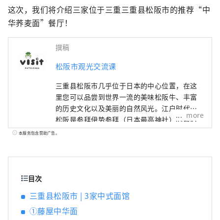
这次，我们将介绍三家位于三重三重县松阪市的推荐“中
华荞麦面”餐厅！
撰稿
松阪市观光交流课
三重县松阪市几乎位于日本的中心位置，在这
里您可以品尝到世界一流的美味松阪牛、丰富
的历史文化以及美丽的自然风光。江户时代，
more
松阪是参拜伊势参拜（日本最高神社）的最后
驿站。这些商人在江户成功地进行了松阪棉花
本服务包含赞助广告。
的贸易，给松阪带来了繁荣。
目次
三重县松阪市 | 3家中式面馆
①藤屋中华面