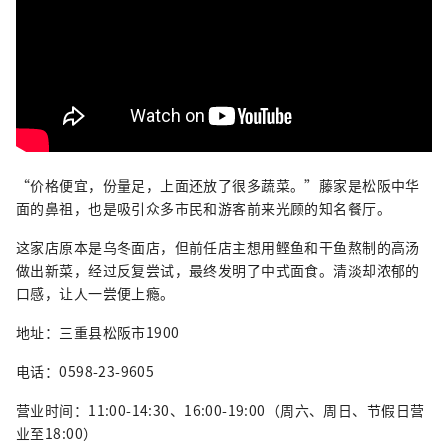
“价格便宜，份量足，上面还放了很多蔬菜。”藤家是松阪中华
面的鼻祖，也是吸引众多市民和游客前来光顾的知名餐厅。
这家店原本是乌冬面店，但前任店主想用鲣鱼和干鱼熬制的高汤
做出新菜，经过反复尝试，最终发明了中式面食。清淡却浓郁的
口感，让人一尝便上瘾。
地址：三重县松阪市1900
电话：0598-23-9605
营业时间：11:00-14:30、16:00-19:00（周六、周日、节假日营
业至18:00）