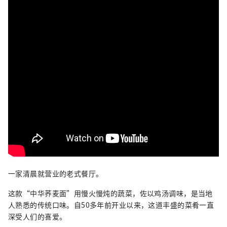
一家清晨就营业的老式餐厅。
这款“中华荞麦面”用慢火慢炖的蔬菜，佐以鸡汤调味，是当地
人熟悉的传统口味。自50多年前开业以来，这道丰盛的菜肴一直
深受人们的喜爱。