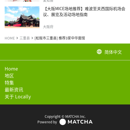
爱知县
【大阪MICE场地推荐】难波至关西国际机场会
议、展览及活动场地指南
大阪府
HOME
三重县
[松阪市三重县] 推荐3家中华面馆
简体中文
language
Home
地区
特集
最新资讯
关于 Locally
Copyright © MATCHA Inc.
Powered by