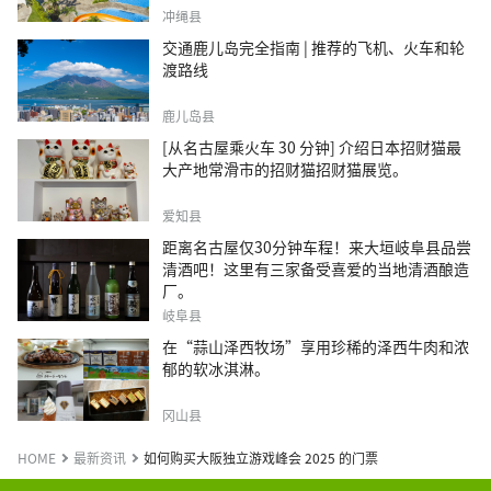
冲绳县
交通鹿儿岛完全指南 | 推荐的飞机、火车和轮
渡路线
鹿儿岛县
[从名古屋乘火车 30 分钟] 介绍日本招财猫最
大产地常滑市的招财猫招财猫展览。
爱知县
距离名古屋仅30分钟车程！来大垣岐阜县品尝
清酒吧！这里有三家备受喜爱的当地清酒酿造
厂。
岐阜县
在“蒜山泽西牧场”享用珍稀的泽西牛肉和浓
郁的软冰淇淋。
冈山县
HOME
最新资讯
如何购买大阪独立游戏峰会 2025 的门票