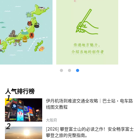
人气排行榜
伊丹机场到难波交通全攻略｜巴士站・电车路
线图文教程
大阪府
[2026] 攀登富士山的必读之作！安全畅享富士
攀登之旅的完整指南。