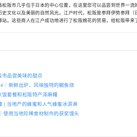
县松阪市几乎位于日本的中心位置，在这里您可以品尝到世界一流
历史文化以及美丽的自然风光。江户时代，松阪是参拜伊势参拜（
驿站。这些商人在江户成功地进行了松阪棉花的贸易，给松阪带来
阪市品尝美味的甜点
shibe｜新鲜出炉、风味独特的鲷鱼烧
米饭套餐和松阪特产泽麻糬
之峰 | 当地产的蜂蜜和人气蜂蜜冰淇淋
多｜使用当地珍稀食材制作的获奖馒头