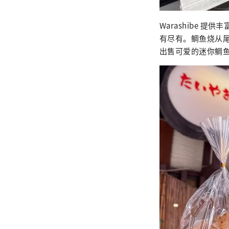
Warashibe
有尽有。鲷鱼烧从
出售可爱的迷你鲷