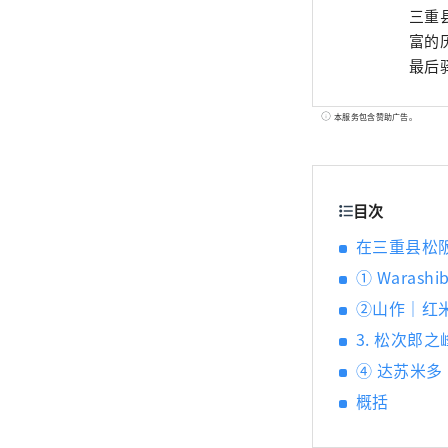
三重
富的
最后
本服务包含赞助广告。
目次
在三重县松
① Wara
②山作｜红
3. 松次郎
④ 达苏米
概括