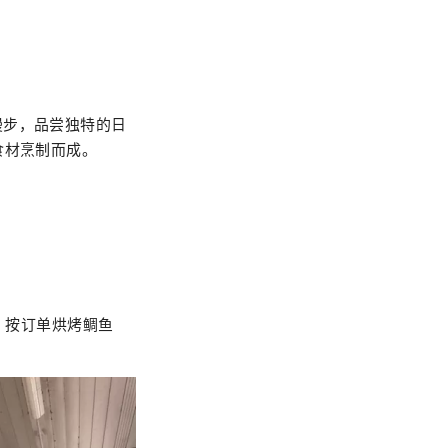
漫步，品尝独特的日
食材烹制而成。
材，按订单烘烤鲷鱼