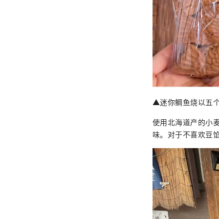
▲迷你鲷鱼烧以五
使用北海道产的小
味。对于不喜欢豆