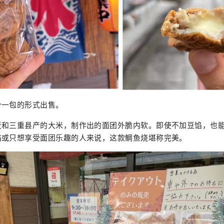
个一包的形式出售。
麦和三重县产的大米，制作出的面团外脆内软。即使不加豆馅，也
馅或只想享受面团乐趣的人来说，这款鲷鱼烧堪称完美。