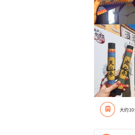
directions_bus_filled
大约1