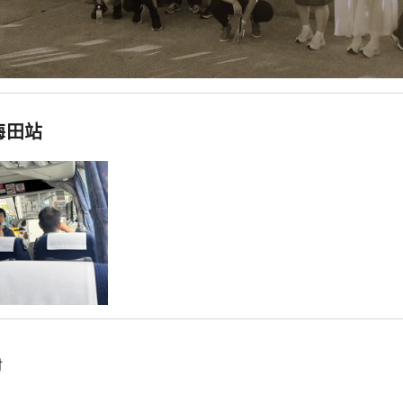
梅田站
时