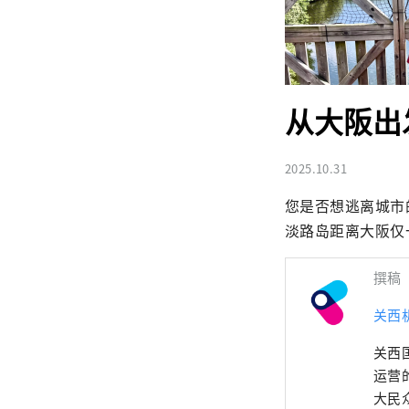
从大阪出
2025.10.31
您是否想逃离城市
淡路岛距离大阪仅
撰稿
关西
关西
运营
大民