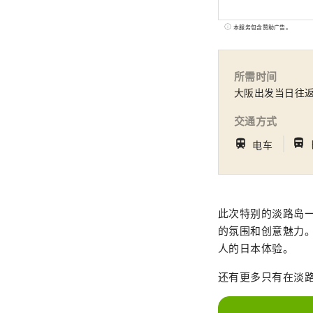
本服务包含赞助广告。
所需时间
大阪出发当日往返（9
交通方式
｜
directions_bus_filled
train
电车
此次特别的淡路岛
的氛围和创意魅力
人的日本体验。
还有更多只有在淡