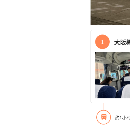
1
大阪
directions_bus_filled
约1小