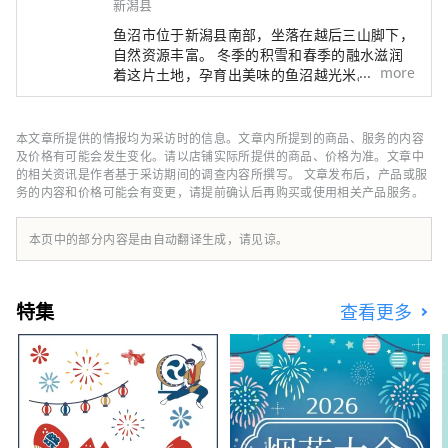
新潟县
鱼沼市位于新潟县南部，坐落在越后三山脚下，
自然资源丰富。 冬季的积雪和春季的融水滋润
more
着这片土地，孕育出美味的鱼沼越光米。 春季
樱花烂漫，绿意盎然；夏季户外体验；秋季金黄
的稻田和红叶；冬季白雪皑皑。 每个季节都有
着令人心动的美景，让人忍不住想拍照留念。
本文章所提供的情报均为采访时的信息。文章内所提到的商品、服务的内容
旅行结束后，不妨泡个温泉放松一下。新鲜煮熟
及价格有可能会发生变化。请以店铺实际所提供的商品、价格为准。文章中
的越光米和野菜等雪国独有的美味，定会让您心
的相关资讯是作者基于采访期间的调查内容所撰写。 文章发布后，产品或服
务的内容和价格可能会有变更，请提前确认后再购买或使用相关产品服务。
满意足。 从东京乘坐新干线约2小时即可到达。
何不悠闲地体验一次旅行，感受大自然与人文的
温暖？
本页中的部分内容是由自动翻译生成，请见谅。
特集
查看更多