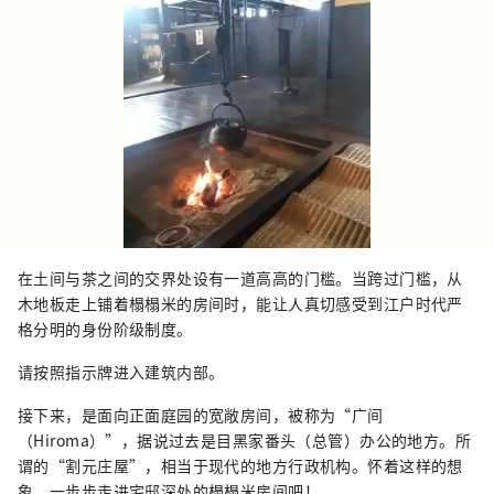
在土间与茶之间的交界处设有一道高高的门槛。当跨过门槛，从
木地板走上铺着榻榻米的房间时，能让人真切感受到江户时代严
格分明的身份阶级制度。
请按照指示牌进入建筑内部。
接下来，是面向正面庭园的宽敞房间，被称为“广间
（Hiroma）”，据说过去是目黑家番头（总管）办公的地方。所
谓的“割元庄屋”，相当于现代的地方行政机构。怀着这样的想
象，一步步走进宅邸深处的榻榻米房间吧！