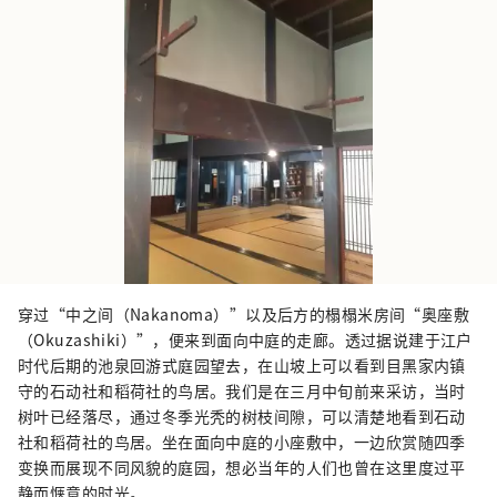
穿过“中之间（Nakanoma）”以及后方的榻榻米房间“奥座敷
（Okuzashiki）”，便来到面向中庭的走廊。透过据说建于江户
时代后期的池泉回游式庭园望去，在山坡上可以看到目黑家内镇
守的石动社和稻荷社的鸟居。我们是在三月中旬前来采访，当时
树叶已经落尽，通过冬季光秃的树枝间隙，可以清楚地看到石动
社和稻荷社的鸟居。坐在面向中庭的小座敷中，一边欣赏随四季
变换而展现不同风貌的庭园，想必当年的人们也曾在这里度过平
静而惬意的时光。