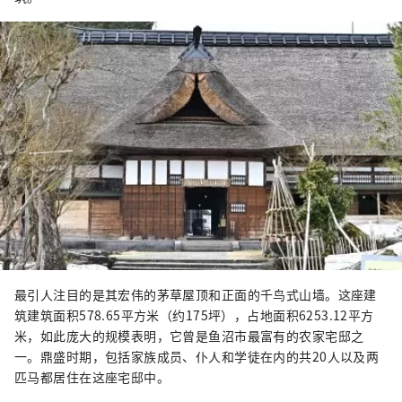
最引人注目的是其宏伟的茅草屋顶和正面的千鸟式山墙。这座建
筑建筑面积578.65平方米（约175坪），占地面积6253.12平方
米，如此庞大的规模表明，它曾是鱼沼市最富有的农家宅邸之
一。鼎盛时期，包括家族成员、仆人和学徒在内的共20人以及两
匹马都居住在这座宅邸中。