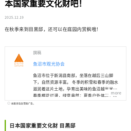
本国家重要文化财吧！
2025.12.19
在秋季来到目黑邸，还可以在庭园内赏枫哦！
撰稿
鱼沼市观光协会
鱼沼市位于新潟县南部，坐落在越后三山脚
下，自然资源丰富。 冬季的积雪和春季的融水
滋润着这片土地，孕育出美味的鱼沼越光米。
more
春季樱花烂漫，绿意盎然；夏季户外体验；秋
季金黄的稻田和红叶；冬季白雪皑皑。 每个季
本服务包含赞助广告。
节都有着令人心动的美景，让人忍不住想拍照
留念。 旅行结束后，不妨泡个温泉放松一下。
新鲜煮熟的越光米和野菜等雪国独有的美味，
日本国家重要文化财 目黑邸
定会让您心满意足。 从东京乘坐新干线约2小时