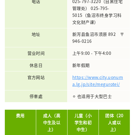
电话
025-797-3220（目黑住宅
管理处） 025-795-
5015（鱼沼市终身学习科
文化财产课）
地址
新泻县鱼沼市须原 892 〒
946-0216
营业时间
上午9:00 - 下午4:00
休息日
新年假期
官方网站
https://www.city.uonum
a.lg.jp/site/megurotei/
停車處
⚪︎ 也适用于大型巴士
费用
成人（高
儿童（小
团体（20
中生及以
学生和初
人或以
上）
中生）
上）