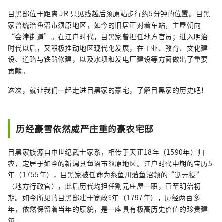
即可到达。 何不悠闲地体验一次旅行，感受大
目黑邸位于距离 JR 只见线越后须原站步行约5分钟的位置。目黑
自然与人文的温暖？
家曾统治鱼沼市须原地区，如今的旧居正对着车站，主屋朝向
“会津街道”。在江户时代，目黑家曾担任地方官员；进入明治
时代以后，又积极推动地区现代化发展，在工业、教育、文化建
设、道路与铁路修建，以及水坝和发电厂建设等方面做出了重要
贡献。
这次，就让我们一起走进目黑家的豪宅，了解目黑家的历史吧！
历经豪雪依然威严庄重的豪农宅邸
目黑家族源自中世纪武士家系，相传于天正18年（1590年）归
农，定居于如今的新潟县鱼沼市须原地区。江户时代中期的宝历5
年（1755年），目黑家被任命为糸鱼川藩鱼沼领的“割元役”
（地方行政官），此后历代均担任割元庄屋一职，直至明治初
期。如今所见的目黑邸建于宽政9年（1797年），历经两百多
年，依然保留着当年的原貌，是一座具有极高历史价值的珍贵建
筑。