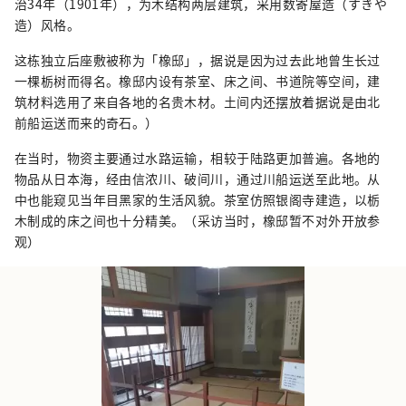
治34年（1901年），为木结构两层建筑，采用数寄屋造（すきや
造）风格。
这栋独立后座敷被称为「橡邸」，据说是因为过去此地曾生长过
一棵栃树而得名。橡邸内设有茶室、床之间、书道院等空间，建
筑材料选用了来自各地的名贵木材。土间内还摆放着据说是由北
前船运送而来的奇石。）
在当时，物资主要通过水路运输，相较于陆路更加普遍。各地的
物品从日本海，经由信浓川、破间川，通过川船运送至此地。从
中也能窥见当年目黑家的生活风貌。茶室仿照银阁寺建造，以栃
木制成的床之间也十分精美。（采访当时，橡邸暂不对外开放参
观）