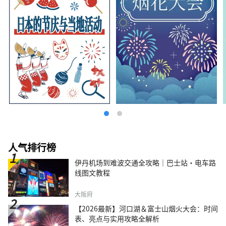
人气排行榜
伊丹机场到难波交通全攻略｜巴士站・电车路
线图文教程
大阪府
【2026最新】河口湖＆富士山烟火大会：时间
表、亮点与实用攻略全解析