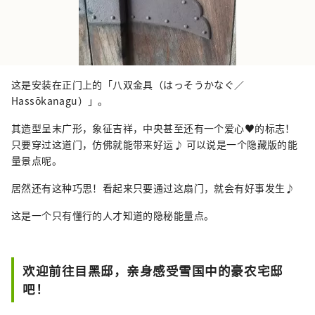
这是安装在正门上的「八双金具（はっそうかなぐ／
Hassōkanagu）」。
其造型呈末广形，象征吉祥，中央甚至还有一个爱心♥的标志！
只要穿过这道门，仿佛就能带来好运♪ 可以说是一个隐藏版的能
量景点呢。
居然还有这种巧思！看起来只要通过这扇门，就会有好事发生♪
这是一个只有懂行的人才知道的隐秘能量点。
欢迎前往目黑邸，亲身感受雪国中的豪农宅邸
吧！