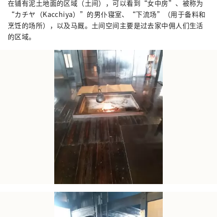
在铺有泥土地面的区域（土间），可以看到“女中房”、被称为
“カチヤ（Kacchiya）”的男仆寝室、“下流场”（用于备料和
烹饪的场所），以及马厩。土间空间主要是过去家中佣人们生活
的区域。