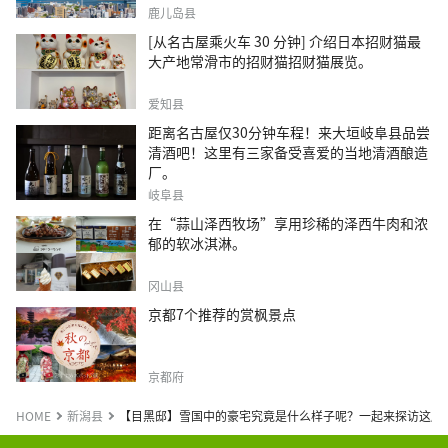
鹿儿岛县
[从名古屋乘火车 30 分钟] 介绍日本招财猫最
大产地常滑市的招财猫招财猫展览。
爱知县
距离名古屋仅30分钟车程！来大垣岐阜县品尝
清酒吧！这里有三家备受喜爱的当地清酒酿造
厂。
岐阜县
在“蒜山泽西牧场”享用珍稀的泽西牛肉和浓
郁的软冰淇淋。
冈山县
京都7个推荐的赏枫景点
京都府
HOME
新潟县
【目黑邸】雪国中的豪宅究竟是什么样子呢？一起来探访这座