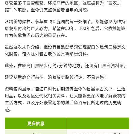
尽管坐落于豪雪频繁、环境严苛的地区，这座被称为“豪农之
馆”的宅邸，至今仍完整保留着当年的风貌。
从精美的梁柱、茅草屋顶到庭园的每一处细节，都能想见为维持
原貌所付出的巨大心力。希望在50年、100年之后，它依然能够
作为传承鱼沼市历史的重要存在。
虽然这次未作介绍，但设有目黑邸参观受理窗口的建筑二楼是文
化财馆，馆内陈列着古老的民具等珍贵资料。
此外，在距离目黑邸步行约7分钟的地方，还设有目黑邸资料馆。
建议从后庭穿行前往，沿着散步路线行走，不易迷路！
资料馆内展示了自江户时代初期流传至今的目黑家古文书、生活
用品，以及地区近代化相关资料，让人能够更深入地了解豪农的
生活方式，以及身处豪雪地带的越后鱼沼居民所走过的历史轨
迹。
更多信息