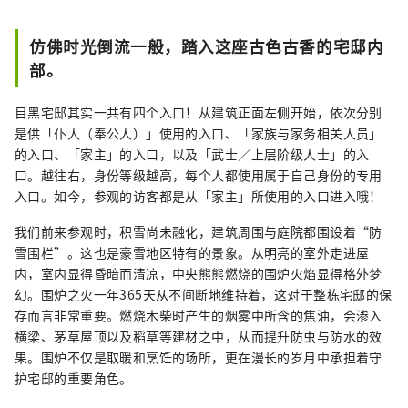
仿佛时光倒流一般，踏入这座古色古香的宅邸内
部。
目黑宅邸其实一共有四个入口！从建筑正面左侧开始，依次分别
是供「仆人（奉公人）」使用的入口、「家族与家务相关人员」
的入口、「家主」的入口，以及「武士／上层阶级人士」的入
口。越往右，身份等级越高，每个人都使用属于自己身份的专用
入口。如今，参观的访客都是从「家主」所使用的入口进入哦！
我们前来参观时，积雪尚未融化，建筑周围与庭院都围设着“防
雪围栏”。这也是豪雪地区特有的景象。从明亮的室外走进屋
内，室内显得昏暗而清凉，中央熊熊燃烧的围炉火焰显得格外梦
幻。围炉之火一年365天从不间断地维持着，这对于整栋宅邸的保
存而言非常重要。燃烧木柴时产生的烟雾中所含的焦油，会渗入
横梁、茅草屋顶以及稻草等建材之中，从而提升防虫与防水的效
果。围炉不仅是取暖和烹饪的场所，更在漫长的岁月中承担着守
护宅邸的重要角色。