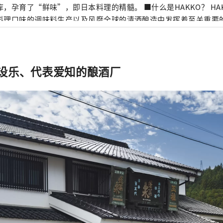
育了“鲜味”，即日本料理的精髓。 ■什么是HAKKO？ HAKKO技术在决定
料理口味的调味料生产以及风靡全球的清酒酿造中发挥着至关重要的作用。
么样的？ 名古屋位于日本中部，是航空和陆路交通枢纽。得天独厚
了独特的发酵食品文化。知多半岛被伊势湾和三河湾环绕，风景秀
醋、味噌、酱油等酿造业便蓬勃发展。西川是德川家康的故乡，以
设乐、代表爱知的酿酒厂
酱油”等独特的发酵调味料而闻名。