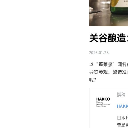
关谷酿造
2026.01.28
以“蓬莱泉”闻名
导览参观、酿造准
呢？
撰稿
HA
日本
曾是