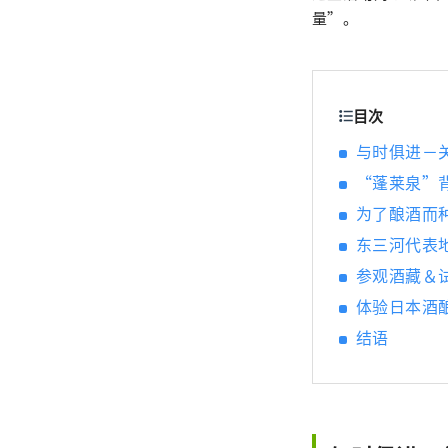
量”。
目次
与时俱进－
“蓬莱泉”
为了酿酒而
东三河代表
参观酒藏＆
体验日本酒
结语