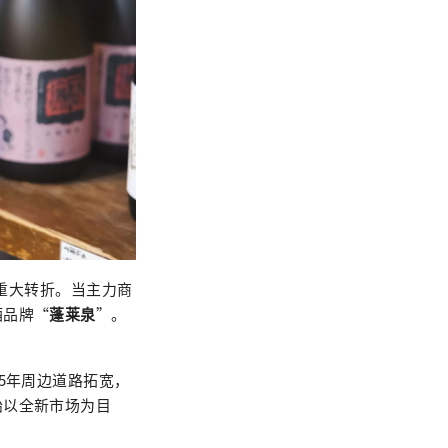
临重大转折。当主力商
酒品牌“
蓬莱泉
”。
5年周边道路拓宽，
始以全新市场为目