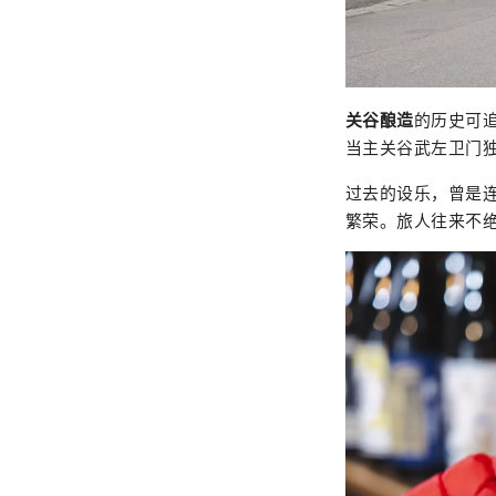
关谷酿造
的历史可追
当主关谷武左卫门
过去的设乐，曾是
繁荣。旅人往来不