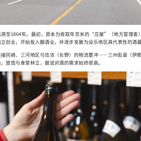
溯至1864年。最初，原本为收取年贡米的“庄屋”（地方管理者
独立创业，开始投入酿酒业，并逐步发展为设乐地区具代表性的酒
连接冈崎、三河地区与信浓（长野）的物流要冲——三州街道（伊
绝，旅馆与食堂林立，据说对酒的需求始终很高。