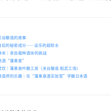
关谷酿造的故事
背后的秘密成分——设乐的超软水
种米｜亲自栽种酒米的挑战
地酒“蓬莱泉”
试饮｜蓬莱泉吟酿工房（关谷酿造 稻武工场）
酿造师的乐趣｜在“蓬莱泉酒实验室”学酿日本酒