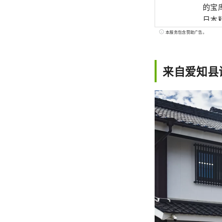
的宝库，孕
日本
是什
本服务包含赞助广告。
孕育
酒、
来自爱知县
“白