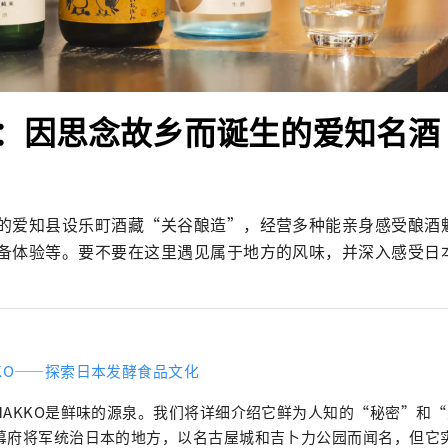
：因思念故乡而诞生的爱知名酒
的爱知县设乐町酒藏“关谷酿造”，经营多种能亲身感受酿酒
备体验等。要不要在这里遇见属于地方的风味，并深入感受日
KKO——探索日本发酵食品文化
HAKKO是鲜味的源泉。我们将详细介绍它鲜为人知的“秘密”和“魅力”
幕府将军统治日本的地方，以名古屋城和吉卜力公园而闻名，但它