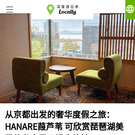
language
从京都出发的奢华度假之旅：
HANARE葭芦苇 可欣赏琵琶湖美