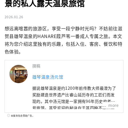
景的私人露天温泉旅馆
2026.01.26
想远离喧嚣的旅游区，享受一段宁静时光吗？不妨前往滋
贺县雄琴温泉的HANARE葭芦苇一番成人专属之旅。本文
将为您介绍这里独有的乐趣，包括入住、客房、餐饮和特
色体验。
撰稿
雄琴温泉汤元馆
据说雄琴温泉是约1200年前传教大师最澄为了
奖励建造世界遗产比睿山延历寺的工匠们而发
现的。其中汤元馆是一家拥有96年历史的老字
more
号旅馆。其受欢迎的秘诀在于其四种不同的温
泉，包括位于 11 楼可以俯瞰琵琶湖的露天浴池
本服务包含赞助广告。
以及让人感觉置身于森林温泉的温泉，以及使
用精心挑选的时令食材（包括日本三大和牛品