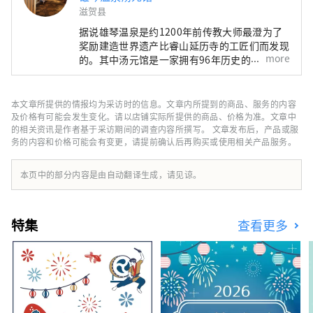
滋贺县
据说雄琴温泉是约1200年前传教大师最澄为了
奖励建造世界遗产比睿山延历寺的工匠们而发现
more
的。其中汤元馆是一家拥有96年历史的老字号
旅馆。其受欢迎的秘诀在于其四种不同的温泉，
包括位于 11 楼可以俯瞰琵琶湖的露天浴池以及
让人感觉置身于森林温泉的温泉，以及使用精心
本文章所提供的情报均为采访时的信息。文章内所提到的商品、服务的内容
挑选的时令食材（包括日本三大和牛品牌之一的
及价格有可能会发生变化。请以店铺实际所提供的商品、价格为准。文章中
“认证近江牛肉”）烹制的京都风格怀石料理。
的相关资讯是作者基于采访期间的调查内容所撰写。 文章发布后，产品或服
务的内容和价格可能会有变更，请提前确认后再购买或使用相关产品服务。
虽然距离京都仅有 20 分钟的火车车程，但这座
旅馆被琵琶湖和平良山脉所环绕，让您可以感受
到大自然的温暖和日本文化。
本页中的部分内容是由自动翻译生成，请见谅。
特集
查看更多