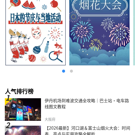
人气排行榜
伊丹机场到难波交通全攻略｜巴士站・电车路
线图文教程
大阪府
【2026最新】河口湖＆富士山烟火大会：时间
表、亮点与实用攻略全解析