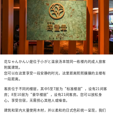
花なゃんかんい是位于小がと温泉汤本馆同一栋楼内的成人旅客
附属建筑。
您可以在这里享受一段安静的时光，这里距离熙熙攘攘的主楼有
一段距离。
客房位于不同的楼层，其中5至7层为“标准楼层”，设有21间客
房；8至10层为“豪华楼层”，设有21间客房。您可以放松身
心，享受住宿，无需担心其他人或噪音。
建筑和室内大量使用木材，并以柔和的日式色彩统一呈现，我们