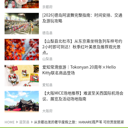
京都府
[2026]德岛阿波舞完整指南：时间安排、交通
及游玩攻略
德岛县
【山梨县北杜市】从东京乘坐特急列车梓号约
2小时即可到达！秋季红叶美景及推荐观光景
点。
山梨县
爱知常滑旅游｜Tokonyan 20周年×Hello
Kitty联名商品登场
爱知县
【大阪MICE场地推荐】难波至关西国际机场会
议、展览及活动场地指南
大阪府
HOME
滋贺县
从京都出发的奢华度假之旅：HANARE葭芦苇 可欣赏琵琶湖