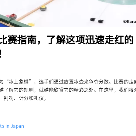
比赛指南，了解这项迅速走红的
！
为“冰上象棋”，选手们通过放置冰壶来争夺分数。比赛的走
越了解它的规则，就越能欣赏它的精彩之处。在这里，我们将
、判罚、计分和礼仪。
ts in Japan