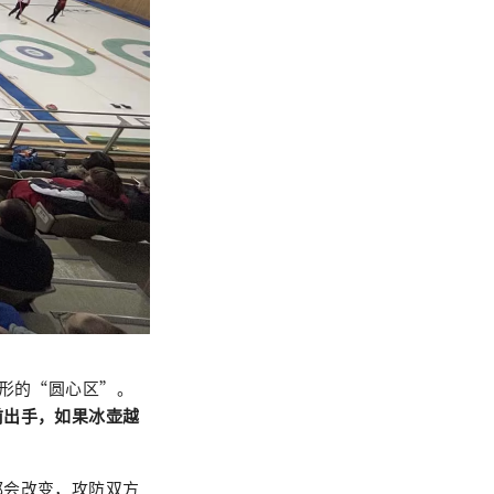
圆形的“圆心区”。
前出手，如果冰壶越
都会改变，攻防双方