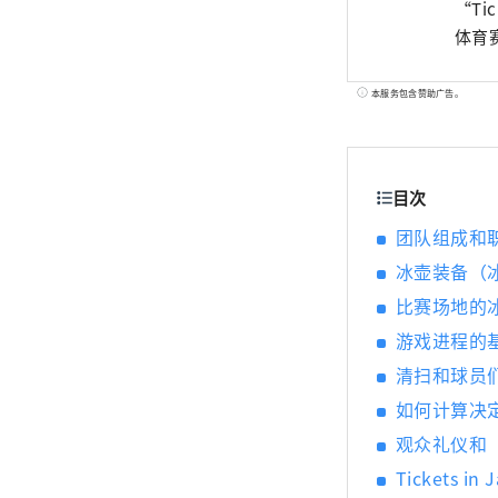
“Ti
体育
本服务包含赞助广告。
目次
团队组成和
冰壶装备（
比赛场地的
游戏进程的
清扫和球员
如何计算决
观众礼仪和
Tickets 