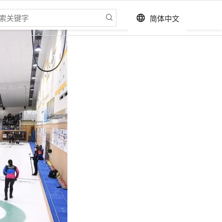
简体中文
language