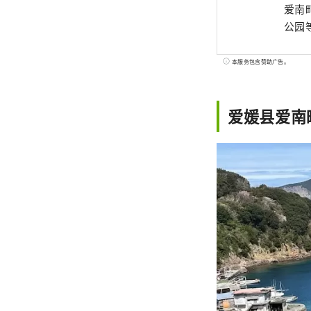
爱南
公园
本服务包含赞助广告。
爱媛县爱南