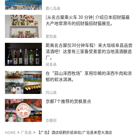
鹿儿岛县
[从名古屋乘火车 30 分钟] 介绍日本招财猫最
大产地常滑市的招财猫招财猫展览。
爱知县
距离名古屋仅30分钟车程！来大垣岐阜县品尝
清酒吧！这里有三家备受喜爱的当地清酒酿造
厂。
岐阜县
在“蒜山泽西牧场”享用珍稀的泽西牛肉和浓
郁的软冰淇淋。
冈山县
京都7个推荐的赏枫景点
京都府
HOME
广岛县
【广岛】酒店纸鹤折纸体验/广岛喜来登大酒店