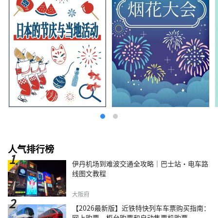
人气排行榜
伊丹机场到难波交通全攻略｜巴士站・电车路
线图文教程
大阪府
【2026最新版】近铁特快列车车票购买指南：
网上购票、柜台购票和自动售票机购票