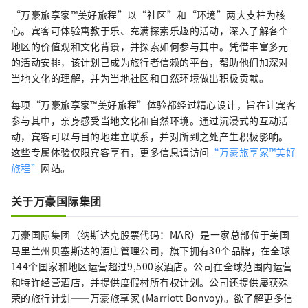
“万豪旅享家™美好旅程”以“社区”和“环境”两大支柱为核
心。宾客可体验寓教于乐、充满探索乐趣的活动，深入了解各个
地区的价值观和文化背景，并探索如何参与其中。凭借丰富多元
的活动安排，该计划已成为旅行者信赖的平台，帮助他们加深对
当地文化的理解，并为当地社区和自然环境做出积极贡献。
每项“万豪旅享家™美好旅程”体验都经过精心设计，旨在让宾客
参与其中，亲身感受当地文化和自然环境。通过沉浸式的互动活
动，宾客可以与目的地建立联系，并对所到之处产生积极影响。
这些专属体验仅限宾客享有，更多信息请访问
“万豪旅享家™美好
旅程”
网站。
关于万豪国际集团
万豪国际集团（纳斯达克股票代码：MAR）是一家总部位于美国
马里兰州贝塞斯达的酒店管理公司，旗下拥有30个品牌，在全球
144个国家和地区运营超过9,500家酒店。公司在全球范围内运营
和特许经营酒店，并提供度假村所有权计划。公司还提供屡获殊
荣的旅行计划——万豪旅享家 (Marriott Bonvoy)。欲了解更多信