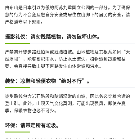
由布山是日本引以为傲的阿苏九重国立公园的一部分。为了确保
您的行为不会危及您自身安全或居住在山脚下的居民的安全，请
严格遵守以下规则。
摄影礼仪：请勿践踏植物，请勿破坏山体。
严禁离开徒步路线拍照或践踏植被。山地植物及其根系如同“天
然堤坝”，能够蓄积雨水，防止水土流失。植物遭到践踏和枯
萎，会直接导致山脚下道路发生山体滑坡和洪水。
装备：凉鞋和轻便衣物“绝对不行”。
徒步路线包含岩石路段和陡峭湿滑的山坡，因此务必穿着合适的
登山鞋。此外，山顶天气变化莫测，可能出现强风，即使在夏
季，保暖衣物也必不可少。
环保：请带走所有垃圾。