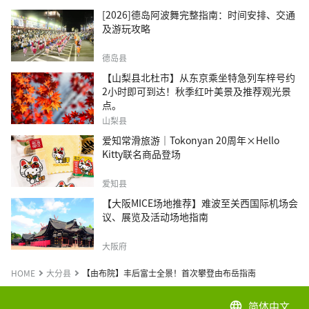
[2026]德岛阿波舞完整指南：时间安排、交通
及游玩攻略
德岛县
【山梨县北杜市】从东京乘坐特急列车梓号约
2小时即可到达！秋季红叶美景及推荐观光景
点。
山梨县
爱知常滑旅游｜Tokonyan 20周年×Hello
Kitty联名商品登场
爱知县
【大阪MICE场地推荐】难波至关西国际机场会
议、展览及活动场地指南
大阪府
HOME
大分县
【由布院】丰后富士全景！首次攀登由布岳指南
简体中文
language