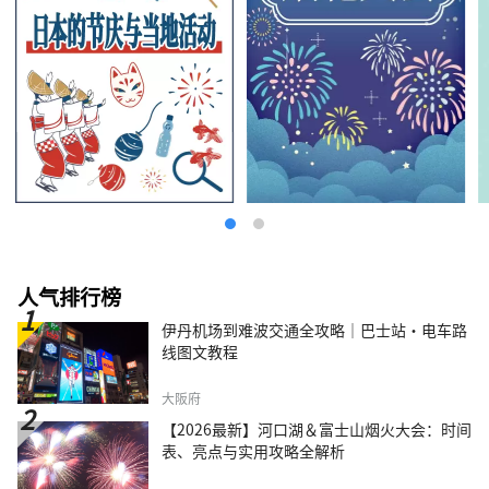
人气排行榜
伊丹机场到难波交通全攻略｜巴士站・电车路
线图文教程
大阪府
【2026最新】河口湖＆富士山烟火大会：时间
表、亮点与实用攻略全解析