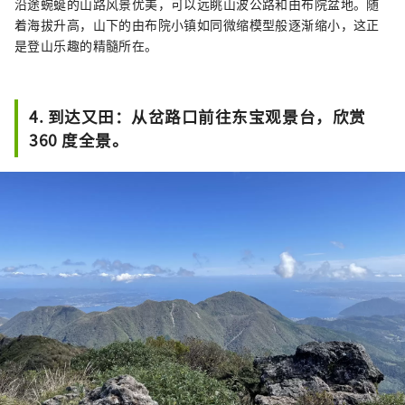
沿途蜿蜒的山路风景优美，可以远眺山波公路和由布院盆地。随
着海拔升高，山下的由布院小镇如同微缩模型般逐渐缩小，这正
是登山乐趣的精髓所在。
4. 到达又田：从岔路口前往东宝观景台，欣赏
360 度全景。