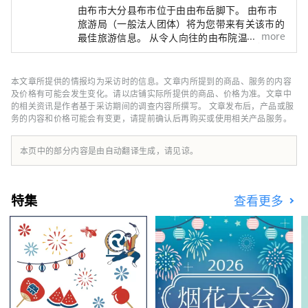
由布市大分县布市位于由由布岳脚下。 由布市
旅游局（一般法人团体）将为您带来有关该市的
more
最佳旅游信息。 从令人向往的由布院温泉，到
充满怀旧气息的汤平温泉，再到令人心旷神怡的
冢原塚原高原，以及神秘的由由布川峡谷和男池
涌水——我们这些热爱本地的人，精心挑选了这
本文章所提供的情报均为采访时的信息。文章内所提到的商品、服务的内容
些地方，为您提供住宿、美食和自然体验。 您
及价格有可能会发生变化。请以店铺实际所提供的商品、价格为准。文章中
的旅程将从位于JR由布院站旁的由布市旅游信
的相关资讯是作者基于采访期间的调查内容所撰写。 文章发布后，产品或服
务的内容和价格可能会有变更，请提前确认后再购买或使用相关产品服务。
息中心开始。我们希望您的旅程会非常精彩。
本页中的部分内容是由自动翻译生成，请见谅。
特集
查看更多