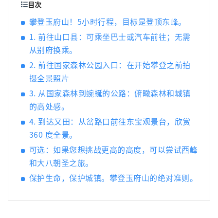
旅游信息中心开始。我们希望您的旅程会非常
目次
精彩。
攀登玉府山！5小时行程，目标是登顶东峰。
1. 前往山口县：可乘坐巴士或汽车前往；无需
从别府换乘。
2. 前往国家森林公园入口：在开始攀登之前拍
摄全景照片
3. 从国家森林到蜿蜒的公路：俯瞰森林和城镇
的高处感。
4. 到达又田：从岔路口前往东宝观景台，欣赏
360 度全景。
可选：如果您想挑战更高的高度，可以尝试西峰
和大八朝圣之旅。
保护生命，保护城镇。攀登玉府山的绝对准则。