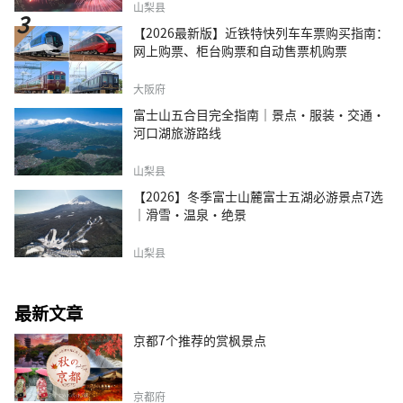
山梨县
【2026最新版】近铁特快列车车票购买指南：
网上购票、柜台购票和自动售票机购票
大阪府
富士山五合目完全指南｜景点·服装·交通·
河口湖旅游路线
山梨县
【2026】冬季富士山麓富士五湖必游景点7选
｜滑雪・温泉・绝景
山梨县
最新文章
京都7个推荐的赏枫景点
京都府