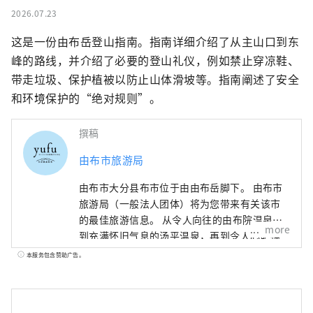
2026.07.23
这是一份由布岳登山指南。指南详细介绍了从主山口到东
峰的路线，并介绍了必要的登山礼仪，例如禁止穿凉鞋、
带走垃圾、保护植被以防止山体滑坡等。指南阐述了安全
和环境保护的“绝对规则”。
撰稿
由布市旅游局
由布市大分县布市位于由由布岳脚下。 由布市
旅游局（一般法人团体）将为您带来有关该市
的最佳旅游信息。 从令人向往的由布院温泉，
more
到充满怀旧气息的汤平温泉，再到令人心旷神
怡的冢原塚原高原，以及神秘的由由布川峡谷
本服务包含赞助广告。
和男池涌水——我们这些热爱本地的人，精心挑
选了这些地方，为您提供住宿、美食和自然体
验。 您的旅程将从位于JR由布院站旁的由布市