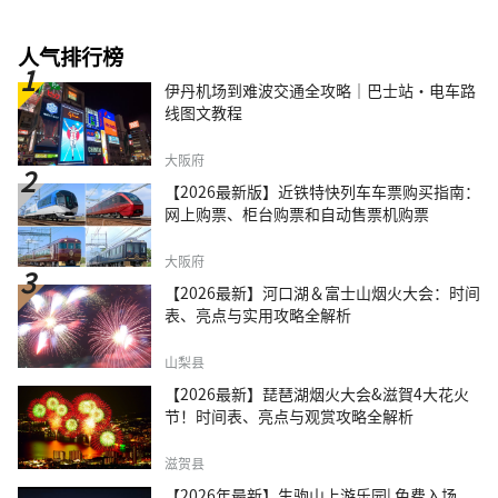
人气排行榜
伊丹机场到难波交通全攻略｜巴士站・电车路
线图文教程
大阪府
【2026最新版】近铁特快列车车票购买指南：
网上购票、柜台购票和自动售票机购票
大阪府
【2026最新】河口湖＆富士山烟火大会：时间
表、亮点与实用攻略全解析
山梨县
【2026最新】琵琶湖烟火大会&滋賀4大花火
节！时间表、亮点与观赏攻略全解析
滋贺县
【2026年最新】生驹山上游乐园| 免费入场、