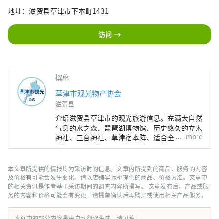
地址：滋贺县草津市下本町1431
访问 →
撰稿
草津市观光物产协会
滋贺县
介绍滋贺县草津市的观光旅游信息。充满大自然
气息的水之森、琵琶湖博物馆、历史悠久的立木
more
神社、三台神社、草津宿本阵、适合全家人一起
游览的六叶公园等，景点、酒店、美食等信息丰
富。可以享受。
本文章所提供的情报均为采访时的信息。文章内所提到的商品、服务的内容
及价格有可能会发生变化。请以店铺实际所提供的商品、价格为准。文章中
的相关资讯是作者基于采访期间的调查内容所撰写。 文章发布后，产品或服
务的内容和价格可能会有变更，请提前确认后再购买或使用相关产品服务。
本页中的部分内容是由自动翻译生成，请见谅。