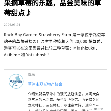
采摘草莓的乐趣，品尝美味的草
莓甜点♪
2026.03.24
Rock Bay Garden Strawberry Farm 是一家位于路边车
站旁的草莓采摘园！温室里种植着大约 20,000 株草莓，
游客可以在这里品尝并比较三种草莓：Mioshizuku、
Akihime 和 Yotsuboshi！
撰稿
草津市观光物产协会
介绍滋贺县草津市的观光旅游信息。充满大自
然气息的水之森、琵琶湖博物馆、历史悠久的
立木神社、三台神社、草津宿本阵、适合全家
more
人一起游览的六叶公园等，景点、酒店、美食