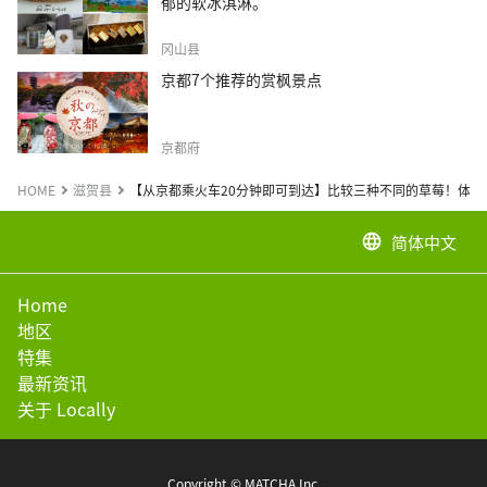
郁的软冰淇淋。
冈山县
京都7个推荐的赏枫景点
京都府
HOME
滋贺县
【从京都乘火车20分钟即可到达】比较三种不同的草莓！体
简体中文
language
Home
地区
特集
最新资讯
关于 Locally
Copyright © MATCHA Inc.