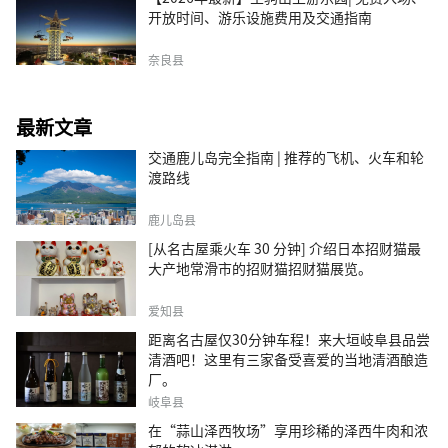
开放时间、游乐设施费用及交通指南
奈良县
最新文章
交通鹿儿岛完全指南 | 推荐的飞机、火车和轮
渡路线
鹿儿岛县
[从名古屋乘火车 30 分钟] 介绍日本招财猫最
大产地常滑市的招财猫招财猫展览。
爱知县
距离名古屋仅30分钟车程！来大垣岐阜县品尝
清酒吧！这里有三家备受喜爱的当地清酒酿造
厂。
岐阜县
在“蒜山泽西牧场”享用珍稀的泽西牛肉和浓