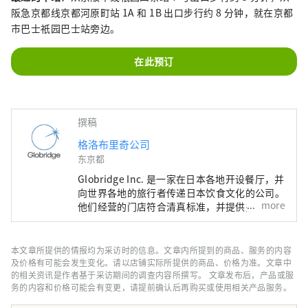
阪急京都线京都河原町站 1A 和 1B 出口步行约 8 分钟，就在京都
市巴士祇园巴士站旁边。
在此预订
撰稿
格洛布里奇公司
东京都
Globridge Inc. 是一家在日本各地开设餐厅，并
向世界各地的旅行者传递日本饮食文化的公司。
more
他们经营的门店符合清真标准，并提供多语种服
务，让更多人能够安心享用寿司、螃蟹、和牛等
日本独有的丰盛奢华美食。 本账号提供
Globridge 旗下餐厅的信息，并推荐给访日游客
本文章所提供的情报均为采访时的信息。文章内所提到的商品、服务的内容
的美食体验。他们将与世界各地的人们分享“美
及价格有可能会发生变化。请以店铺实际所提供的商品、价格为准。文章中
食体验”，让您的日本之旅更加丰富多彩。
的相关资讯是作者基于采访期间的调查内容所撰写。 文章发布后，产品或服
务的内容和价格可能会有变更，请提前确认后再购买或使用相关产品服务。