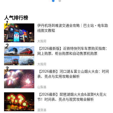
人气排行榜
伊丹机场到难波交通全攻略｜巴士站・电车路
线图文教程
大阪府
【2026最新版】近铁特快列车车票购买指南：
网上购票、柜台购票和自动售票机购票
大阪府
【2026最新】河口湖＆富士山烟火大会：时间
表、亮点与实用攻略全解析
山梨县
【2026最新】琵琶湖烟火大会&滋賀4大花火
节！时间表、亮点与观赏攻略全解析
滋贺县