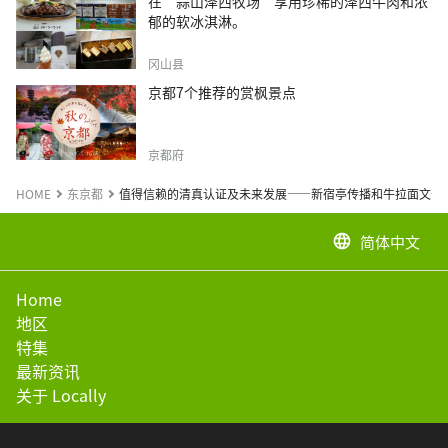
在“蒜山泽西牧场”享用珍稀的泽西牛肉和浓
郁的软冰淇淋。
冈山县
京都7个推荐的赏枫景点
京都府
HOME
东京都
值得信赖的清真认证及未来发展——新宿亭传播和牛拉面文化
简体中文
language
Home
地区
特集
最新资讯
关于 Locally