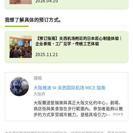
2026.04.10
我想了解具体的预订方式。
【预订指南】关西机场附近的日本匠心制造体验｜
企业参观・工厂见学・传统工艺体验
2025.11.21
撰稿
大阪难波 ⇔ 关西国际机场 MICE 指南
大阪府
大阪難波是娛樂與真正大阪文化的中心，劇場、
商店街與美食皆在步行範圍內。參加者能夠以散
more
步的方式享受城市魅力，是極具吸引力的 MICE
區域。 《難波 ⇔ 關西機場 MICE 指南》以南海
集團的會場、飯店與交通為基礎，提供完整
MICE 支援，並在會期前後提供結合大阪南部與