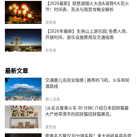
【2026最新】琵琶湖烟火大会&滋賀4大花火
节！时间表、亮点与观赏攻略全解析
滋贺县
【2026年最新】生驹山上游乐园| 免费入场、
开放时间、游乐设施费用及交通指南
奈良县
最新文章
交通鹿儿岛完全指南 | 推荐的飞机、火车和轮
渡路线
鹿儿岛县
[从名古屋乘火车 30 分钟] 介绍日本招财猫最
大产地常滑市的招财猫招财猫展览。
爱知县
距离名古屋仅30分钟车程！来大垣岐阜县品尝