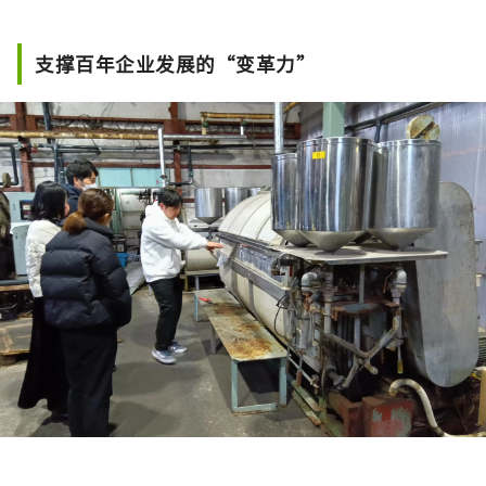
提供完整 MICE 支援，並在會期前後提供結合大
阪南部與和歌山產業觀光（企業參訪、工廠見
學）的周遊方案。 HP：
支撑百年企业发展的“变革力”
https://www.japanrootsguide.com/tw “本
账号由南海株式会社运营。” 【照片描述】 1.
连接关西国际机场和难波的快速特快列车 2. 道
顿堀的街景