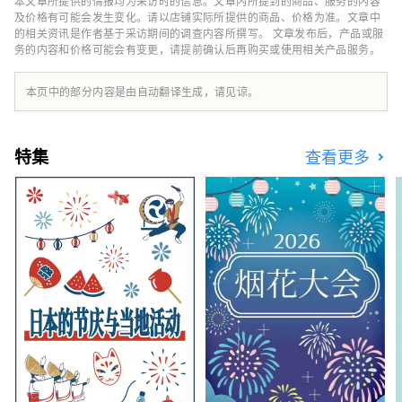
本文章所提供的情报均为采访时的信息。文章内所提到的商品、服务的内容
和歌山產業觀光（企業參訪、工廠見學）的周遊
及价格有可能会发生变化。请以店铺实际所提供的商品、价格为准。文章中
方案。 HP：
的相关资讯是作者基于采访期间的调查内容所撰写。 文章发布后，产品或服
务的内容和价格可能会有变更，请提前确认后再购买或使用相关产品服务。
https://www.japanrootsguide.com/tw “本
账号由南海株式会社运营。” 【照片描述】 1.
连接关西国际机场和难波的快速特快列车 2. 道
本页中的部分内容是由自动翻译生成，请见谅。
顿堀的街景
特集
查看更多