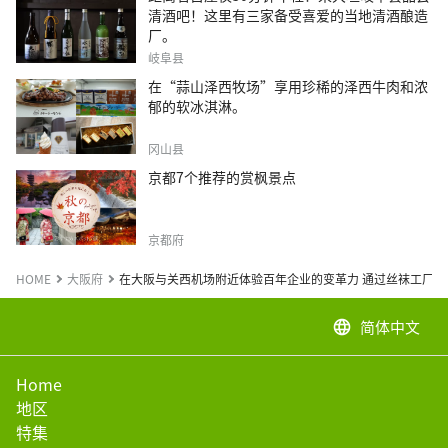
清酒吧！这里有三家备受喜爱的当地清酒酿造
厂。
岐阜县
在“蒜山泽西牧场”享用珍稀的泽西牛肉和浓
郁的软冰淇淋。
冈山县
京都7个推荐的赏枫景点
京都府
HOME
大阪府
在大阪与关西机场附近体验百年企业的变革力 通过丝袜工厂
简体中文
language
Home
地区
特集