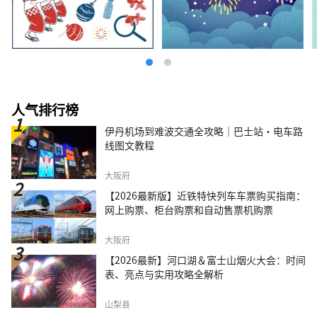
人气排行榜
伊丹机场到难波交通全攻略｜巴士站・电车路
线图文教程
大阪府
【2026最新版】近铁特快列车车票购买指南：
网上购票、柜台购票和自动售票机购票
大阪府
【2026最新】河口湖＆富士山烟火大会：时间
表、亮点与实用攻略全解析
山梨县