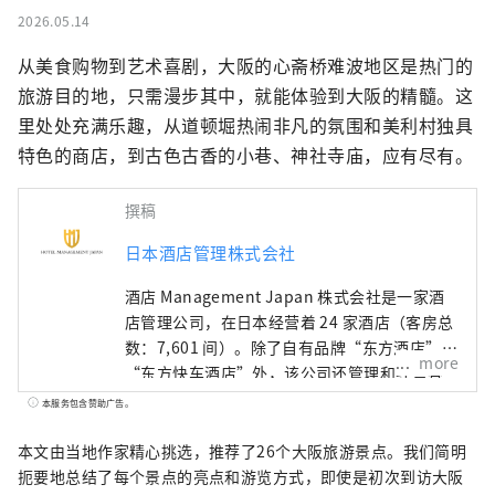
2026.05.14
从美食购物到艺术喜剧，大阪的心斋桥难波地区是热门的
旅游目的地，只需漫步其中，就能体验到大阪的精髓。这
里处处充满乐趣，从道顿堀热闹非凡的氛围和美利村独具
特色的商店，到古色古香的小巷、神社寺庙，应有尽有。
撰稿
日本酒店管理株式会社
酒店 Management Japan 株式会社是一家酒
店管理公司，在日本经营着 24 家酒店（客房总
数：7,601 间）。除了自有品牌“东方酒店”和
more
“东方快车酒店”外，该公司还管理和经营各
种酒店，包括“希尔顿”、“喜来登”和“日
本服务包含赞助广告。
航酒店”。
本文由当地作家精心挑选，推荐了26个大阪旅游景点。我们简明
扼要地总结了每个景点的亮点和游览方式，即使是初次到访大阪