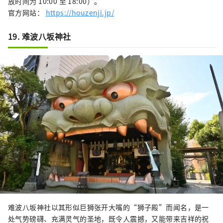
放时间为 10:00 至 18:00）。
官方网站：
https://houzenji.jp/
19. 难波八坂神社
难波八坂神社以其形似巨狮张开大嘴的“狮子殿”而闻名，是一
处气势磅礴、充满灵气的圣地，既令人震撼，又能带来吉祥的祝