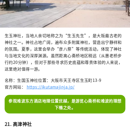
生玉神社，当地人亲切地称之为“生玉先生”，是大阪最古老的
神社之一。神社占地广阔，遍布众多附属神社，营造出宁静祥和
的氛围。夏季，这里会举办“彦八祭”等传统活动，体现了神社
与当地文化的深厚渊源。虽然距离心斋桥地区稍远（从惠老桥步
行约20分钟），但对于那些寻求历史底蕴和尊贵体验的人来说，
这里绝对值得一游。
名称：生国玉神社位置：大阪市天王寺区生玉町13-9
官方网站：
https://ikutamajinja.jp/
参观难波东方酒店地理位置优越，是游览心斋桥和难波的理想
下榻之处。
21. 高津神社