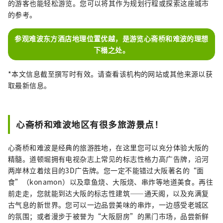
的游客也能轻松游览。您可以将其作为规划行程或探索这座城市
的参考。
参观难波东方酒店地理位置优越，是游览心斋桥和难波的理想
下榻之处。
*本文信息截至撰写时有效。请查看该机构的网站或其他来源以获
取最新信息。
心斋桥和难波地区有很多旅游景点！
心斋桥和难波是经典的旅游胜地，在这里您可以充分体验大阪的
精髓。道顿堀拥有电视杂志上常见的标志性格力高广告牌，沿河
两岸林立着炫目的3D广告牌。您一定不能错过大阪著名的“面
食”（konamon）以及章鱼烧、大阪烧、串炸等地道美食。再往
前走走，您就能到达大阪的标志性建筑——通天阁，以及充满复
古气息的新世界。您可以一边品尝美味的串炸，一边感受老城区
的氛围；或者漫步于被誉为“大阪厨房”的黑门市场，品尝新鲜