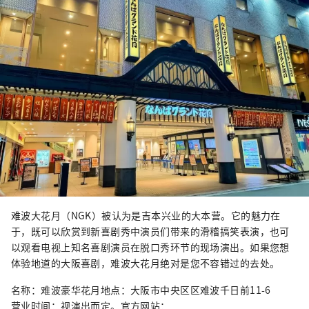
难波大花月（NGK）被认为是吉本兴业的大本营。它的魅力在
于，既可以欣赏到新喜剧秀中演员们带来的滑稽搞笑表演，也可
以观看电视上知名喜剧演员在脱口秀环节的现场演出。如果您想
体验地道的大阪喜剧，难波大花月绝对是您不容错过的去处。
名称：难波豪华花月地点：大阪市中央区区难波千日前11-6
营业时间：视演出而定。官方网站：