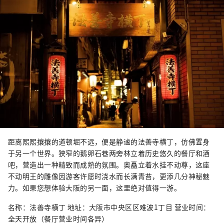
距离熙熙攘攘的道顿堀不远，便是静谧的法善寺横丁，仿佛置身
于另一个世界。狭窄的鹅卵石巷两旁林立着历史悠久的餐厅和酒
吧，营造出一种精致而成熟的氛围。奥矗立着水挂不动尊，这座
不动明王的雕像因游客许愿时浇水而长满青苔，更添几分神秘魅
力。如果您想体验大阪的另一面，这里绝对值得一游。
名称：法善寺横丁 地址：大阪市中央区区难波1丁目 营业时间：
全天开放（餐厅营业时间各异）