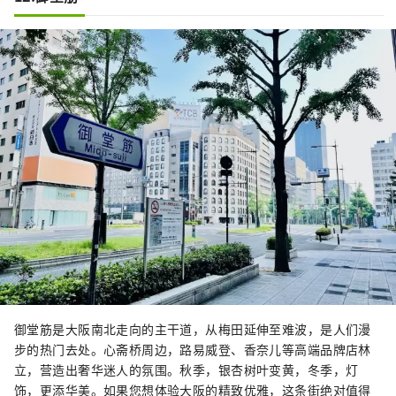
御堂筋是大阪南北走向的主干道，从梅田延伸至难波，是人们漫
步的热门去处。心斋桥周边，路易威登、香奈儿等高端品牌店林
立，营造出奢华迷人的氛围。秋季，银杏树叶变黄，冬季，灯
饰，更添华美。如果您想体验大阪的精致优雅，这条街绝对值得