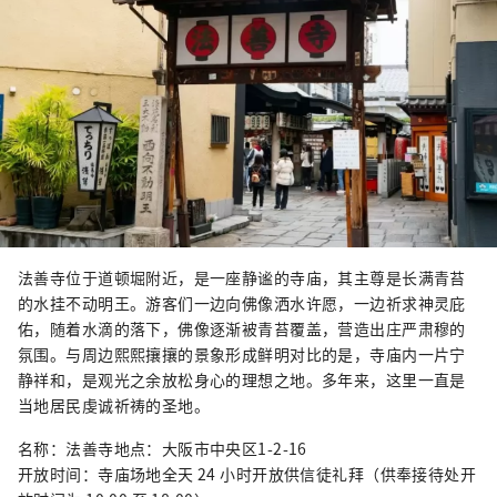
法善寺位于道顿堀附近，是一座静谧的寺庙，其主尊是长满青苔
的水挂不动明王。游客们一边向佛像洒水许愿，一边祈求神灵庇
佑，随着水滴的落下，佛像逐渐被青苔覆盖，营造出庄严肃穆的
氛围。与周边熙熙攘攘的景象形成鲜明对比的是，寺庙内一片宁
静祥和，是观光之余放松身心的理想之地。多年来，这里一直是
当地居民虔诚祈祷的圣地。
名称：法善寺地点：大阪市中央区1-2-16
开放时间：寺庙场地全天 24 小时开放供信徒礼拜（供奉接待处开