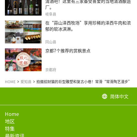
清酒吧！这里有三家备受喜爱的当地清酒酿造
厂。
岐阜县
在“蒜山泽西牧场”享用珍稀的泽西牛肉和浓
郁的软冰淇淋。
冈山县
京都7个推荐的赏枫景点
京都府
HOME
爱知县
拍摄招财猫的巨型雕塑和复古小巷！常滑“常滑陶艺漫步”的
简体中文
language
Home
地区
特集
最新资讯