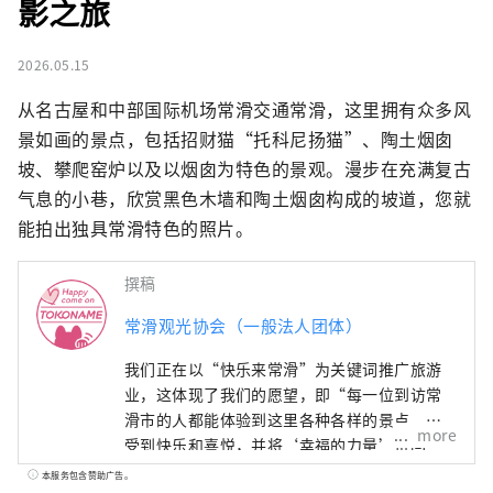
影之旅
2026.05.15
从名古屋和中部国际机场常滑交通常滑，这里拥有众多风
景如画的景点，包括招财猫“托科尼扬猫”、陶土烟囱
坡、攀爬窑炉以及以烟囱为特色的景观。漫步在充满复古
气息的小巷，欣赏黑色木墙和陶土烟囱构成的坡道，您就
能拍出独具常滑特色的照片。
撰稿
常滑观光协会（一般法人团体）
我们正在以“快乐来常滑”为关键词推广旅游
业，这体现了我们的愿望，即“每一位到访常
滑市的人都能体验到这里各种各样的景点，感
more
受到快乐和喜悦，并将‘幸福的力量’带回
家，为明天注入活力。”
本服务包含赞助广告。