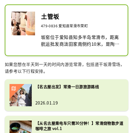
土管坂
479-0836 爱知县常滑市荣町
坂窑位于爱知县知多半岛常滑市，距离
航运批发商泷田家南侧约10米，是陶艺
步道上最具代表性的景点之一。

如果您想在半天到一天的时间内游览常滑，包括道干坂滑雪场，
窑内左右两侧的墙壁上密密麻麻地挂满
请参考以下行程安排。
了明治时期的陶土烟斗和昭和初期烧酒
瓶，斜坡则铺设着烧制烟斗时废弃的
“筘泽”，使行走更加稳固防滑。

【名古屋出发】常滑一日游旅游路线
如果您正在游览爱知县知多半岛，不妨
2026.01.19
将常滑市的坂窑列入您的观光行程。
【从名古屋乘电车只需30分钟！】常滑烧物散步道
咖啡之旅 vol.1