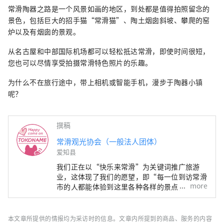
常滑陶器之路是一个风景如画的地区，到处都是值得拍照留念的
景色，包括巨大的招手猫“常滑猫”、陶土烟囱斜坡、攀爬的窑
炉以及有烟囱的景观。
从名古屋和中部国际机场都可以轻松抵达常滑，即使时间很短，
您也可以尽情享受拍摄常滑特色照片的乐趣。
为什么不在旅行途中，带上相机或智能手机，漫步于陶器小镇
呢？
撰稿
常滑观光协会（一般法人团体）
爱知县
我们正在以“快乐来常滑”为关键词推广旅游
业，这体现了我们的愿望，即“每一位到访常滑
more
市的人都能体验到这里各种各样的景点，感受到
快乐和喜悦，并将‘幸福的力量’带回家，为明
天注入活力。”
本文章所提供的情报均为采访时的信息。文章内所提到的商品、服务的内容