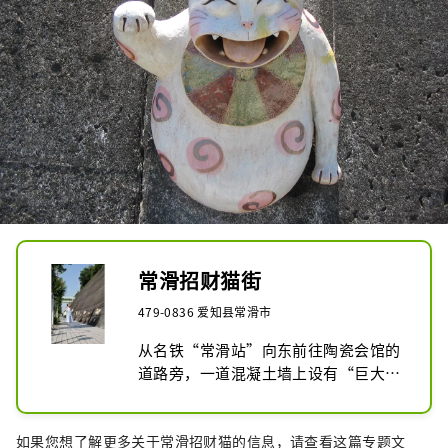
常滑招财猫街
479-0836 爱知县常滑市
从名铁“常滑站”向东前往陶瓷会馆的
道路旁，一道混凝土墙上设有“巨大招
财猫”、39尊“御利益陶制招财猫”，
以及11尊“逼真猫雕像”，这条街道被
如果您想了解更多关于常滑招财猫的信息，请查看这篇专题文
人们亲切地称为“常滑招财猫街”。
