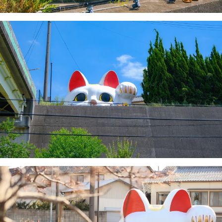
财猫纪念品，包括常滑烧饰品和当地工
艺品，是馈赠佳品的理想之选。此外，
我们还提供限时展览和工作坊的相关信
息，让您无论来访多少次，都能找到新
的发现。

常滑旅游信息中心不仅是提供信息，更
是连接当地人和游客的“互动平台”，
致力于丰富游客的旅行体验。欢迎您前
来，深入了解常滑的魅力。