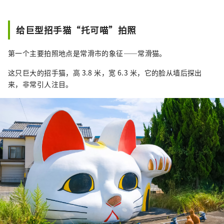
轻松找到方向，避免迷路。

给巨型招手猫“托可喵”拍照
信息中心提供常滑市及周边地区的各种
旅游信息，包括旅游地图、旅游手册和
第一个主要拍照地点是常滑市的象征——常滑猫。
活动信息。我们的工作人员也很乐意为
您提供观光路线建议和推荐景点。我们
这只巨大的招手猫，高 3.8 米，宽 6.3 米，它的脸从墙后探出
以日本独有的热情好客之道，确保国际
来，非常引人注目。
游客感到安心无忧。

常滑是日本六大古窑之一，也是拥有千
年历史的常滑烧的发祥地。信息中心将
为您介绍各种旅游景点，让您体验当地
的历史和文化，包括陶艺漫步、陶艺体
验、当地美食和文化遗产。我们还为您
提供前往招财猫街和INAX Live 
Museum等热门上镜景点的交通信息，
使其成为众多游客的首选出发点。

旅游信息中心还出售当地特色商品和招