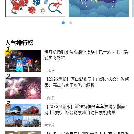
人气排行榜
伊丹机场到难波交通全攻略｜巴士站・电车路
线图文教程
大阪府
【2026最新】河口湖＆富士山烟火大会：时间
表、亮点与实用攻略全解析
山梨县
【2026最新版】近铁特快列车车票购买指南：
网上购票、柜台购票和自动售票机购票
大阪府
【从名古屋乘电车只需30分钟！】猫之城常滑