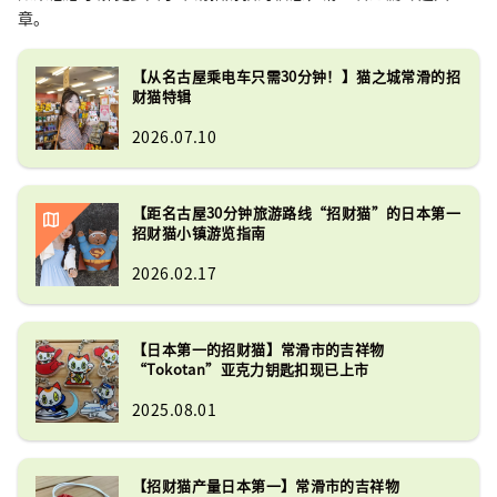
章。
御利益招财猫由常滑市的39位陶艺家精
心制作，每一尊都承载着不同的祝福与
【从名古屋乘电车只需30分钟！】猫之城常滑的招
寓意。

财猫特辑
而栩栩如生的猫雕像则设置在巨大招财
2026.07.10
猫附近，从近处观看，几乎与真正的猫
无异。
【距名古屋30分钟旅游路线“招财猫”的日本第一
招财猫小镇游览指南
2026.02.17
【日本第一的招财猫】常滑市的吉祥物
“Tokotan”亚克力钥匙扣现已上市
2025.08.01
【招财猫产量日本第一】常滑市的吉祥物