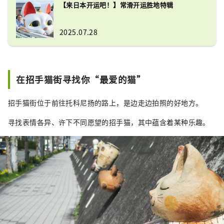
要错过来常滑市与这只桃红色的招财猫
【来日本开运吧！】常滑开运胜地特辑
见面哦！
2025.07.28
在招手猫街寻找你“最爱的猫”
招手猫街位于前往托科尼扬的路上，是边走边拍照的好地方。
寻找表情各异、许下不同愿望的招手猫，其中蕴含着某种乐趣。