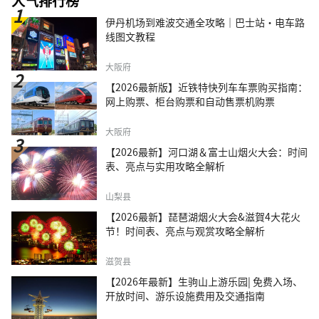
人气排行榜
伊丹机场到难波交通全攻略｜巴士站・电车路
线图文教程
大阪府
【2026最新版】近铁特快列车车票购买指南：
网上购票、柜台购票和自动售票机购票
大阪府
【2026最新】河口湖＆富士山烟火大会：时间
表、亮点与实用攻略全解析
山梨县
【2026最新】琵琶湖烟火大会&滋賀4大花火
节！时间表、亮点与观赏攻略全解析
滋贺县
【2026年最新】生驹山上游乐园| 免费入场、
开放时间、游乐设施费用及交通指南