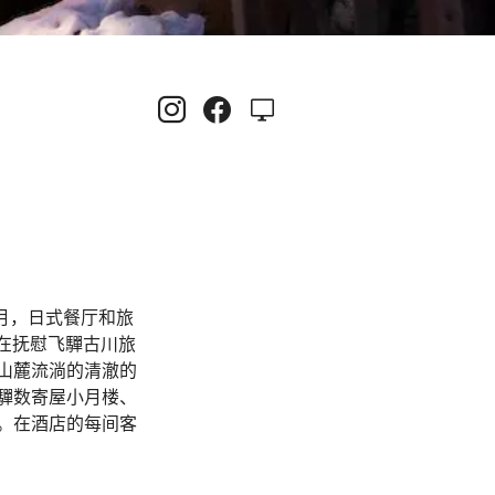
月，日式餐厅和旅
直在抚慰飞驒古川旅
山麓流淌的清澈的
驒数寄屋小月楼、
。在酒店的每间客