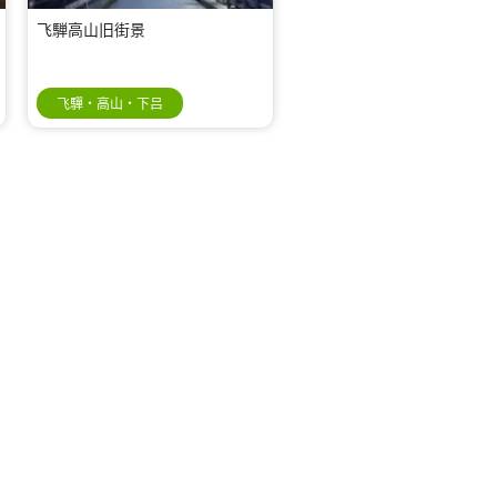
飞騨高山旧街景
飞驒・高山・下吕