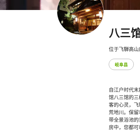
八三
位于飞騨高山
岐阜县
自江户时代末
馆八三馆的三
客的心灵，飞
荒地川。保留
带全景浴池的
房中，您都可