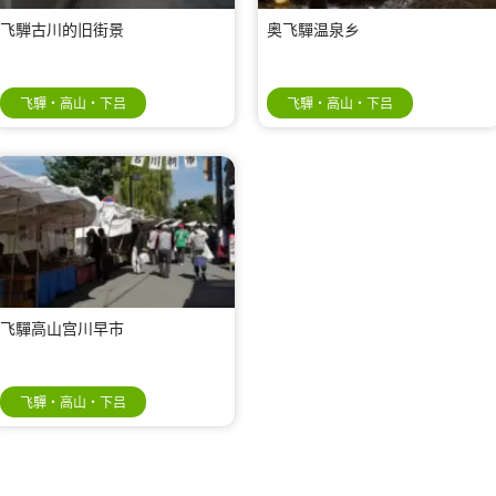
飞騨古川的旧街景
奥飞驒温泉乡
飞驒・高山・下吕
飞驒・高山・下吕
飞驒高山宫川早市
飞驒・高山・下吕