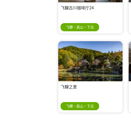
飞驒古川咖啡厅24
飞驒・高山・下吕
飞驒之里
飞驒・高山・下吕