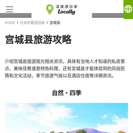
language
HOME
日本的都道府县
宫城县
宫城县旅游攻略
介绍宫城县旅游观光相关资讯，具体有当地人才知道的私房景
点、美味佳肴或是特色料理，还有宫城县才能体验到的风俗民
情和文化活动，季节旅游气候以及酒店住宿等详细资讯。
自然・四季