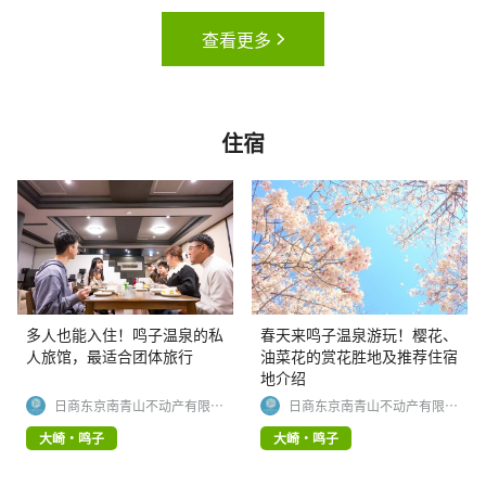
查看更多
住宿
多人也能入住！鸣子温泉的私
春天来鸣子温泉游玩！樱花、
人旅馆，最适合团体旅行
油菜花的赏花胜地及推荐住宿
地介绍
日商东京南青山不动产有限公
日商东京南青山不动产有限公
司
司
大崎・鸣子
大崎・鸣子