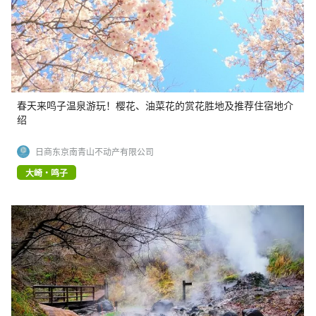
春天来鸣子温泉游玩！樱花、油菜花的赏花胜地及推荐住宿地介
绍
日商东京南青山不动产有限公司
大崎・鸣子