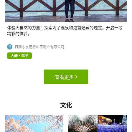
体验大自然的力量！探索鸣子温泉和鬼首隐藏的瑰宝，开启一段
精彩的体验。
日商东京南青山不动产有限公司
大崎・鸣子
查看更多
文化