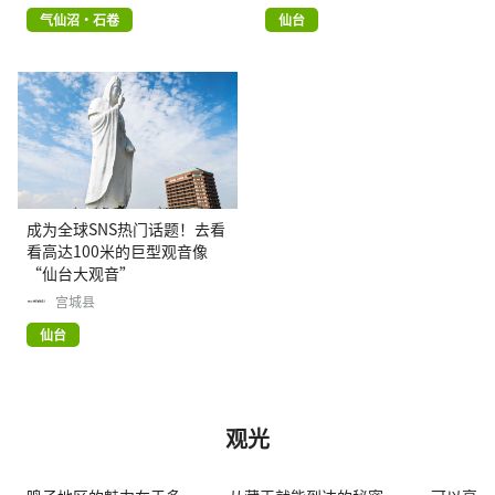
气仙沼・石卷
仙台
成为全球SNS热门话题！去看
看高达100米的巨型观音像
“仙台大观音”
宫城县
仙台
观光