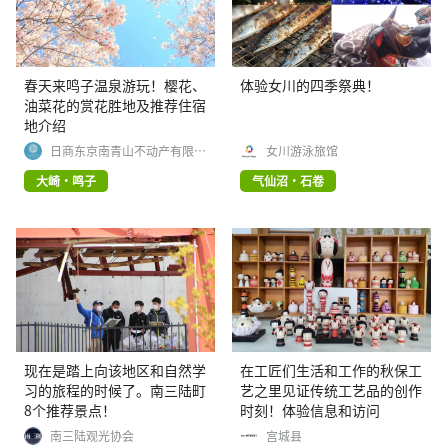
春天来鸣子温泉游玩！樱花、
体验女川的四季祭典！
油菜花的赏花胜地及推荐住宿
地介绍
日商东京南青山不动产有限公
女川游泳旅馆
司
大崎・鸣子
气仙沼・石卷
现在是踏上向该地区和自然学
在工匠们生活和工作的秋保工
习的旅程的时候了。南三陆町
艺之里见证传统工艺品的创作
8个推荐景点！
时刻！体验信息和访问
南三陆观光协会
宫城县