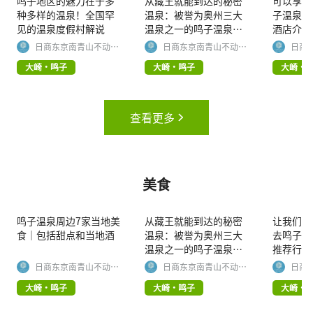
鸣子地区的魅力在于多
从藏王就能到达的秘密
可以享受
种多样的温泉！全国罕
温泉：被誉为奥州三大
子温泉！
见的温泉度假村解说
温泉之一的鸣子温泉
酒店介绍
（鬼首）到底有什么魅
日商东京南青山不动产
日商东京南青山不动产
日商
有限公司
有限公司
有限
力呢？
大崎・鸣子
大崎・鸣子
大崎・
查看更多
美食
鸣子温泉周边7家当地美
从藏王就能到达的秘密
让我们一
食｜包括甜点和当地酒
温泉：被誉为奥州三大
去鸣子温
温泉之一的鸣子温泉
推荐行程
（鬼首）到底有什么魅
日商东京南青山不动产
日商东京南青山不动产
日商
有限公司
有限公司
有限
力呢？
大崎・鸣子
大崎・鸣子
大崎・