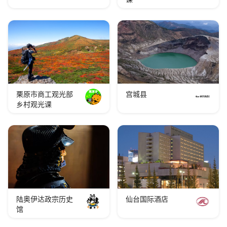
栗原市商工观光部
宫城县
乡村观光课
陆奥伊达政宗历史
仙台国际酒店
馆