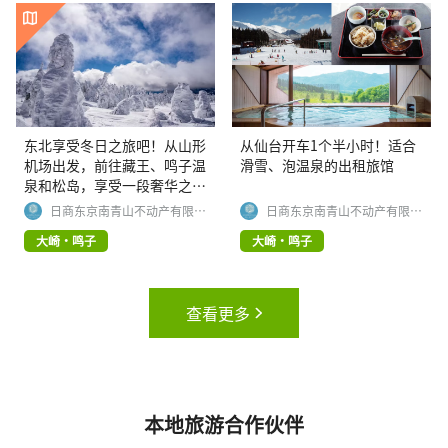
东北享受冬日之旅吧！从山形
从仙台开车1个半小时！适合
机场出发，前往藏王、鸣子温
滑雪、泡温泉的出租旅馆
泉和松岛，享受一段奢华之
旅，沿途欣赏令人叹为观止的
日商东京南青山不动产有限公
日商东京南青山不动产有限公
司
司
美景。
大崎・鸣子
大崎・鸣子
查看更多
本地旅游合作伙伴