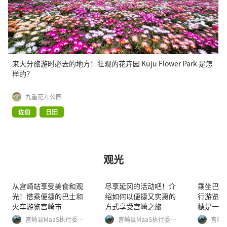
来大分旅游时必去的地方！壮观的花卉园 Kuju Flower Park 是怎
样的？
九重花卉公园
佐伯
日田
观光
从宫崎站享受美食和观
尽享延冈的活动吧！介
乘坐巴士
光！搭乘便捷的巴士和
绍如何以便捷又实惠的
行游览。
火车游览宫崎市
方式享受宫崎之旅
穗是一座
和美味佳
宫崎县MaaS执行委员
宫崎县MaaS执行委员
宫崎县
会
会
会