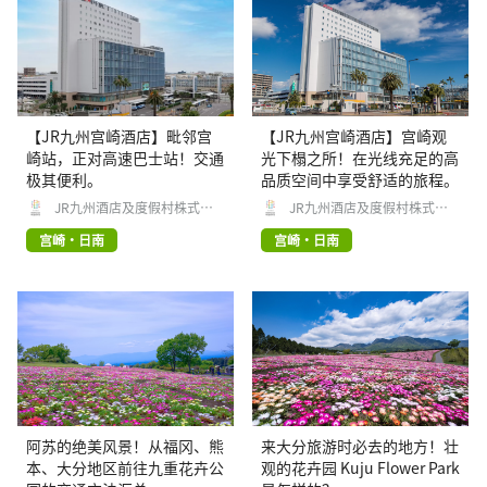
【JR九州宫崎酒店】毗邻宫
【JR九州宫崎酒店】宫崎观
崎站，正对高速巴士站！交通
光下榻之所！在光线充足的高
极其便利。
品质空间中享受舒适的旅程。
JR九州酒店及度假村株式会
JR九州酒店及度假村株式会
社
社
宫崎・日南
宫崎・日南
阿苏的绝美风景！从福冈、熊
来大分旅游时必去的地方！壮
本、大分地区前往九重花卉公
观的花卉园 Kuju Flower Park