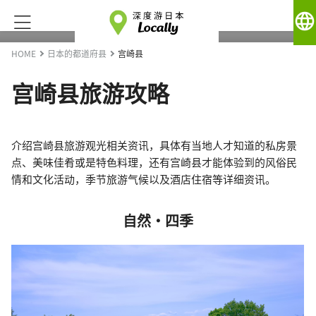
language
HOME
日本的都道府县
宫崎县
宫崎县旅游攻略
介绍宫崎县旅游观光相关资讯，具体有当地人才知道的私房景
点、美味佳肴或是特色料理，还有宫崎县才能体验到的风俗民
情和文化活动，季节旅游气候以及酒店住宿等详细资讯。
自然・四季