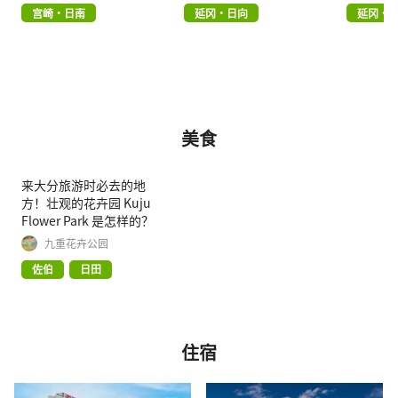
宫崎・日南
延冈・日向
延冈・
美食
来大分旅游时必去的地
方！壮观的花卉园 Kuju
Flower Park 是怎样的？
九重花卉公园
佐伯
日田
住宿