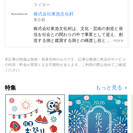
ライター
株式会社東急文化村
東京都
株式会社東急文化村は、文化・芸術の創造と発
信を社会との関わりの中で事業として捉え、創
造する側と鑑賞する側との橋渡し役として、文
more
化・芸術を支え、ライブ（生）の感動を伝える
こと、すべてのお客様に常に最大の満足・感動
をしていただくことを目指しています。 お客
本記事の情報は取材・執筆当時のものです。記事公開後に商品やサービス
様の満足と感動のため、“上質な企画”、“良好
の内容・料金が変更となる可能性があります。ご利用の際は改めてご確認
な環境の創造”、“品質の高いサービスの維
ください。
持”を三本柱に、質の高さを絶えず追求してま
いります。 また、当社は東京・渋谷にある
特集
もっと見る
Bunkamura、東急シアターオーブ、セルリア
ンタワー能楽堂の運営を行っています。いずれ
の文化施設も会場の特徴を生かしたオリジナル
企画を軸とし、良質な文化を創造し発信してい
ます。また、幅広く文化・芸術に触れていただ
く一助として、共通のテーマをジャンルや施設
をまたいで紹介するなどの取り組みも行ってい
ます。