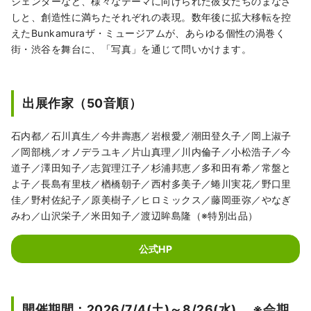
ジェンダーなど、様々なテーマに向けられた彼女たちのまなざ
しと、創造性に満ちたそれぞれの表現。数年後に拡大移転を控
えたBunkamuraザ・ミュージアムが、あらゆる個性の渦巻く
街・渋谷を舞台に、「写真」を通じて問いかけます。
出展作家（50音順）
石内都／石川真生／今井壽惠／岩根愛／潮田登久子／岡上淑子
／岡部桃／オノデラユキ／片山真理／川内倫子／小松浩子／今
道子／澤田知子／志賀理江子／杉浦邦恵／多和田有希／常盤と
よ子／長島有里枝／楢橋朝子／西村多美子／蜷川実花／野口里
佳／野村佐紀子／原美樹子／ヒロミックス／藤岡亜弥／やなぎ
みわ／山沢栄子／米田知子／渡辺眸島隆（※特別出品）
公式HP
開催期間：2026/7/4(土)～8/26(水) ※会期