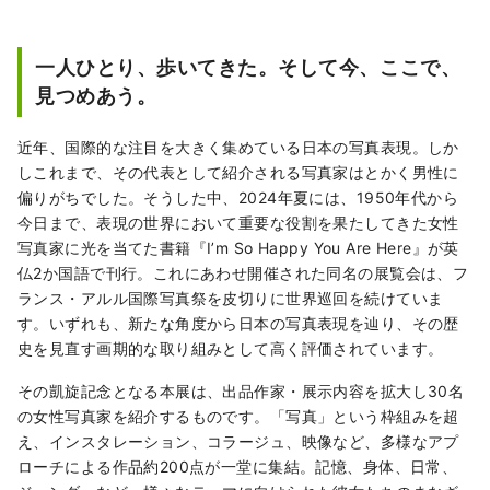
の満足・感動をしていただくことを目指して
います。 お客様の満足と感動のため、“上質な
企画”、“良好な環境の創造”、“品質の高いサー
一人ひとり、歩いてきた。そして今、ここで、
ビスの維持”を三本柱に、質の高さを絶えず追
見つめあう。
求してまいります。 また、当社は東京・渋谷
にあるBunkamura、東急シアターオーブ、セ
近年、国際的な注目を大きく集めている日本の写真表現。しか
ルリアンタワー能楽堂の運営を行っていま
しこれまで、その代表として紹介される写真家はとかく男性に
す。いずれの文化施設も会場の特徴を生かし
偏りがちでした。そうした中、2024年夏には、1950年代から
たオリジナル企画を軸とし、良質な文化を創
今日まで、表現の世界において重要な役割を果たしてきた女性
造し発信しています。また、幅広く文化・芸
写真家に光を当てた書籍『I’m So Happy You Are Here』が英
術に触れていただく一助として、共通のテー
仏2か国語で刊行。これにあわせ開催された同名の展覧会は、フ
マをジャンルや施設をまたいで紹介するなど
ランス・アルル国際写真祭を皮切りに世界巡回を続けていま
の取り組みも行っています。
す。いずれも、新たな角度から日本の写真表現を辿り、その歴
史を見直す画期的な取り組みとして高く評価されています。
その凱旋記念となる本展は、出品作家・展示内容を拡大し30名
の女性写真家を紹介するものです。「写真」という枠組みを超
え、インスタレーション、コラージュ、映像など、多様なアプ
ローチによる作品約200点が一堂に集結。記憶、身体、日常、