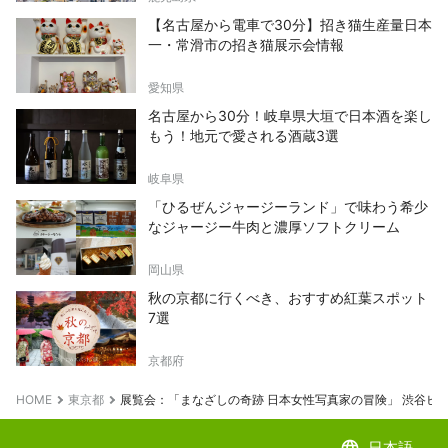
【名古屋から電車で30分】招き猫生産量日本
一・常滑市の招き猫展示会情報
愛知県
名古屋から30分！岐阜県大垣で日本酒を楽し
もう！地元で愛される酒蔵3選
岐阜県
「ひるぜんジャージーランド」で味わう希少
なジャージー牛肉と濃厚ソフトクリーム
岡山県
秋の京都に行くべき、おすすめ紅葉スポット
7選
京都府
HOME
東京都
展覧会：「まなざしの奇跡 日本女性写真家の冒険」 渋谷ヒ
language
日本語